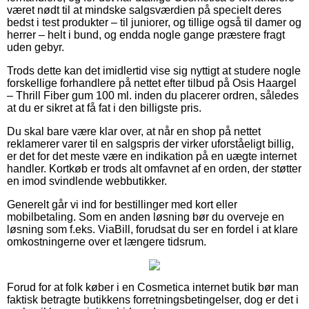
været nødt til at mindske salgsværdien på specielt deres
bedst i test produkter – til juniorer, og tillige også til damer og
herrer – helt i bund, og endda nogle gange præstere fragt
uden gebyr.
Trods dette kan det imidlertid vise sig nyttigt at studere nogle
forskellige forhandlere på nettet efter tilbud på Osis Haargel
– Thrill Fiber gum 100 ml. inden du placerer ordren, således
at du er sikret at få fat i den billigste pris.
Du skal bare være klar over, at når en shop på nettet
reklamerer varer til en salgspris der virker uforståeligt billig,
er det for det meste være en indikation på en uægte internet
handler. Kortkøb er trods alt omfavnet af en orden, der støtter
en imod svindlende webbutikker.
Generelt går vi ind for bestillinger med kort eller
mobilbetaling. Som en anden løsning bør du overveje en
løsning som f.eks. ViaBill, forudsat du ser en fordel i at klare
omkostningerne over et længere tidsrum.
Forud for at folk køber i en Cosmetica internet butik bør man
faktisk betragte butikkens forretningsbetingelser, dog er det i