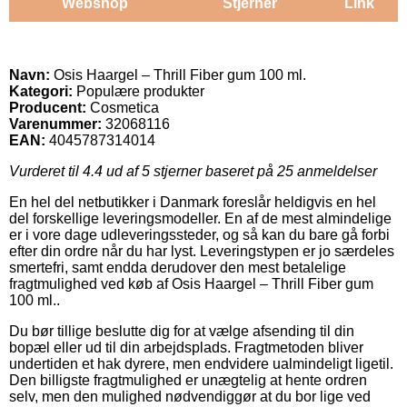
Webshop
Stjerner
Link
Navn:
Osis Haargel – Thrill Fiber gum 100 ml.
Kategori:
Populære produkter
Producent:
Cosmetica
Varenummer:
32068116
EAN:
4045787314014
Vurderet til
4.4
ud af 5 stjerner baseret på
25
anmeldelser
En hel del netbutikker i Danmark foreslår heldigvis en hel
del forskellige leveringsmodeller. En af de mest almindelige
er i vore dage udleveringssteder, og så kan du bare gå forbi
efter din ordre når du har lyst. Leveringstypen er jo særdeles
smertefri, samt endda derudover den mest betalelige
fragtmulighed ved køb af Osis Haargel – Thrill Fiber gum
100 ml..
Du bør tillige beslutte dig for at vælge afsending til din
bopæl eller ud til din arbejdsplads. Fragtmetoden bliver
undertiden et hak dyrere, men endvidere ualmindeligt ligetil.
Den billigste fragtmulighed er unægtelig at hente ordren
selv, men den mulighed nødvendiggør at du bor lige ved