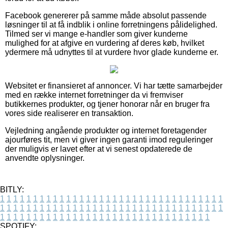
Facebook genererer på samme måde absolut passende
løsninger til at få indblik i online forretningens pålidelighed.
Tilmed ser vi mange e-handler som giver kunderne
mulighed for at afgive en vurdering af deres køb, hvilket
ydermere må udnyttes til at vurdere hvor glade kunderne er.
Websitet er finansieret af annoncer. Vi har tætte samarbejder
med en række internet forretninger da vi fremviser
butikkernes produkter, og tjener honorar når en bruger fra
vores side realiserer en transaktion.
Vejledning angående produkter og internet foretagender
ajourføres tit, men vi giver ingen garanti imod reguleringer
der muligvis er lavet efter at vi senest opdaterede de
anvendte oplysninger.
BITLY:
1
1
1
1
1
1
1
1
1
1
1
1
1
1
1
1
1
1
1
1
1
1
1
1
1
1
1
1
1
1
1
1
1
1
1
1
1
1
1
1
1
1
1
1
1
1
1
1
1
1
1
1
1
1
1
1
1
1
1
1
1
1
1
1
1
1
1
1
1
1
1
1
1
1
1
1
1
1
1
1
1
1
1
1
1
1
1
1
1
1
1
1
1
1
1
1
1
1
1
1
SPOTIFY: