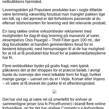
netbutikkens hjemsted.
Leveringstiden på Populære produkter kan i nogle tilfælde
være temmelig væsentlig forudsat man mangler pakken lige
om lidt, og i det øjemed er det forholdsvis passende at du
efterser tidshorisonten for levering ved det relevante produkt.
En lang række online virksomheder reklamerer med
muligheden for dag-til-dag levering på massevis af varer,
eksempelvis Osis Haargel – Thrill Fiber gum 100 ml., der
dog forudsætter at handlen gemmenføres forud for et
bestemt tidspunkt, med hensynstagen til at de har mulighed
for at nå at få produktet klar forud for at pakkemedarbejderne
har fri.
Flere webbutikker byder på gratis fragt, men typisk
påkræves det at der shoppes for et præcist beløb. I øvrigt
burde du overveje den mest letkøbte form for fragt, hvilket
mange gange – uanset om du er i Vejle, Korsør eller Vojens
– vil være at få leveret din pakke til et afhentningssted.
Det har vist sig at være ret så smertefrit for enhver at
sammenligne priser (via fx PriceRunner) i blandt flere online
forhandlere, og for det har utallige Cosmetica e-forhandlere