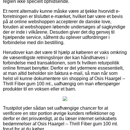
reglen ikke specielt ophidsende.
Et nemt alternativ kunne måske være at tjekke hvorvidt e-
forretningen er tilsluttet e-mærket, hvilket bør være et bevis
på at online webshoppen accepterer de danske love,
foruden at webshoppen løbende undersøges af sagkyndige
der er inde i vilkårene. Desuden giver det dig genvej til
hjælpende service, såfremt du oplever udfordringer i
forbindelse med din bestilling.
Herudover kan det være til hjælp at køberen er vaks omkring
de væsentligste retningslinjer der kan håndhæves i
forbindelse med transaktionen, som fx hvilken returpolitik
online firmaet benytter. Derfor er det ydermere essesentielt,
at man altid beholder sin faktura e-mail, så man når som
helst vil kunne dokumentere sin shopping af Osis Haargel –
Thrill Fiber gum 100 ml., uafhængig om man efterspørger
produkter til en voksen eller et barn.
Trustpilot yder sådan set uafhængige chancer for at
verificere en stor portion øvrige kunders reflektioner og
derfor er det prisværdigt, at du læser internet selskabets
bedømmelser af Osis Haargel – Thrill Fiber gum 100 ml.
forud for at du køber.