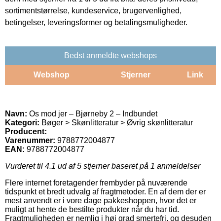
sortimentstørrelse, kundeservice, brugervenlighed,
betingelser, leveringsformer og betalingsmuligheder.
Bedst anmeldte webshops
Webshop
Stjerner
Link
Navn:
Os mod jer – Bjørneby 2 – Indbundet
Kategori:
Bøger > Skønlitteratur > Øvrig skønlitteratur
Producent:
Varenummer:
9788772004877
EAN:
9788772004877
Vurderet til
4.1
ud af 5 stjerner baseret på
1
anmeldelser
Flere internet foretagender frembyder på nuværende
tidspunkt et bredt udvalg af fragtmetoder. En af dem der er
mest anvendt er i vore dage pakkeshoppen, hvor det er
muligt at hente de bestilte produkter når du har tid.
Fragtmuligheden er nemlig i høj grad smertefri, og desuden