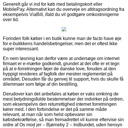
Generelt går vi ind for køb med betalingskort eller
MobilePay. Alternativt kan du overveje en afdragsordning fra
eksempelvis ViaBill, ifald du vil godtgøre omkostningerne
over tid.
Forinden folk køber i en butik kunne man de facto have øje
for e-butikkens handelsbetingelser, men det er oftest ikke
super interessant.
En nem løsning kan derfor være at undersøge om internet
firmaet er e-mærke godkendt, grundet at det ofte er et tegn
på at e-forretningen føjer de danske love, foruden at den
hyppigt revideres af fagfolk der mestrer reglementet på
området. Desuden får du genvej til support, hvis du skulle få
dilemmaer som følge af din bestilling.
Derudover kan det anbefales at køber er vaks omkring de
mest betydningsfulde bestemmelser der indvirker på ordren,
som eksempelvis den returrettighed internet forretningen
kører med. I den forbindelse er det på samme måde
relevant, at man når som helst opbevarer sin
købsbekræftelse, så man fremadrettet vil kunne eftervise sin
ordre af Os mod jer – Bjørneby 2 – Indbundet, uden hensyn