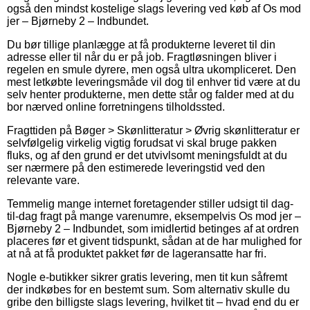
også den mindst kostelige slags levering ved køb af Os mod
jer – Bjørneby 2 – Indbundet.
Du bør tillige planlægge at få produkterne leveret til din
adresse eller til når du er på job. Fragtløsningen bliver i
regelen en smule dyrere, men også ultra ukompliceret. Den
mest letkøbte leveringsmåde vil dog til enhver tid være at du
selv henter produkterne, men dette står og falder med at du
bor nærved online forretningens tilholdssted.
Fragttiden på Bøger > Skønlitteratur > Øvrig skønlitteratur er
selvfølgelig virkelig vigtig forudsat vi skal bruge pakken
fluks, og af den grund er det utvivlsomt meningsfuldt at du
ser nærmere på den estimerede leveringstid ved den
relevante vare.
Temmelig mange internet foretagender stiller udsigt til dag-
til-dag fragt på mange varenumre, eksempelvis Os mod jer –
Bjørneby 2 – Indbundet, som imidlertid betinges af at ordren
placeres før et givent tidspunkt, sådan at de har mulighed for
at nå at få produktet pakket før de lageransatte har fri.
Nogle e-butikker sikrer gratis levering, men tit kun såfremt
der indkøbes for en bestemt sum. Som alternativ skulle du
gribe den billigste slags levering, hvilket tit – hvad end du er