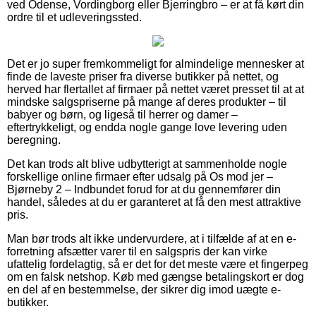
ved Odense, Vordingborg eller Bjerringbro – er at få kørt din
ordre til et udleveringssted.
Det er jo super fremkommeligt for almindelige mennesker at
finde de laveste priser fra diverse butikker på nettet, og
herved har flertallet af firmaer på nettet været presset til at at
mindske salgspriserne på mange af deres produkter – til
babyer og børn, og ligeså til herrer og damer –
eftertrykkeligt, og endda nogle gange love levering uden
beregning.
Det kan trods alt blive udbytterigt at sammenholde nogle
forskellige online firmaer efter udsalg på Os mod jer –
Bjørneby 2 – Indbundet forud for at du gennemfører din
handel, således at du er garanteret at få den mest attraktive
pris.
Man bør trods alt ikke undervurdere, at i tilfælde af at en e-
forretning afsætter varer til en salgspris der kan virke
ufattelig fordelagtig, så er det for det meste være et fingerpeg
om en falsk netshop. Køb med gængse betalingskort er dog
en del af en bestemmelse, der sikrer dig imod uægte e-
butikker.