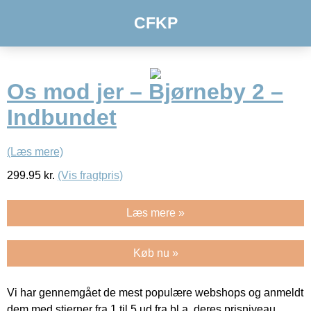
CFKP
Os mod jer – Bjørneby 2 –
Indbundet
(Læs mere)
299.95
kr.
(Vis fragtpris)
Læs mere »
Køb nu »
Vi har gennemgået de mest populære webshops og anmeldt
dem med stjerner fra 1 til 5 ud fra bl.a. deres prisniveau,