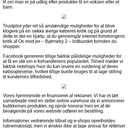
til om man er på udkig efter produkter til en voksen eller et
barn.
Trustpilot yder ret så anstændige muligheder for at blive
klogere på en række øvrige køberes kritik og på grund af
dette er det en hjælp, at du gennemgår internet forretningens
kritik af Os mod jer – Bjørneby 2 – Indbundet forinden du
shopper.
Facebook genererer tillige faktisk pålidelige muligheder for
at få en idé om e-forhandlerens popularitet. Tilmed møder vi
faktisk netshops hvor du kan levere en vurdering af deres
købsoplevelse, hvilket tillige burde bruges til at tage stilling
til kundernes tilfredshed.
Vores hjemmeside er finansieret af reklamer. Vi har et tæt
samarbejde med en stribe online varehuse da vi annoncerer
butikkernes produkter, og opnår honorar hvis en af de
besøgende på vores website udfører en bestilling.
Informationer vedrørende tilbud og e-shops opretholdes
rutinemæssigt, men vi ønsker ikke at tage ansvar for rettelser