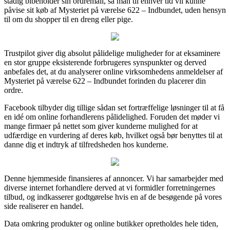
stadig bibeholder sin ordremail, så man til enhver tid vil kunne
påvise sit køb af Mysteriet på værelse 622 – Indbundet, uden hensyn
til om du shopper til en dreng eller pige.
Trustpilot giver dig absolut pålidelige muligheder for at eksaminere
en stor gruppe eksisterende forbrugeres synspunkter og derved
anbefales det, at du analyserer online virksomhedens anmeldelser af
Mysteriet på værelse 622 – Indbundet forinden du placerer din
ordre.
Facebook tilbyder dig tillige sådan set fortræffelige løsninger til at få
en idé om online forhandlerens pålidelighed. Foruden det møder vi
mange firmaer på nettet som giver kunderne mulighed for at
udfærdige en vurdering af deres køb, hvilket også bør benyttes til at
danne dig et indtryk af tilfredsheden hos kunderne.
Denne hjemmeside finansieres af annoncer. Vi har samarbejder med
diverse internet forhandlere derved at vi formidler forretningernes
tilbud, og indkasserer godtgørelse hvis en af de besøgende på vores
side realiserer en handel.
Data omkring produkter og online butikker opretholdes hele tiden,