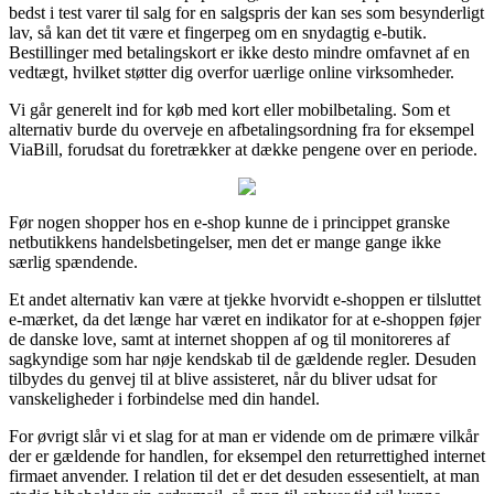
bedst i test varer til salg for en salgspris der kan ses som besynderligt
lav, så kan det tit være et fingerpeg om en snydagtig e-butik.
Bestillinger med betalingskort er ikke desto mindre omfavnet af en
vedtægt, hvilket støtter dig overfor uærlige online virksomheder.
Vi går generelt ind for køb med kort eller mobilbetaling. Som et
alternativ burde du overveje en afbetalingsordning fra for eksempel
ViaBill, forudsat du foretrækker at dække pengene over en periode.
Før nogen shopper hos en e-shop kunne de i princippet granske
netbutikkens handelsbetingelser, men det er mange gange ikke
særlig spændende.
Et andet alternativ kan være at tjekke hvorvidt e-shoppen er tilsluttet
e-mærket, da det længe har været en indikator for at e-shoppen føjer
de danske love, samt at internet shoppen af og til monitoreres af
sagkyndige som har nøje kendskab til de gældende regler. Desuden
tilbydes du genvej til at blive assisteret, når du bliver udsat for
vanskeligheder i forbindelse med din handel.
For øvrigt slår vi et slag for at man er vidende om de primære vilkår
der er gældende for handlen, for eksempel den returrettighed internet
firmaet anvender. I relation til det er det desuden essesentielt, at man