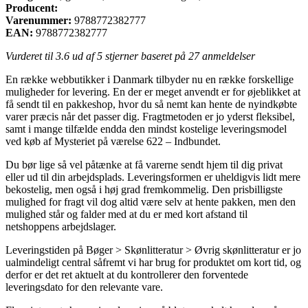
Producent:
Varenummer:
9788772382777
EAN:
9788772382777
Vurderet til
3.6
ud af 5 stjerner baseret på
27
anmeldelser
En række webbutikker i Danmark tilbyder nu en række forskellige
muligheder for levering. En der er meget anvendt er for øjeblikket at
få sendt til en pakkeshop, hvor du så nemt kan hente de nyindkøbte
varer præcis når det passer dig. Fragtmetoden er jo yderst fleksibel,
samt i mange tilfælde endda den mindst kostelige leveringsmodel
ved køb af Mysteriet på værelse 622 – Indbundet.
Du bør lige så vel påtænke at få varerne sendt hjem til dig privat
eller ud til din arbejdsplads. Leveringsformen er uheldigvis lidt mere
bekostelig, men også i høj grad fremkommelig. Den prisbilligste
mulighed for fragt vil dog altid være selv at hente pakken, men den
mulighed står og falder med at du er med kort afstand til
netshoppens arbejdslager.
Leveringstiden på Bøger > Skønlitteratur > Øvrig skønlitteratur er jo
ualmindeligt central såfremt vi har brug for produktet om kort tid, og
derfor er det ret aktuelt at du kontrollerer den forventede
leveringsdato for den relevante vare.