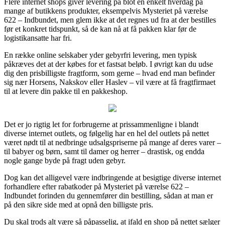
Flere internet shops giver levering på blot en enkelt hverdag på
mange af butikkens produkter, eksempelvis Mysteriet på værelse
622 – Indbundet, men glem ikke at det regnes ud fra at der bestilles
før et konkret tidspunkt, så de kan nå at få pakken klar før de
logistikansatte har fri.
En række online selskaber yder gebyrfri levering, men typisk
påkræves det at der købes for et fastsat beløb. I øvrigt kan du udse
dig den prisbilligste fragtform, som gerne – hvad end man befinder
sig nær Horsens, Nakskov eller Haslev – vil være at få fragtfirmaet
til at levere din pakke til en pakkeshop.
Det er jo rigtig let for forbrugerne at prissammenligne i blandt
diverse internet outlets, og følgelig har en hel del outlets på nettet
været nødt til at nedbringe udsalgspriserne på mange af deres varer –
til babyer og børn, samt til damer og herrer – drastisk, og endda
nogle gange byde på fragt uden gebyr.
Dog kan det alligevel være indbringende at besigtige diverse internet
forhandlere efter rabatkoder på Mysteriet på værelse 622 –
Indbundet forinden du gennemfører din bestilling, sådan at man er
på den sikre side med at opnå den billigste pris.
Du skal trods alt være så påpasselig, at ifald en shop på nettet sælger