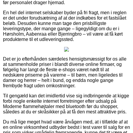
før personalet drager hjemad.
En hel del internet selskaber byder på fri fragt, men i reglen
er det under forudsætning af at der indkøbes for et fastslået
beløb. Desuden kunne man tage den prisbilligste
leveringstype, der mange gange – ligegyldigt om du er i
Hørsholm, Aabenraa eller Bjerringbro – vil være at få kørt
produkterne til et udleveringssted.
Det er jo efterhånden særdeles hensigtsmæssigt for os alle
at sammenholde priser i blandt diverse online firmaer, og
følgelig har langt de fleste e-shops været nødt til at
nedskære priserne på varerne – til børn, men ligeledes til
damer og herrer – helt i bund, og endda nogle gange
frembyde fragt uden omkostninger.
Til gengæld kan det imidlertid vise sig indbringende at kigge
forbi nogle enkelte internet forretninger efter udsalg på
Moderne flammehøjtaler med bluetooth før du shopper,
således at du er skråsikker på at få den mest attraktive pris.
Du må lige meget hvad være årvågen med, at i tilfælde af at
en online virksomhed udbyder bedst i test varer til salg for en
pris som virker umådelig fremragende, kunne det tit være et