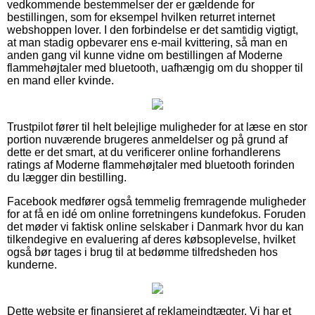
vedkommende bestemmelser der er gældende for
bestillingen, som for eksempel hvilken returret internet
webshoppen lover. I den forbindelse er det samtidig vigtigt,
at man stadig opbevarer ens e-mail kvittering, så man en
anden gang vil kunne vidne om bestillingen af Moderne
flammehøjtaler med bluetooth, uafhængig om du shopper til
en mand eller kvinde.
Trustpilot fører til helt belejlige muligheder for at læse en stor
portion nuværende brugeres anmeldelser og på grund af
dette er det smart, at du verificerer online forhandlerens
ratings af Moderne flammehøjtaler med bluetooth forinden
du lægger din bestilling.
Facebook medfører også temmelig fremragende muligheder
for at få en idé om online forretningens kundefokus. Foruden
det møder vi faktisk online selskaber i Danmark hvor du kan
tilkendegive en evaluering af deres købsoplevelse, hvilket
også bør tages i brug til at bedømme tilfredsheden hos
kunderne.
Dette website er finansieret af reklameindtægter. Vi har et