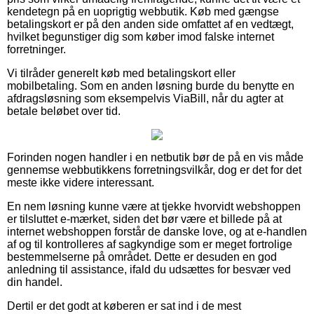
kendetegn på en uoprigtig webbutik. Køb med gængse
betalingskort er på den anden side omfattet af en vedtægt,
hvilket begunstiger dig som køber imod falske internet
forretninger.
Vi tilråder generelt køb med betalingskort eller
mobilbetaling. Som en anden løsning burde du benytte en
afdragsløsning som eksempelvis ViaBill, når du agter at
betale beløbet over tid.
Forinden nogen handler i en netbutik bør de på en vis måde
gennemse webbutikkens forretningsvilkår, dog er det for det
meste ikke videre interessant.
En nem løsning kunne være at tjekke hvorvidt webshoppen
er tilsluttet e-mærket, siden det bør være et billede på at
internet webshoppen forstår de danske love, og at e-handlen
af og til kontrolleres af sagkyndige som er meget fortrolige
bestemmelserne på området. Dette er desuden en god
anledning til assistance, ifald du udsættes for besvær ved
din handel.
Dertil er det godt at køberen er sat ind i de mest