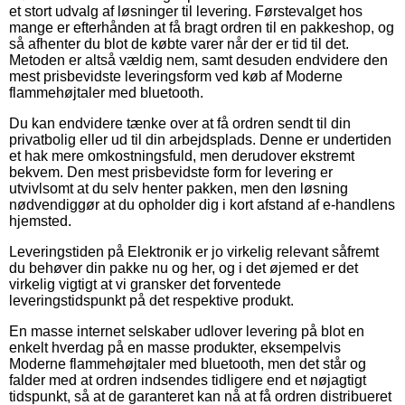
et stort udvalg af løsninger til levering. Førstevalget hos
mange er efterhånden at få bragt ordren til en pakkeshop, og
så afhenter du blot de købte varer når der er tid til det.
Metoden er altså vældig nem, samt desuden endvidere den
mest prisbevidste leveringsform ved køb af Moderne
flammehøjtaler med bluetooth.
Du kan endvidere tænke over at få ordren sendt til din
privatbolig eller ud til din arbejdsplads. Denne er undertiden
et hak mere omkostningsfuld, men derudover ekstremt
bekvem. Den mest prisbevidste form for levering er
utvivlsomt at du selv henter pakken, men den løsning
nødvendiggør at du opholder dig i kort afstand af e-handlens
hjemsted.
Leveringstiden på Elektronik er jo virkelig relevant såfremt
du behøver din pakke nu og her, og i det øjemed er det
virkelig vigtigt at vi gransker det forventede
leveringstidspunkt på det respektive produkt.
En masse internet selskaber udlover levering på blot en
enkelt hverdag på en masse produkter, eksempelvis
Moderne flammehøjtaler med bluetooth, men det står og
falder med at ordren indsendes tidligere end et nøjagtigt
tidspunkt, så at de garanteret kan nå at få ordren distribueret