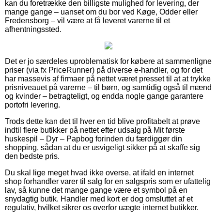
kan du foretrække den billigste mulighed for levering, der
mange gange – uanset om du bor ved Køge, Odder eller
Fredensborg – vil være at få leveret varerne til et
afhentningssted.
Det er jo særdeles uproblematisk for købere at sammenligne
priser (via fx PriceRunner) på diverse e-handler, og for det
har massevis af firmaer på nettet været presset til at at trykke
prisniveauet på varerne – til børn, og samtidig også til mænd
og kvinder – betragteligt, og endda nogle gange garantere
portofri levering.
Trods dette kan det til hver en tid blive profitabelt at prøve
indtil flere butikker på nettet efter udsalg på Mit første
huskespil – Dyr – Papbog forinden du færdiggør din
shopping, sådan at du er usvigeligt sikker på at skaffe sig
den bedste pris.
Du skal lige meget hvad ikke overse, at ifald en internet
shop forhandler varer til salg for en salgspris som er ufattelig
lav, så kunne det mange gange være et symbol på en
snydagtig butik. Handler med kort er dog omsluttet af et
regulativ, hvilket sikrer os overfor uægte internet butikker.