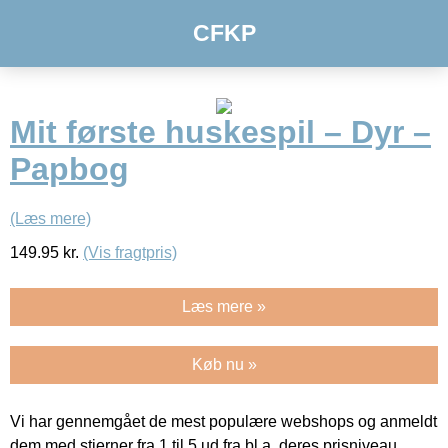
CFKP
Mit første huskespil – Dyr –
Papbog
(Læs mere)
149.95
kr.
(Vis fragtpris)
Læs mere »
Køb nu »
Vi har gennemgået de mest populære webshops og anmeldt
dem med stjerner fra 1 til 5 ud fra bl.a. deres prisniveau,