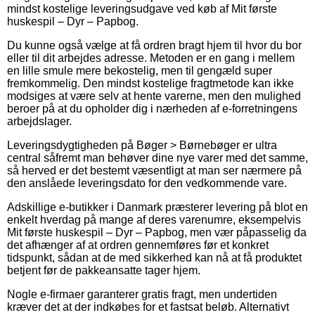
mindst kostelige leveringsudgave ved køb af Mit første
huskespil – Dyr – Papbog.
Du kunne også vælge at få ordren bragt hjem til hvor du bor
eller til dit arbejdes adresse. Metoden er en gang i mellem
en lille smule mere bekostelig, men til gengæld super
fremkommelig. Den mindst kostelige fragtmetode kan ikke
modsiges at være selv at hente varerne, men den mulighed
beroer på at du opholder dig i nærheden af e-forretningens
arbejdslager.
Leveringsdygtigheden på Bøger > Børnebøger er ultra
central såfremt man behøver dine nye varer med det samme,
så herved er det bestemt væsentligt at man ser nærmere på
den anslåede leveringsdato for den vedkommende vare.
Adskillige e-butikker i Danmark præsterer levering på blot en
enkelt hverdag på mange af deres varenumre, eksempelvis
Mit første huskespil – Dyr – Papbog, men vær påpasselig da
det afhænger af at ordren gennemføres før et konkret
tidspunkt, sådan at de med sikkerhed kan nå at få produktet
betjent før de pakkeansatte tager hjem.
Nogle e-firmaer garanterer gratis fragt, men undertiden
kræver det at der indkøbes for et fastsat beløb. Alternativt