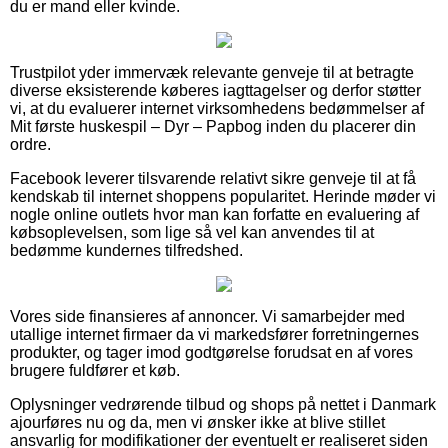
du er mand eller kvinde.
Trustpilot yder immervæk relevante genveje til at betragte
diverse eksisterende køberes iagttagelser og derfor støtter
vi, at du evaluerer internet virksomhedens bedømmelser af
Mit første huskespil – Dyr – Papbog inden du placerer din
ordre.
Facebook leverer tilsvarende relativt sikre genveje til at få
kendskab til internet shoppens popularitet. Herinde møder vi
nogle online outlets hvor man kan forfatte en evaluering af
købsoplevelsen, som lige så vel kan anvendes til at
bedømme kundernes tilfredshed.
Vores side finansieres af annoncer. Vi samarbejder med
utallige internet firmaer da vi markedsfører forretningernes
produkter, og tager imod godtgørelse forudsat en af vores
brugere fuldfører et køb.
Oplysninger vedrørende tilbud og shops på nettet i Danmark
ajourføres nu og da, men vi ønsker ikke at blive stillet
ansvarlig for modifikationer der eventuelt er realiseret siden