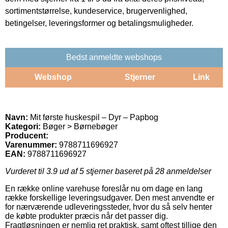
sortimentstørrelse, kundeservice, brugervenlighed,
betingelser, leveringsformer og betalingsmuligheder.
Bedst anmeldte webshops
Webshop
Stjerner
Link
Navn:
Mit første huskespil – Dyr – Papbog
Kategori:
Bøger > Børnebøger
Producent:
Varenummer:
9788711696927
EAN:
9788711696927
Vurderet til
3.9
ud af 5 stjerner baseret på
28
anmeldelser
En række online varehuse foreslår nu om dage en lang
række forskellige leveringsudgaver. Den mest anvendte er
for nærværende udleveringssteder, hvor du så selv henter
de købte produkter præcis når det passer dig.
Fragtløsningen er nemlig ret praktisk, samt oftest tillige den