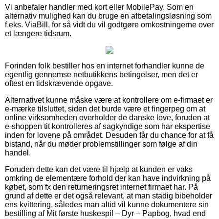
Vi anbefaler handler med kort eller MobilePay. Som en
alternativ mulighed kan du bruge en afbetalingsløsning som
f.eks. ViaBill, for så vidt du vil godtgøre omkostningerne over
et længere tidsrum.
Forinden folk bestiller hos en internet forhandler kunne de
egentlig gennemse netbutikkens betingelser, men det er
oftest en tidskrævende opgave.
Alternativet kunne måske være at kontrollere om e-firmaet er
e-mærke tilsluttet, siden det burde være et fingerpeg om at
online virksomheden overholder de danske love, foruden at
e-shoppen tit kontrolleres af sagkyndige som har ekspertise
inden for lovene på området. Desuden får du chance for at få
bistand, når du møder problemstillinger som følge af din
handel.
Foruden dette kan det være til hjælp at kunden er vaks
omkring de elementære forhold der kan have indvirkning på
købet, som fx den returneringsret internet firmaet har. På
grund af dette er det også relevant, at man stadig bibeholder
ens kvittering, således man altid vil kunne dokumentere sin
bestilling af Mit første huskespil – Dyr – Papbog, hvad end