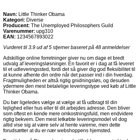
Navn:
Little Thinker Obama
Kategori:
Diverse
Producent:
The Unemployed Philosophers Guild
Varenummer:
upg310
EAN:
1234567893022
Vurderet til
3.9
ud af 5 stjerner baseret på
48
anmeldelser
Adskillige online forretninger giver nu om dage et bredt
udvalg af leveringsløsninger. En favorit er i dag at få leveret
til et udleveringssted, fordi det så giver dig god fleksibilitet til
at kunne afhente din ordre når det passer ind i din hverdag.
Fragtmuligheden er altså rigtig gnidningsløs, og desuden
ydermere den mest betalelige leveringstype ved køb af Little
Thinker Obama.
Du bør ligeledes vælge at vælge at få udbragt til din
lejlighed eller hus eller til dit arbejdes adresse. Den bliver
som oftest en kende mere omkostningsfuld, men endvidere
rigtig bekvem. Den mest letkøbte leveringsmodel vil dog
altid vise sig at være selv at hente varerne, men dette
forudsætter at du er nær webshoppens hjemsted.