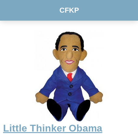
CFKP
Little Thinker Obama