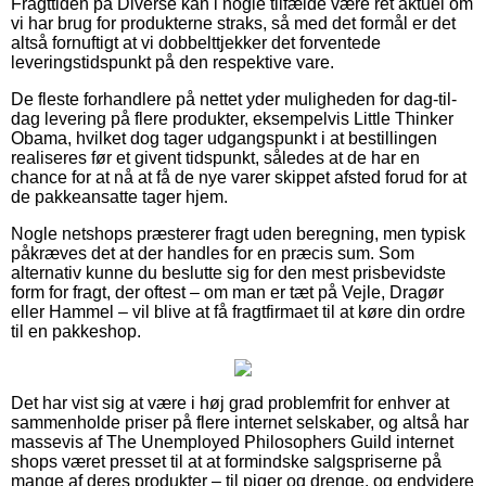
Fragttiden på Diverse kan i nogle tilfælde være ret aktuel om
vi har brug for produkterne straks, så med det formål er det
altså fornuftigt at vi dobbelttjekker det forventede
leveringstidspunkt på den respektive vare.
De fleste forhandlere på nettet yder muligheden for dag-til-
dag levering på flere produkter, eksempelvis Little Thinker
Obama, hvilket dog tager udgangspunkt i at bestillingen
realiseres før et givent tidspunkt, således at de har en
chance for at nå at få de nye varer skippet afsted forud for at
de pakkeansatte tager hjem.
Nogle netshops præsterer fragt uden beregning, men typisk
påkræves det at der handles for en præcis sum. Som
alternativ kunne du beslutte sig for den mest prisbevidste
form for fragt, der oftest – om man er tæt på Vejle, Dragør
eller Hammel – vil blive at få fragtfirmaet til at køre din ordre
til en pakkeshop.
Det har vist sig at være i høj grad problemfrit for enhver at
sammenholde priser på flere internet selskaber, og altså har
massevis af The Unemployed Philosophers Guild internet
shops været presset til at at formindske salgspriserne på
mange af deres produkter – til piger og drenge, og endvidere