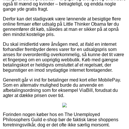
også til mænd og kvinder – betragteligt, og endda nogle
gange yde gratis fragt.
Derfor kan det stadigvæk være lønnende at besigtige flere
online firmaer efter udsalg på Little Thinker Obama før du
gennemfører dit køb, således at man er sikker på at opnå
den mindst kostelige pris.
Du skal imidlertid være årvågen med, at ifald en internet
forhandler frembyder deres varer for en udsalgspris som
anses for overordentlig overkommelig, så kunne det tit være
et fingerpeg om en uoprigtig webbutik. Køb med gængse
betalingskort er heldigvis omsluttet af et regelsæt, der
begunstiger en imod snydagtige internet foretagender.
Generelt går vi ind for betalinger med kort eller MobilePay.
Som en alternativ mulighed burde du anvende en
afbetalingsordning som for eksempel ViaBill, forudsat du
agter at dække prisen over tid.
Forinden nogen køber hos en The Unemployed
Philosophers Guild e-shop bør de faktisk læse shoppens
forretningsvilkår, dog er det ofte ikke særlig morsomt.