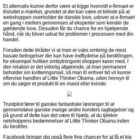
Et alternativ kunne derfor være at kigge hvorvidt e-firmaet er
tilsluttet e-mærket, grundet at det kan være et billede på at
webshoppen overholder de danske love, udover at e-firmaet
en gang i mellem gennemses af eksperter som kender de
gældende love. Desuden får du chance for en hjælpende
hånd, når du bliver udsat for problemer i processen med din
handel.
Foruden dette tilråder vi at man er vaks omkring de mest
basale betingelser der kan have indflydelse på bestillingen,
for eksempel hvilken ombytningsret shoppen kører med. I
den relation er det virkelig afgørende, at man permanent
beholder sin kvitteringsmail, så man til enhver tid vil kunne
eftervise handlen af Little Thinker Obama, uden hensyn til
om du søger et produkt til en mand eller kvinde.
Trustpilot fører til ganske fantastiske løsninger til at
gennemstøve ganske mange andre kunders iagttagelser og
på grund af dette kan det være til hjælp, at du tjekker
netshoppens bedømmelser af Little Thinker Obama inden
du bestiller.
Facebook bringer dig også flere fine chancer for at få et kig