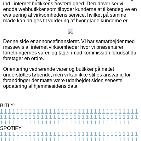
ind i internet butikkens troværdighed. Derudover ser vi
endda webbutikker som tilbyder kunderne at tilkendegive en
evaluering af virksomhedens service, hvilket på samme
måde kan bruges til vurdering af hvor glade kunderne er.
Denne side er annoncefinansieret. Vi har samarbejder med
massevis af internet virksomheder hvor vi præsenterer
forretningernes varer, og tager imod kommission forudsat du
foretager en ordre.
Orientering vedrørende varer og butikker på nettet
understøttes løbende, men vi kan ikke stilles ansvarlig for
forandringer der måtte være udarbejdet siden seneste
opdatering af hjemmesidens data.
BITLY:
1
1
1
1
1
1
1
1
1
1
1
1
1
1
1
1
1
1
1
1
1
1
1
1
1
1
1
1
1
1
1
1
1
1
1
1
1
1
1
1
1
1
1
1
1
1
1
1
1
1
1
1
1
1
1
1
1
1
1
1
1
1
1
1
1
1
1
1
1
1
1
1
1
1
1
1
1
1
1
1
1
1
1
1
1
1
1
1
1
1
1
1
1
1
1
1
1
1
1
1
SPOTIFY:
1
1
1
1
1
1
1
1
1
1
1
1
1
1
1
1
1
1
1
1
1
1
1
1
1
1
1
1
1
1
1
1
1
1
1
1
1
1
1
1
1
1
1
1
1
1
1
1
1
1
1
1
1
1
1
1
1
1
1
1
1
1
1
1
1
1
1
1