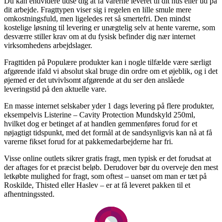
Du kan endvidere udse dig at få varerne leveret til dit hus eller ud på
dit arbejde. Fragttypen viser sig i regelen en lille smule mere
omkostningsfuld, men ligeledes ret så smertefri. Den mindst
kostelige løsning til levering er unægtelig selv at hente varerne, som
desværre stiller krav om at du fysisk befinder dig nær internet
virksomhedens arbejdslager.
Fragttiden på Populære produkter kan i nogle tilfælde være særligt
afgørende ifald vi absolut skal bruge din ordre om et øjeblik, og i det
øjemed er det utvivlsomt afgørende at du ser den anslåede
leveringstid på den aktuelle vare.
En masse internet selskaber yder 1 dags levering på flere produkter,
eksempelvis Listerine – Cavity Protection Mundskyld 250ml,
hvilket dog er betinget af at handlen gemmenføres forud for et
nøjagtigt tidspunkt, med det formål at de sandsynligvis kan nå at få
varerne fikset forud for at pakkemedarbejderne har fri.
Visse online outlets sikrer gratis fragt, men typisk er det forudsat at
der aftages for et præcist beløb. Derudover bør du overveje den mest
letkøbte mulighed for fragt, som oftest – uanset om man er tæt på
Roskilde, Thisted eller Haslev – er at få leveret pakken til et
afhentningssted.