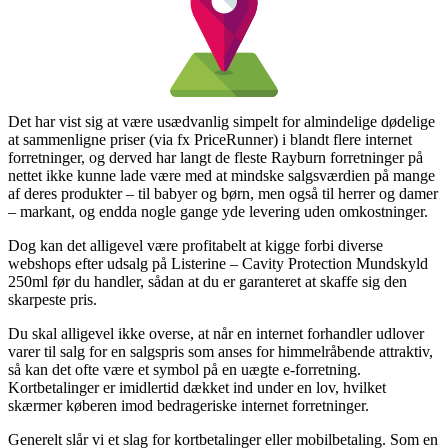
Det har vist sig at være usædvanlig simpelt for almindelige dødelige
at sammenligne priser (via fx PriceRunner) i blandt flere internet
forretninger, og derved har langt de fleste Rayburn forretninger på
nettet ikke kunne lade være med at mindske salgsværdien på mange
af deres produkter – til babyer og børn, men også til herrer og damer
– markant, og endda nogle gange yde levering uden omkostninger.
Dog kan det alligevel være profitabelt at kigge forbi diverse
webshops efter udsalg på Listerine – Cavity Protection Mundskyld
250ml før du handler, sådan at du er garanteret at skaffe sig den
skarpeste pris.
Du skal alligevel ikke overse, at når en internet forhandler udlover
varer til salg for en salgspris som anses for himmelråbende attraktiv,
så kan det ofte være et symbol på en uægte e-forretning.
Kortbetalinger er imidlertid dækket ind under en lov, hvilket
skærmer køberen imod bedrageriske internet forretninger.
Generelt slår vi et slag for kortbetalinger eller mobilbetaling. Som en