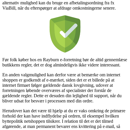
alternativ mulighed kan du bruge en afbetalingsordning fra fx
ViaBill, når du efterspørger at afdrage omkostningerne senere.
Før folk køber hos en Rayburn e-forretning bør de altid gennemlæse
butikkens regler, det er dog almindeligvis ikke videre interessant.
En anden valgmulighed kan derfor være at bemærke om internet
shoppen er godkendt af e-mærket, siden det er et billede på at
internet firmaet følger gældende dansk lovgivning, udover at
forretningen løbende overværes af specialister der forstår de
gældende regler. Dette er desuden din lejlighed til support, når du
bliver udsat for besvær i processen med din ordre.
Herudover kan det være til hjælp at du er vaks omkring de primære
forhold der kan have indflydelse på ordren, til eksempel hvilken
byttepolitik netshoppen tilsikrer. I relation til det er det tilmed
afgørende, at man permanent bevarer ens kvittering på e-mail, så