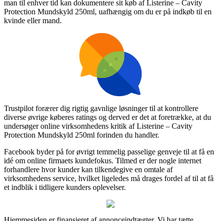
man til enhver tid kan dokumentere sit køb af Listerine – Cavity
Protection Mundskyld 250ml, uafhængig om du er på indkøb til en
kvinde eller mand.
Trustpilot forærer dig rigtig gavnlige løsninger til at kontrollere
diverse øvrige køberes ratings og derved er det at foretrække, at du
undersøger online virksomhedens kritik af Listerine – Cavity
Protection Mundskyld 250ml forinden du handler.
Facebook byder på for øvrigt temmelig passelige genveje til at få en
idé om online firmaets kundefokus. Tilmed er der nogle internet
forhandlere hvor kunder kan tilkendegive en omtale af
virksomhedens service, hvilket ligeledes må drages fordel af til at få
et indblik i tidligere kunders oplevelser.
Hjemmesiden er finansieret af annonceindtægter. Vi har tætte