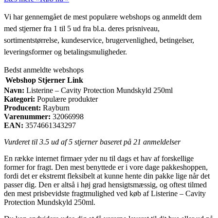
Vi har gennemgået de mest populære webshops og anmeldt dem
med stjerner fra 1 til 5 ud fra bl.a. deres prisniveau,
sortimentstørrelse, kundeservice, brugervenlighed, betingelser,
leveringsformer og betalingsmuligheder.
Bedst anmeldte webshops
Webshop
Stjerner
Link
Navn:
Listerine – Cavity Protection Mundskyld 250ml
Kategori:
Populære produkter
Producent:
Rayburn
Varenummer:
32066998
EAN:
3574661343297
Vurderet til
3.5
ud af 5 stjerner baseret på
21
anmeldelser
En række internet firmaer yder nu til dags et hav af forskellige
former for fragt. Den mest benyttede er i vore dage pakkeshoppen,
fordi det er ekstremt fleksibelt at kunne hente din pakke lige når det
passer dig. Den er altså i høj grad hensigtsmæssig, og oftest tilmed
den mest prisbevidste fragtmulighed ved køb af Listerine – Cavity
Protection Mundskyld 250ml.