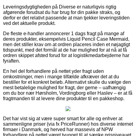
Leveringsdygtigheden på Diverse er naturligvis rigtig
afgørende forudsat du har brug for din pakke straks, og
derfor er det relativt passende at man tjekker leveringstiden
ved det aktuelle produkt.
De fleste e-handler annoncerer 1 dags fragt på mange af
deres produkter, eksempelvis Liquid Pencil Case Mermaid,
men det stiller krav om at ordren placeres inden et nøjagtigt
tidspunkt, med det formål at de har mulighed for at nå at få
ordren skippet afsted forud for at logistikmedarbejderne har
fyraften.
En hel del forhandlere på nettet yder fragt uden
omkostninger, men i mange tilfælde afkræver det at du
bestiller for et konkret beløb. Alternativt skulle du vælge den
mest betalelige mulighed for fragt, der gerne – uafhængig
om du bor nær Hørsholm, Vordingborg eller Haslev – er at få
fragtmanden til at levere dine produkter til en pakkeshop.
Det har vist sig at være super smart for alle og enhver at
sammenligne priser (via fx PriceRunner) hos diverse internet
firmaer i Danmark, og herved har massevis af NPW
forhandlere på nettet været tvunget til at sænke prisniveauet