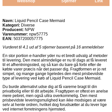
Webshop
Stjerner
Link
Navn:
Liquid Pencil Case Mermaid
Kategori:
Diverse
Producent:
NPW
Varenummer:
npw57775
EAN:
5037200057775
Vurderet til
4.1
ud af 5 stjerner baseret på
16
anmeldelser
En stor portion e-handler yder nu et bredt udvalg af metoder
til levering. Den mest almindelige er nu til dags at få leveret
til et afhentningssted, og så kan du bare gå forbi efter de
købte varer præcis når det passer dig. Fragtformen er jo ret
simpel, og mange gange ligeledes den mest prisbevidste
type af levering ved køb af Liquid Pencil Case Mermaid.
Du burde alternativt udse dig at få varerne bragt til din
privatbolig eller til dit arbejde. Fragttypen er oftest en anelse
mere pebret, men også ultra overkommelig. Den mest
prisbevidste leveringsmulighed kan ikke modsiges at være
selv at hente ordren, hvilket dog forudsætter at du lever lige
ved internet forretningens hjemsted.