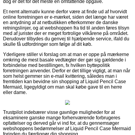
dog er det for det meste en omfattende opgave.
Et nemt alternativ kunne derfor være at finde ud af hvorvidt
online forretningen er e-mærket, siden det længe har været
en antydning af at netbutikken efterkommer de danske
retningslinjer, og at webshoppen fra tid til anden føres tilsyn
med af jurister der er meget fortrolige vilkårene på området.
Derudover tilbydes du genvej til hjælpende service, ifald du
skulle få udfordringer som følge af dit køb.
Yderligere stiller vi forslag om at man er oppe på mærkerne
omkring de mest basale vedtægter der gør sig gældende i
forbindelse med bestillingen, fx hvilken byttepolitik
forretningen anvender. Derfor er det tillige vigtigt, at man når
som helst gemmer sin e-mail kvittering, således man i
fremtiden kan bevidne sin shopping af Liquid Pencil Case
Mermaid, ligegyldigt om man skal købe gave til en herre
eller dame.
Trustpilot indebærer visse gavnlige muligheder for at
eksaminere ganske mange forhenværende forbrugeres
opfattelser og derved går vi ind for, at du gennemsøger
webshoppens bedømmelser af Liquid Pencil Case Mermaid
forinden du færdiggør din shopping.