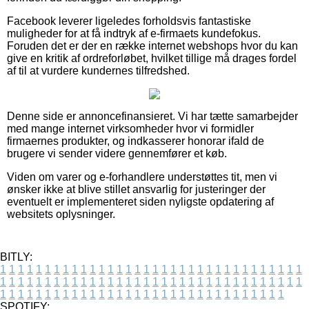
Facebook leverer ligeledes forholdsvis fantastiske
muligheder for at få indtryk af e-firmaets kundefokus.
Foruden det er der en række internet webshops hvor du kan
give en kritik af ordreforløbet, hvilket tillige må drages fordel
af til at vurdere kundernes tilfredshed.
Denne side er annoncefinansieret. Vi har tætte samarbejder
med mange internet virksomheder hvor vi formidler
firmaernes produkter, og indkasserer honorar ifald de
brugere vi sender videre gennemfører et køb.
Viden om varer og e-forhandlere understøttes tit, men vi
ønsker ikke at blive stillet ansvarlig for justeringer der
eventuelt er implementeret siden nyligste opdatering af
websitets oplysninger.
BITLY:
1
1
1
1
1
1
1
1
1
1
1
1
1
1
1
1
1
1
1
1
1
1
1
1
1
1
1
1
1
1
1
1
1
1
1
1
1
1
1
1
1
1
1
1
1
1
1
1
1
1
1
1
1
1
1
1
1
1
1
1
1
1
1
1
1
1
1
1
1
1
1
1
1
1
1
1
1
1
1
1
1
1
1
1
1
1
1
1
1
1
1
1
1
1
1
1
1
1
1
1
SPOTIFY: