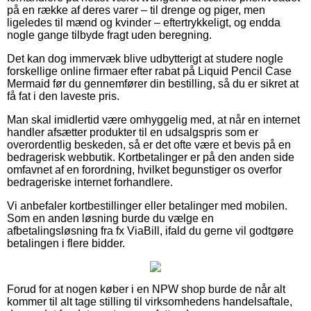
på en række af deres varer – til drenge og piger, men
ligeledes til mænd og kvinder – eftertrykkeligt, og endda
nogle gange tilbyde fragt uden beregning.
Det kan dog immervæk blive udbytterigt at studere nogle
forskellige online firmaer efter rabat på Liquid Pencil Case
Mermaid før du gennemfører din bestilling, så du er sikret at
få fat i den laveste pris.
Man skal imidlertid være omhyggelig med, at når en internet
handler afsætter produkter til en udsalgspris som er
overordentlig beskeden, så er det ofte være et bevis på en
bedragerisk webbutik. Kortbetalinger er på den anden side
omfavnet af en forordning, hvilket begunstiger os overfor
bedrageriske internet forhandlere.
Vi anbefaler kortbestillinger eller betalinger med mobilen.
Som en anden løsning burde du vælge en
afbetalingsløsning fra fx ViaBill, ifald du gerne vil godtgøre
betalingen i flere bidder.
Forud for at nogen køber i en NPW shop burde de når alt
kommer til alt tage stilling til virksomhedens handelsaftale,