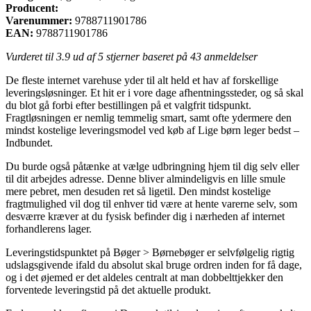
Producent:
Varenummer:
9788711901786
EAN:
9788711901786
Vurderet til
3.9
ud af 5 stjerner baseret på
43
anmeldelser
De fleste internet varehuse yder til alt held et hav af forskellige
leveringsløsninger. Et hit er i vore dage afhentningssteder, og så skal
du blot gå forbi efter bestillingen på et valgfrit tidspunkt.
Fragtløsningen er nemlig temmelig smart, samt ofte ydermere den
mindst kostelige leveringsmodel ved køb af Lige børn leger bedst –
Indbundet.
Du burde også påtænke at vælge udbringning hjem til dig selv eller
til dit arbejdes adresse. Denne bliver almindeligvis en lille smule
mere pebret, men desuden ret så ligetil. Den mindst kostelige
fragtmulighed vil dog til enhver tid være at hente varerne selv, som
desværre kræver at du fysisk befinder dig i nærheden af internet
forhandlerens lager.
Leveringstidspunktet på Bøger > Børnebøger er selvfølgelig rigtig
udslagsgivende ifald du absolut skal bruge ordren inden for få dage,
og i det øjemed er det aldeles centralt at man dobbelttjekker den
forventede leveringstid på det aktuelle produkt.