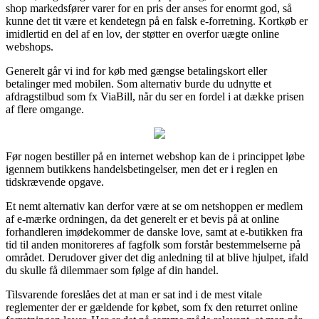
shop markedsfører varer for en pris der anses for enormt god, så
kunne det tit være et kendetegn på en falsk e-forretning. Kortkøb er
imidlertid en del af en lov, der støtter en overfor uægte online
webshops.
Generelt går vi ind for køb med gængse betalingskort eller
betalinger med mobilen. Som alternativ burde du udnytte et
afdragstilbud som fx ViaBill, når du ser en fordel i at dække prisen
af flere omgange.
Før nogen bestiller på en internet webshop kan de i princippet løbe
igennem butikkens handelsbetingelser, men det er i reglen en
tidskrævende opgave.
Et nemt alternativ kan derfor være at se om netshoppen er medlem
af e-mærke ordningen, da det generelt er et bevis på at online
forhandleren imødekommer de danske love, samt at e-butikken fra
tid til anden monitoreres af fagfolk som forstår bestemmelserne på
området. Derudover giver det dig anledning til at blive hjulpet, ifald
du skulle få dilemmaer som følge af din handel.
Tilsvarende foreslåes det at man er sat ind i de mest vitale
reglementer der er gældende for købet, som fx den returret online