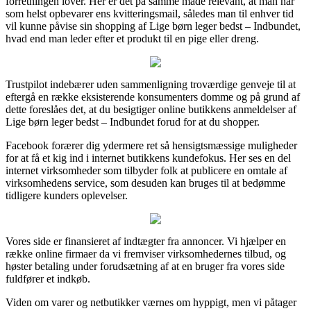
forretningen lover. Her er det på samme måde relevant, at man når
som helst opbevarer ens kvitteringsmail, således man til enhver tid
vil kunne påvise sin shopping af Lige børn leger bedst – Indbundet,
hvad end man leder efter et produkt til en pige eller dreng.
Trustpilot indebærer uden sammenligning troværdige genveje til at
eftergå en række eksisterende konsumenters domme og på grund af
dette foreslåes det, at du besigtiger online butikkens anmeldelser af
Lige børn leger bedst – Indbundet forud for at du shopper.
Facebook forærer dig ydermere ret så hensigtsmæssige muligheder
for at få et kig ind i internet butikkens kundefokus. Her ses en del
internet virksomheder som tilbyder folk at publicere en omtale af
virksomhedens service, som desuden kan bruges til at bedømme
tidligere kunders oplevelser.
Vores side er finansieret af indtægter fra annoncer. Vi hjælper en
række online firmaer da vi fremviser virksomhedernes tilbud, og
høster betaling under forudsætning af at en bruger fra vores side
fuldfører et indkøb.
Viden om varer og netbutikker værnes om hyppigt, men vi påtager