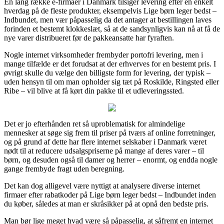
En lang række e-firmaer i Danmark tilsiger levering efter en enkelt
hverdag på de fleste produkter, eksempelvis Lige børn leger bedst –
Indbundet, men vær påpasselig da det antager at bestillingen laves
forinden et bestemt klokkeslæt, så at de sandsynligvis kan nå at få de
nye varer distribueret før de pakkeansatte har fyraften.
Nogle internet virksomheder frembyder portofri levering, men i
mange tilfælde er det forudsat at der erhverves for en bestemt pris. I
øvrigt skulle du vælge den billigste form for levering, der typisk –
uden hensyn til om man opholder sig tæt på Roskilde, Ringsted eller
Ribe – vil blive at få kørt din pakke til et udleveringssted.
Det er jo efterhånden ret så uproblematisk for almindelige
mennesker at søge sig frem til priser på tværs af online forretninger,
og på grund af dette har flere internet selskaber i Danmark været
nødt til at reducere udsalgspriserne på mange af deres varer – til
børn, og desuden også til damer og herrer – enormt, og endda nogle
gange frembyde fragt uden beregning.
Det kan dog alligevel være nyttigt at analysere diverse internet
firmaer efter rabatkoder på Lige børn leger bedst – Indbundet inden
du køber, således at man er skråsikker på at opnå den bedste pris.
Man bør lige meget hvad være så påpasselig, at såfremt en internet