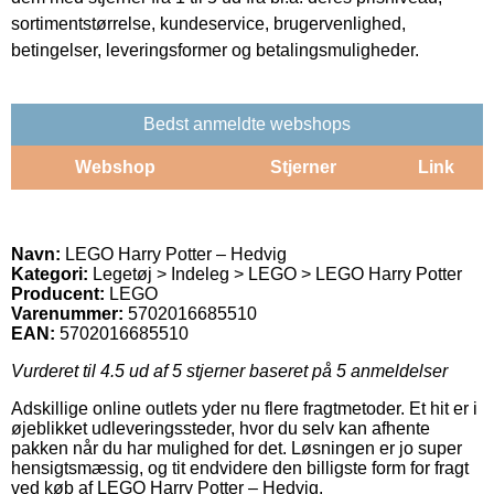
sortimentstørrelse, kundeservice, brugervenlighed,
betingelser, leveringsformer og betalingsmuligheder.
Bedst anmeldte webshops
Webshop
Stjerner
Link
Navn:
LEGO Harry Potter – Hedvig
Kategori:
Legetøj > Indeleg > LEGO > LEGO Harry Potter
Producent:
LEGO
Varenummer:
5702016685510
EAN:
5702016685510
Vurderet til
4.5
ud af 5 stjerner baseret på
5
anmeldelser
Adskillige online outlets yder nu flere fragtmetoder. Et hit er i
øjeblikket udleveringssteder, hvor du selv kan afhente
pakken når du har mulighed for det. Løsningen er jo super
hensigtsmæssig, og tit endvidere den billigste form for fragt
ved køb af LEGO Harry Potter – Hedvig.