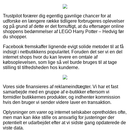
Trustpilot forærer dig egentlig gavnlige chancer for at
udforske en længere række tidligere forbrugeres oplevelser
og på grund af dette er det fornuftigt, at du eftersøger online
shoppens bedømmelser af LEGO Harry Potter – Hedvig før
du shopper.
Facebook fremskaffer lignende evigt solide metoder til at få
indsigt i netbutikkens popularitet. Foruden det ser vi en del
internet shops hvor du kan levere en omtale af
købsoplevelsen, som lige så vel burde bruges til at tage
stilling til tilfredsheden hos kunderne.
Vores side finansieres af reklameindtægter. Vi har et fast
samarbejde med en gruppe af e-butikker eftersom vi
formidler butikkernes produkter, og indhenter kommission
hvis den bruger vi sender videre laver en transaktion.
Oplysninger om varer og internet selskaber opretholdes ofte,
men man kan ikke stille os ansvarlig for justeringer der
potentielt er udarbejdet efter at vi sidste gang opdaterede de
viste data.