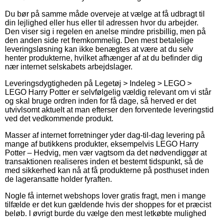
Du bør på samme måde overveje at vælge at få udbragt til
din lejlighed eller hus eller til adressen hvor du arbejder.
Den viser sig i regelen en anelse mindre prisbillig, men på
den anden side ret fremkommelig. Den mest betalelige
leveringsløsning kan ikke benægtes at være at du selv
henter produkterne, hvilket afhænger af at du befinder dig
nær internet selskabets arbejdslager.
Leveringsdygtigheden på Legetøj > Indeleg > LEGO >
LEGO Harry Potter er selvfølgelig vældig relevant om vi står
og skal bruge ordren inden for få dage, så herved er det
utvivlsomt aktuelt at man efterser den forventede leveringstid
ved det vedkommende produkt.
Masser af internet forretninger yder dag-til-dag levering på
mange af butikkens produkter, eksempelvis LEGO Harry
Potter – Hedvig, men vær vagtsom da det nødvendiggør at
transaktionen realiseres inden et bestemt tidspunkt, så de
med sikkerhed kan nå at få produkterne på posthuset inden
de lageransatte holder fyraften.
Nogle få internet webshops lover gratis fragt, men i mange
tilfælde er det kun gældende hvis der shoppes for et præcist
beløb. I øvrigt burde du vælge den mest letkøbte mulighed