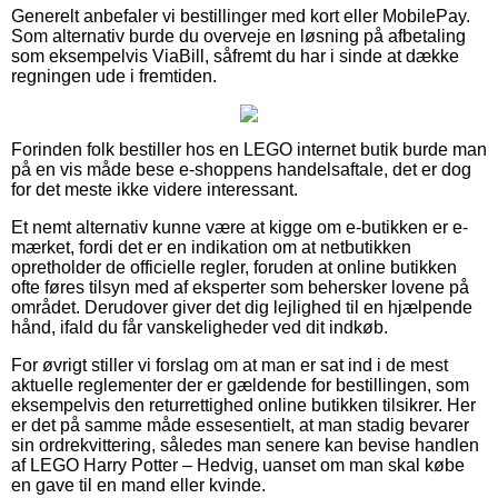
Generelt anbefaler vi bestillinger med kort eller MobilePay.
Som alternativ burde du overveje en løsning på afbetaling
som eksempelvis ViaBill, såfremt du har i sinde at dække
regningen ude i fremtiden.
Forinden folk bestiller hos en LEGO internet butik burde man
på en vis måde bese e-shoppens handelsaftale, det er dog
for det meste ikke videre interessant.
Et nemt alternativ kunne være at kigge om e-butikken er e-
mærket, fordi det er en indikation om at netbutikken
opretholder de officielle regler, foruden at online butikken
ofte føres tilsyn med af eksperter som behersker lovene på
området. Derudover giver det dig lejlighed til en hjælpende
hånd, ifald du får vanskeligheder ved dit indkøb.
For øvrigt stiller vi forslag om at man er sat ind i de mest
aktuelle reglementer der er gældende for bestillingen, som
eksempelvis den returrettighed online butikken tilsikrer. Her
er det på samme måde essesentielt, at man stadig bevarer
sin ordrekvittering, således man senere kan bevise handlen
af LEGO Harry Potter – Hedvig, uanset om man skal købe
en gave til en mand eller kvinde.