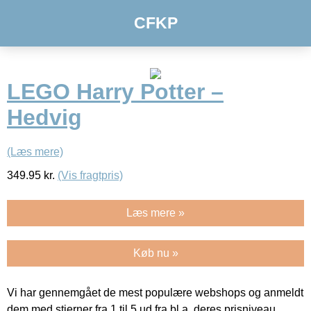
CFKP
LEGO Harry Potter –
Hedvig
(Læs mere)
349.95
kr.
(Vis fragtpris)
Læs mere »
Køb nu »
Vi har gennemgået de mest populære webshops og anmeldt
dem med stjerner fra 1 til 5 ud fra bl.a. deres prisniveau,