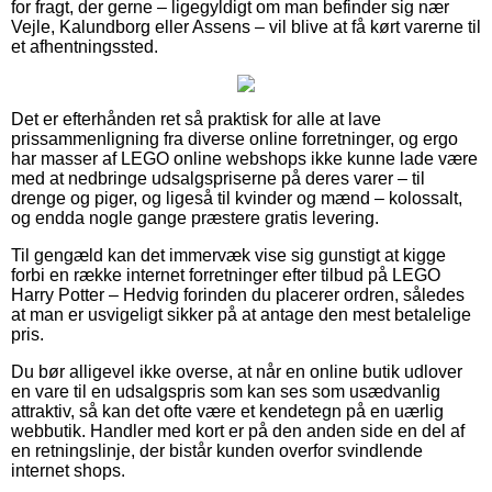
for fragt, der gerne – ligegyldigt om man befinder sig nær
Vejle, Kalundborg eller Assens – vil blive at få kørt varerne til
et afhentningssted.
Det er efterhånden ret så praktisk for alle at lave
prissammenligning fra diverse online forretninger, og ergo
har masser af LEGO online webshops ikke kunne lade være
med at nedbringe udsalgspriserne på deres varer – til
drenge og piger, og ligeså til kvinder og mænd – kolossalt,
og endda nogle gange præstere gratis levering.
Til gengæld kan det immervæk vise sig gunstigt at kigge
forbi en række internet forretninger efter tilbud på LEGO
Harry Potter – Hedvig forinden du placerer ordren, således
at man er usvigeligt sikker på at antage den mest betalelige
pris.
Du bør alligevel ikke overse, at når en online butik udlover
en vare til en udsalgspris som kan ses som usædvanlig
attraktiv, så kan det ofte være et kendetegn på en uærlig
webbutik. Handler med kort er på den anden side en del af
en retningslinje, der bistår kunden overfor svindlende
internet shops.