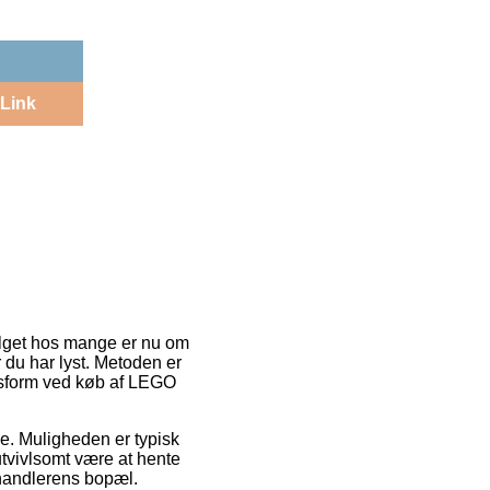
Link
alget hos mange er nu om
 du har lyst. Metoden er
ngsform ved køb af LEGO
de. Muligheden er typisk
utvivlsomt være at hente
rhandlerens bopæl.