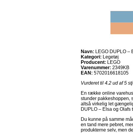
Navn:
LEGO DUPLO – Els
Kategori:
Legetøj
Producent:
LEGO
Varenummer:
2349KB
EAN:
5702016618105
Vurderet til
4.2
ud af 5 st
En række online varehus
stunder pakkeshoppen, så
altså virkelig let gænge
DUPLO – Elsa og Olafs t
Du kunne på samme måde pr
en tand mere pebret, men 
produkterne selv, men d