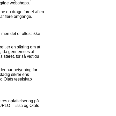
igtige webshops.
ne du drage fordel af en
n af flere omgange.
men det er oftest ikke
elt er en sikring om at
 og da gennemses af
isteret, for så vidt du
der har betydning for
stadig sikrer ens
og Olafs teselskab
eres opfattelser og på
 DUPLO – Elsa og Olafs