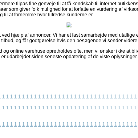
rmere tilpas fine genveje til at få kendskab til internet butikk
maer som giver folk mulighed for at forfatte en vurdering af vir
g til at fornemme hvor tilfredse kunderne er.
 ved hjælp af annoncer. Vi har et fast samarbejde med utallige e
 tilbud, og får godtgørelse hvis den besøgende vi sender videre r
d og online varehuse opretholdes ofte, men vi ønsker ikke at blive
 er udarbejdet siden seneste opdatering af de viste oplysninger.
1
1
1
1
1
1
1
1
1
1
1
1
1
1
1
1
1
1
1
1
1
1
1
1
1
1
1
1
1
1
1
1
1
1
1
1
1
1
1
1
1
1
1
1
1
1
1
1
1
1
1
1
1
1
1
1
1
1
1
1
1
1
1
1
1
1
1
1
1
1
1
1
1
1
1
1
1
1
1
1
1
1
1
1
1
1
1
1
1
1
1
1
1
1
1
1
1
1
1
1
1
1
1
1
1