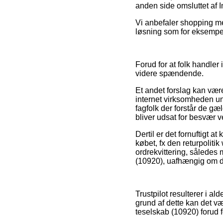
anden side omsluttet af
Vi anbefaler shopping me
løsning som for eksempel 
Forud for at folk handle
videre spændende.
Et andet forslag kan være
internet virksomheden un
fagfolk der forstår de gæl
bliver udsat for besvær ve
Dertil er det fornuftigt 
købet, fx den returpoliti
ordrekvittering, således
(10920), uafhængig om du
Trustpilot resulterer i a
grund af dette kan det væ
teselskab (10920) forud f