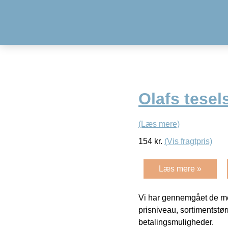
Olafs tesel
(Læs mere)
154
kr.
(Vis fragtpris)
Læs mere »
Vi har gennemgået de mes
prisniveau, sortimentstø
betalingsmuligheder.