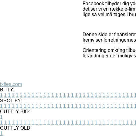
Facebook tilbyder dig yde
det ser vi en række e-fir
lige så vel må tages i bru
Denne side er finansieret
fremviser forretningernes
Orientering omkring tilbu
forandringer der muligvis
jxflea.com
BITLY:
1
1
1
1
1
1
1
1
1
1
1
1
1
1
1
1
1
1
1
1
1
1
1
1
1
1
1
1
1
1
1
1
1
1
SPOTIFY:
1
1
1
1
1
1
1
1
1
1
1
1
1
1
1
1
1
1
1
1
1
1
1
1
1
1
1
1
1
1
1
1
1
1
CUTTLY BIO:
1
1
1
1
1
1
1
1
1
1
1
1
1
1
1
1
1
1
1
1
1
1
1
1
1
1
1
1
1
1
1
1
1
1
1
CUTTLY OLD:
1