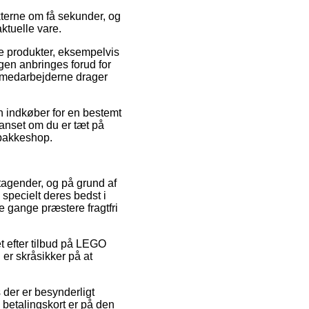
kterne om få sekunder, og
ktuelle vare.
de produkter, eksempelvis
gen anbringes forud for
r medarbejderne drager
 indkøber for en bestemt
uanset om du er tæt på
n pakkeshop.
retagender, og på grund af
 specielt deres bedst i
le gange præstere fragtfri
t efter tilbud på LEGO
er skråsikker på at
s der er besynderligt
 betalingskort er på den