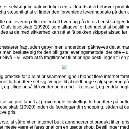
j er selvfølgelig ualmindeligt central forudsat vi behøver produ
lig væsentligt at vi finder den forventede leveringsdato på den a
løfte om levering efter en enkelt hverdag på deres bedst sælgen
fs teselskab (10920), som alligevel er betinget af at bestillin
ledes at de med sikkerhed kan nå at få pakken skippet afsted fø
præsterer fragt uden gebyr, men undertiden påkræves det at man
e man beslutte sig for den billigste leveringsmetode, der ofte – 
 Nivå – vil være at få fragtfirmaet til at bringe bestillingen til e
ig praktisk for alle at prissammenligne i blandt flere internet fo
rnet forhandlere set sig tvunget til at nedbringe salgspriserne på
rer, og tillige også til kvinder og mænd – kolossalt, og endda nog
 sig profitabelt at prøve nogle forskellige forhandlere på nette
selskab (10920) inden du færdiggør din shopping, sådan at du 
ive pris.
rse, at såfremt en internet butik annoncerer et produkt til en pri
det meste være et faresignal om en uægte shop. Bestillinger med