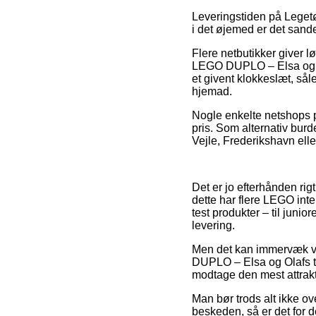
Leveringstiden på Legetø
i det øjemed er det sande
Flere netbutikker giver 
LEGO DUPLO – Elsa og Ola
et givent klokkeslæt, så
hjemad.
Nogle enkelte netshops 
pris. Som alternativ burd
Vejle, Frederikshavn eller
Det er jo efterhånden rigt
dette har flere LEGO inte
test produkter – til junio
levering.
Men det kan immervæk vise
DUPLO – Elsa og Olafs te
modtage den mest attrakt
Man bør trods alt ikke ove
beskeden, så er det for 