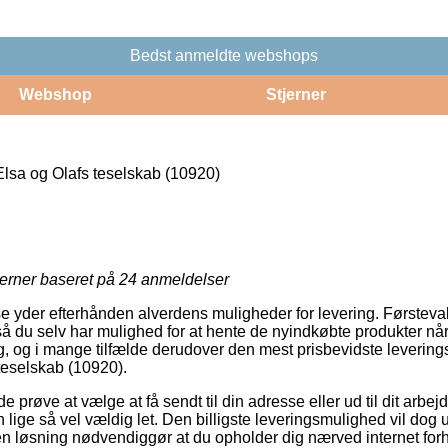
Bedst anmeldte webshops
Webshop
Stjerner
a og Olafs teselskab (10920)
jerner baseret på
24
anmeldelser
e yder efterhånden alverdens muligheder for levering. Førstev
 du selv har mulighed for at hente de nyindkøbte produkter når
lig, og i mange tilfælde derudover den mest prisbevidste leveri
eselskab (10920).
øve at vælge at få sendt til din adresse eller ud til dit arbej
lige så vel vældig let. Den billigste leveringsmulighed vil dog 
en løsning nødvendiggør at du opholder dig nærved internet fo