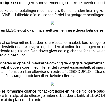
 Indsigelsesordningen, som skærmer dig som køber overfor uopr
d kort eller betalinger med mobilen. Som en anden løsning kun
ViaBill, i tilfælde af at du ser en fordel i at godtgøre betalinge
r i en LEGO e-butik kan man reelt gennemlæse deres betingelser, 
 at se hvorvidt netbutikken er støttet af e-mærket, fordi det gener
derstøtter dansk lovgivning, foruden at online forretningen nu
dende regulativer. Derudover giver det dig chance for at blive ass
d din bestilling.
at køberen er oppe på mærkerne omkring de vigtigste reglementer 
k webshoppen kører med. Her er det i øvrigt essesentielt, at man 
 man i fremtiden kan eftervise sin ordre af LEGO DUPLO – Elsa 
 efterspørger produkter til en kvinde eller mand.
ldeles fornemme chancer for at kortlægge en hel del tidligere brug
re til hjælp, at du eftersøger internet butikkens kritik af LEGO
or at du placerer din ordre.