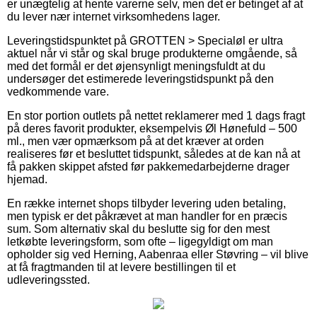
er unægtelig at hente varerne selv, men det er betinget af at
du lever nær internet virksomhedens lager.
Leveringstidspunktet på GROTTEN > Specialøl er ultra
aktuel når vi står og skal bruge produkterne omgående, så
med det formål er det øjensynligt meningsfuldt at du
undersøger det estimerede leveringstidspunkt på den
vedkommende vare.
En stor portion outlets på nettet reklamerer med 1 dags fragt
på deres favorit produkter, eksempelvis Øl Hønefuld – 500
ml., men vær opmærksom på at det kræver at orden
realiseres før et besluttet tidspunkt, således at de kan nå at
få pakken skippet afsted før pakkemedarbejderne drager
hjemad.
En række internet shops tilbyder levering uden betaling,
men typisk er det påkrævet at man handler for en præcis
sum. Som alternativ skal du beslutte sig for den mest
letkøbte leveringsform, som ofte – ligegyldigt om man
opholder sig ved Herning, Aabenraa eller Støvring – vil blive
at få fragtmanden til at levere bestillingen til et
udleveringssted.