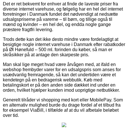
Det er ret bekvemt for enhver at finde de laveste priser fra
diverse internet varehuse, og følgelig har en hel del internet
forretninger i Danmark fundet det nødvendigt at nedsætte
udsalgspriserne på varerne – til børn, og tillige også til
mænd og kvinder – en hel del, og endda nogle gange
præstere fragtfri levering.
Trods dette kan det ikke desto mindre være fordelagtigt at
besigtige nogle internet varehuse i Danmark efter rabatkoder
på Øl Hønefuld – 500 ml. forinden du køber, så man er
skråsikker på at antage den skarpeste pris.
Man skal lige meget hvad være årvågen med, at ifald en
webshop frembyder varer for en udsalgspris som anses for
usædvanlig fremragende, så kan det undertiden være et
kendetegn på en bedragerisk webbutik. Køb med
betalingskort er på den anden side dækket ind under en
orden, hvilket hjælper kunden imod uoprigtige netbutikker.
Generelt tilråder vi shopping med kort eller MobilePay. Som
en alternativ mulighed burde du drage fordel af et tilbud fra
for eksempel ViaBill, i tilfælde af at du vil afbetale beløbet
over tid.