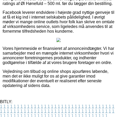
ratings af Øl Hønefuld – 500 ml. før du lægger din bestilling.
Facebook leverer endvidere i højeste grad nyttige genveje til
at få et kig ind i internet selskabets pålidelighed. I øvrigt
møder vi mange online outlets hvor folk kan skrive en omtale
af virksomhedens service, som ligeledes må anvendes til at
fornemme tilfredsheden hos kunderne.
Vores hjemmeside er finansieret af annonceindtægter. Vi har
samarbejder med en mængde internet virksomheder hvori vi
annoncerer forretningernes produkter, og indhenter
godtgørelse i tilfælde af at vores brugere foretager en ordre.
Vejledning om tilbud og online shops ajourføres løbende,
men det er ikke muligt for os at give garantier imod
modifikationer der eventuelt er realiseret efter seneste
opdatering af sidens data.
BITLY:
1
1
1
1
1
1
1
1
1
1
1
1
1
1
1
1
1
1
1
1
1
1
1
1
1
1
1
1
1
1
1
1
1
1
1
1
1
1
1
1
1
1
1
1
1
1
1
1
1
1
1
1
1
1
1
1
1
1
1
1
1
1
1
1
1
1
1
1
1
1
1
1
1
1
1
1
1
1
1
1
1
1
1
1
1
1
1
1
1
1
1
1
1
1
1
1
1
1
1
1