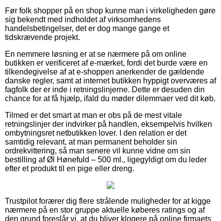
Før folk shopper på en shop kunne man i virkeligheden gøre
sig bekendt med indholdet af virksomhedens
handelsbetingelser, det er dog mange gange et
tidskrævende projekt.
En nemmere løsning er at se nærmere på om online
butikken er verificeret af e-mærket, fordi det burde være en
tilkendegivelse af at e-shoppen anerkender de gældende
danske regler, samt at internet butikken hyppigt overværes af
fagfolk der er inde i retningslinjerne. Dette er desuden din
chance for at få hjælp, ifald du møder dilemmaer ved dit køb.
Tilmed er det smart at man er obs på de mest vitale
retningslinjer der indvirker på handlen, eksempelvis hvilken
ombytningsret netbutikken lover. I den relation er det
samtidig relevant, at man permanent beholder sin
ordrekvittering, så man senere vil kunne vidne om sin
bestilling af Øl Hønefuld – 500 ml., ligegyldigt om du leder
efter et produkt til en pige eller dreng.
Trustpilot forærer dig flere strålende muligheder for at kigge
nærmere på en stor gruppe aktuelle køberes ratings og af
den grund foreslår vi, at du bliver klogere på online firmaets