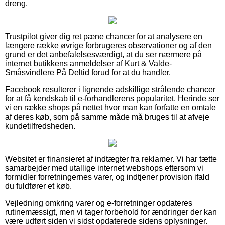
dreng.
Trustpilot giver dig ret pæne chancer for at analysere en
længere række øvrige forbrugeres observationer og af den
grund er det anbefalelsesværdigt, at du ser nærmere på
internet butikkens anmeldelser af Kurt & Valde-
Småsvindlere På Deltid forud for at du handler.
Facebook resulterer i lignende adskillige strålende chancer
for at få kendskab til e-forhandlerens popularitet. Herinde ser
vi en række shops på nettet hvor man kan forfatte en omtale
af deres køb, som på samme måde må bruges til at afveje
kundetilfredsheden.
Websitet er finansieret af indtægter fra reklamer. Vi har tætte
samarbejder med utallige internet webshops eftersom vi
formidler forretningernes varer, og indtjener provision ifald
du fuldfører et køb.
Vejledning omkring varer og e-forretninger opdateres
rutinemæssigt, men vi tager forbehold for ændringer der kan
være udført siden vi sidst opdaterede sidens oplysninger.