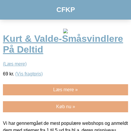
CFKP
Kurt & Valde-Småsvindlere
På Deltid
(Læs mere)
69
kr.
(Vis fragtpris)
Læs mere »
Køb nu »
Vi har gennemgået de mest populære webshops og anmeldt
dem med stjerner fra 1 til 5 ud fra bl.a. deres prisniveau,