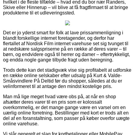
hvilket i de fleste tilfælde – hvad end du bor nær Randers,
Skive eller Hinnerup – vil blive at få fragtfirmaet til at bringe
produkterne til et udleveringssted.
Det er jo yderst smart for folk at lave prissammenligning i
blandt forskellige internet foretagender, og derfor har
flertallet af Nordisk Film internet varehuse set sig tvunget til
at nedskære salgspriserne på en række af deres varer – til
børn, og endvidere også til herrer og damer – eftertrykkeligt,
og endda nogle gange tilbyde fragt uden beregning.
Trods dette kan det stadigvæk vise sig profitabelt at udforske
en række online selskaber efter udsalg på Kurt & Valde-
Småsvindlere På Deltid før du shopper, således at du er
velinformeret til at antage den mindst kostelige pris.
Man må lige meget hvad være obs på, at når en shop
afsætter deres varer til en pris som er kolossalt
overkommelig, er det mange gange være en varsel om en
uærlig online forretning. Bestillinger med kort er trods alt en
del af en foranstaltning, som passer på køber overfor uægte
online varehuse.
Vi slår generelt et slag for kortbetalinger eller MobilePay.