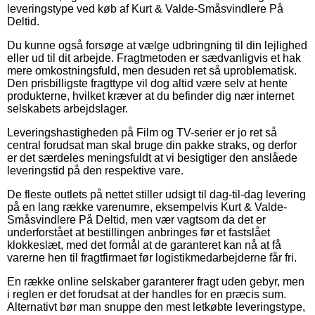
leveringstype ved køb af Kurt & Valde-Småsvindlere På
Deltid.
Du kunne også forsøge at vælge udbringning til din lejlighed
eller ud til dit arbejde. Fragtmetoden er sædvanligvis et hak
mere omkostningsfuld, men desuden ret så uproblematisk.
Den prisbilligste fragttype vil dog altid være selv at hente
produkterne, hvilket kræver at du befinder dig nær internet
selskabets arbejdslager.
Leveringshastigheden på Film og TV-serier er jo ret så
central forudsat man skal bruge din pakke straks, og derfor
er det særdeles meningsfuldt at vi besigtiger den anslåede
leveringstid på den respektive vare.
De fleste outlets på nettet stiller udsigt til dag-til-dag levering
på en lang række varenumre, eksempelvis Kurt & Valde-
Småsvindlere På Deltid, men vær vagtsom da det er
underforstået at bestillingen anbringes før et fastslået
klokkeslæt, med det formål at de garanteret kan nå at få
varerne hen til fragtfirmaet før logistikmedarbejderne får fri.
En række online selskaber garanterer fragt uden gebyr, men
i reglen er det forudsat at der handles for en præcis sum.
Alternativt bør man snuppe den mest letkøbte leveringstype,