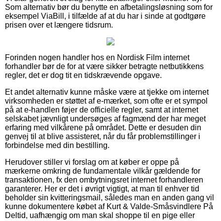
Som alternativ bør du benytte en afbetalingsløsning som for
eksempel ViaBill, i tilfælde af at du har i sinde at godtgøre
prisen over et længere tidsrum.
Forinden nogen handler hos en Nordisk Film internet
forhandler bør de for at være sikker betragte netbutikkens
regler, det er dog tit en tidskrævende opgave.
Et andet alternativ kunne måske være at tjekke om internet
virksomheden er støttet af e-mærket, som ofte er et sympol
på at e-handlen føjer de officielle regler, samt at internet
selskabet jævnligt undersøges af fagmænd der har meget
erfaring med vilkårene på området. Dette er desuden din
genvej til at blive assisteret, når du får problemstillinger i
forbindelse med din bestilling.
Herudover stiller vi forslag om at køber er oppe på
mærkerne omkring de fundamentale vilkår gældende for
transaktionen, fx den ombytningsret internet forhandleren
garanterer. Her er det i øvrigt vigtigt, at man til enhver tid
beholder sin kvitteringsmail, således man en anden gang vil
kunne dokumentere købet af Kurt & Valde-Småsvindlere På
Deltid, uafhængig om man skal shoppe til en pige eller