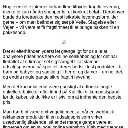
Nogle enkelte internet forhandlere tilbyder fragtfri levering,
men ofte kun når du shopper for et konkret beløb. Derudover
burde du foretrække den mest letkøbte leveringsform, der
gerne – om man befinder sig tæt på Vejle, Slagelse eller
Vejen – vil være at få fragtfirmaet til at bringe pakken til en
pakkeshop.
Det er efterhånden yderst let gængeligt for os alle at
analysere priser hos flere online selskaber, og for det har
flertallet af e-firmaer set sig tvunget til at stampe
udsalgspriserne på specielt deres bedst i test produkter – til
børn og babyer, og samtidig til herrer og damer – en hel del,
og endda nogle gange sikre fragtfri levering.
Men det kan imidlertid være gunstigt at udforske nogle
enkelte e-butikker efter tilbud på Kulfilter til kompostspand
før du køber, så du ikke er i tvivl om at indhente den bedste
pris.
Man bør blot være omhyggelig med, at når en webbutik
reklamerer produkter til en udsalgspris som virker
usædvanlig tiltalende, så er det mange gange være et
fingerpeg om en svindel online webshop. Køb med gængse