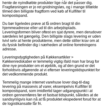
hente de nyindkøbte produkter lige når det passer dig.
Fragtløsningen er jo ret gnidningsløs, og i mange tilfælde
tilmed den billigste fragtform ved køb af Kulfilter til
kompostspand.
Du bør ligeledes prøve at få ordren bragt til din
hjemmeadresse eller ud til din arbejdsplads.
Leveringsformen bliver oftest en sjat dyrere, men derudover
særdeles let gængelig. Den billigste slags levering er uden
tvivl selv at hente produkterne, men dette stiller krav om at
du fysisk befinder dig i nærheden af online forretningens
adresse.
Leveringsdygtigheden på Køkkenartikler >
Køkkenredskaber er temmelig vigtig ifald man har brug for
dine nye produkter om et øjeblik, og af den grund er det
forholdsvis afgørende at vi efterser leveringstidspunktet for
det vedkommende produkt.
Temmelig mange internet varehuse lover dag-til-dag
levering på massevis af varer, eksempelvis Kulfilter til
kompostspand, som imidlertid tager udgangspunkt i at
ordren gennemføres før et fastsat tidspunkt, således at de
sandsynligvis kan nå at få produktet ekspederet forud for at
de logistikansatte får fri.