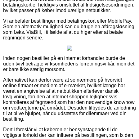
betalingskort er heldigvis omsluttet af Indsigelsesordningen,
hvilket passer på køber imod uærlige netbutikker.
Vi anbefaler bestillinger med betalingskort eller MobilePay.
Som en alternativ mulighed kan du bruge en afdragsløsning
som f.eks. ViaBill, i tilfælde af at du higer efter at betale
regningen senere.
Inden nogen bestiller på en internet forhandler burde de
uden tvivl betragte virksomhedens forretningsvilkår, men det
er bare ikke særlig morsomt.
Alternativet kan derfor være at se nærmere på hvorvidt
online firmaet er medlem af e-mærket, hvilket længe har
været en angivelse af at netbutikken efterlever dansk
lovgivning, foruden at internet shoppen lejlighedsvis
kontrolleres af fagmænd som har den nødvendige knowhow
om vedtægterne på området. Desuden tilbydes du anledning
til at blive hjulpet, når du udsættes for dilemmaer ved din
bestilling.
Dertil foreslår vi at køberen er hensynstagende til de
vigtigste forhold der kan influere på bestillingen, som fx den