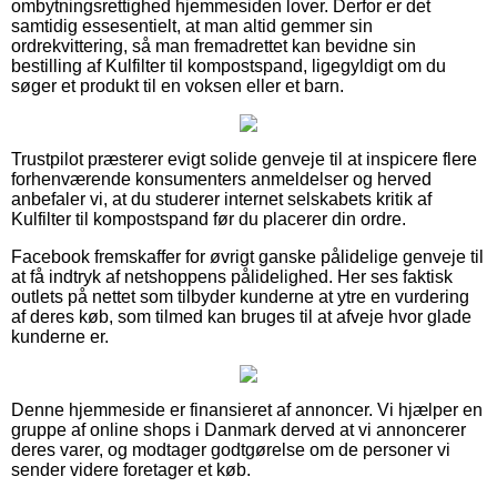
ombytningsrettighed hjemmesiden lover. Derfor er det
samtidig essesentielt, at man altid gemmer sin
ordrekvittering, så man fremadrettet kan bevidne sin
bestilling af Kulfilter til kompostspand, ligegyldigt om du
søger et produkt til en voksen eller et barn.
Trustpilot præsterer evigt solide genveje til at inspicere flere
forhenværende konsumenters anmeldelser og herved
anbefaler vi, at du studerer internet selskabets kritik af
Kulfilter til kompostspand før du placerer din ordre.
Facebook fremskaffer for øvrigt ganske pålidelige genveje til
at få indtryk af netshoppens pålidelighed. Her ses faktisk
outlets på nettet som tilbyder kunderne at ytre en vurdering
af deres køb, som tilmed kan bruges til at afveje hvor glade
kunderne er.
Denne hjemmeside er finansieret af annoncer. Vi hjælper en
gruppe af online shops i Danmark derved at vi annoncerer
deres varer, og modtager godtgørelse om de personer vi
sender videre foretager et køb.