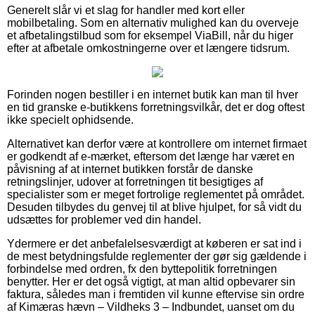
Generelt slår vi et slag for handler med kort eller
mobilbetaling. Som en alternativ mulighed kan du overveje
et afbetalingstilbud som for eksempel ViaBill, når du higer
efter at afbetale omkostningerne over et længere tidsrum.
Forinden nogen bestiller i en internet butik kan man til hver
en tid granske e-butikkens forretningsvilkår, det er dog oftest
ikke specielt ophidsende.
Alternativet kan derfor være at kontrollere om internet firmaet
er godkendt af e-mærket, eftersom det længe har været en
påvisning af at internet butikken forstår de danske
retningslinjer, udover at forretningen tit besigtiges af
specialister som er meget fortrolige reglementet på området.
Desuden tilbydes du genvej til at blive hjulpet, for så vidt du
udsættes for problemer ved din handel.
Ydermere er det anbefalelsesværdigt at køberen er sat ind i
de mest betydningsfulde reglementer der gør sig gældende i
forbindelse med ordren, fx den byttepolitik forretningen
benytter. Her er det også vigtigt, at man altid opbevarer sin
faktura, således man i fremtiden vil kunne eftervise sin ordre
af Kimæras hævn – Vildheks 3 – Indbundet, uanset om du