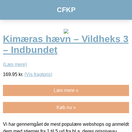
CFKP
Kimæras hævn – Vildheks 3
– Indbundet
(Læs mere)
169.95
kr.
(Vis fragtpris)
Læs mere »
Køb nu »
Vi har gennemgået de mest populære webshops og anmeldt
dem med stjerner fra 1 til 5 ud fra bl.a. deres prisniveau,