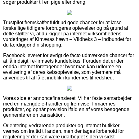
søger produkter til en pige eller dreng.
Trustpilot fremskaffer fuldt ud gode chancer for at læse
forskellige tidligere forbrugeres oplevelser og på grund af
dette støtter vi, at du kigger på internet virksomhedens
vurderinger af Kimæras hævn – Vildheks 3 – Indbundet før
du færdiggør din shopping.
Facebook leverer for øvrigt de facto udmærkede chancer for
at få indsigt i e-firmaets kundefokus. Foruden det er der
endda internet foretagender hvor man kan udforme en
evaluering af deres købsoplevelse, som ydermere må
anvendes til at få et indblik i kundernes tilfredshed.
Vores side er annoncefinansieret. Vi har faste samarbejder
med en mængde e-handler og fremviser firmaernes
produkter, og opnår provision ifald en af vores besøgende
gennemfører en transaktion.
Orientering vedrørende produkter og internet butikker
værnes om fra tid til anden, men der tages forbehold for
reguleringer der kan være udarbejdet siden vi sidst