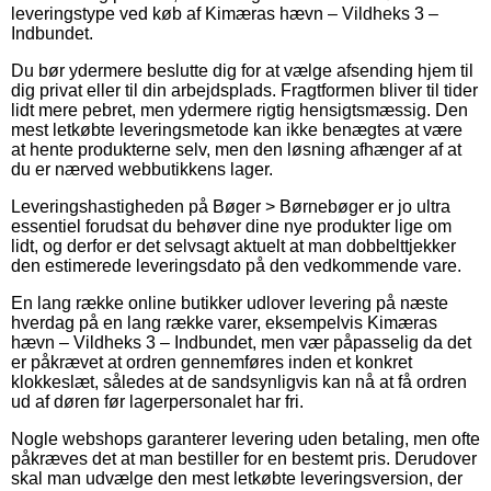
leveringstype ved køb af Kimæras hævn – Vildheks 3 –
Indbundet.
Du bør ydermere beslutte dig for at vælge afsending hjem til
dig privat eller til din arbejdsplads. Fragtformen bliver til tider
lidt mere pebret, men ydermere rigtig hensigtsmæssig. Den
mest letkøbte leveringsmetode kan ikke benægtes at være
at hente produkterne selv, men den løsning afhænger af at
du er nærved webbutikkens lager.
Leveringshastigheden på Bøger > Børnebøger er jo ultra
essentiel forudsat du behøver dine nye produkter lige om
lidt, og derfor er det selvsagt aktuelt at man dobbelttjekker
den estimerede leveringsdato på den vedkommende vare.
En lang række online butikker udlover levering på næste
hverdag på en lang række varer, eksempelvis Kimæras
hævn – Vildheks 3 – Indbundet, men vær påpasselig da det
er påkrævet at ordren gennemføres inden et konkret
klokkeslæt, således at de sandsynligvis kan nå at få ordren
ud af døren før lagerpersonalet har fri.
Nogle webshops garanterer levering uden betaling, men ofte
påkræves det at man bestiller for en bestemt pris. Derudover
skal man udvælge den mest letkøbte leveringsversion, der