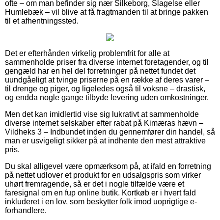
ofte – om man befinder sig nær Silkeborg, Slagelse eller
Humlebæk – vil blive at få fragtmanden til at bringe pakken
til et afhentningssted.
Det er efterhånden virkelig problemfrit for alle at
sammenholde priser fra diverse internet foretagender, og til
gengæld har en hel del forretninger på nettet fundet det
uundgåeligt at tvinge priserne på en række af deres varer –
til drenge og piger, og ligeledes også til voksne – drastisk,
og endda nogle gange tilbyde levering uden omkostninger.
Men det kan imidlertid vise sig lukrativt at sammenholde
diverse internet selskaber efter rabat på Kimæras hævn –
Vildheks 3 – Indbundet inden du gennemfører din handel, så
man er usvigeligt sikker på at indhente den mest attraktive
pris.
Du skal alligevel være opmærksom på, at ifald en forretning
på nettet udlover et produkt for en udsalgspris som virker
uhørt fremragende, så er det i nogle tilfælde være et
faresignal om en fup online butik. Kortkøb er i hvert fald
inkluderet i en lov, som beskytter folk imod uoprigtige e-
forhandlere.