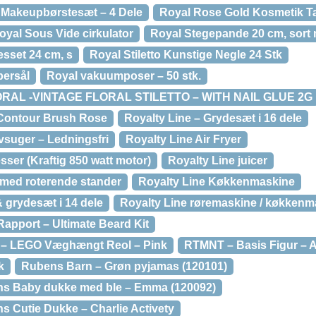
 Makeupbørstesæt – 4 Dele
Royal Rose Gold Kosmetik T
oyal Sous Vide cirkulator
Royal Stegepande 20 cm, sort 
sset 24 cm, s
Royal Stiletto Kunstige Negle 24 Stk
bersål
Royal vakuumposer – 50 stk.
RAL -VINTAGE FLORAL STILETTO – WITH NAIL GLUE 2G
Contour Brush Rose
Royalty Line – Grydesæt i 16 dele
øvsuger – Ledningsfri
Royalty Line Air Fryer
sser (Kraftig 850 watt motor)
Royalty Line juicer
 med roterende stander
Royalty Line Køkkenmaskine
 grydesæt i 14 dele
Royalty Line røremaskine / køkken
Rapport – Ultimate Beard Kit
– LEGO Væghængt Reol – Pink
RTMNT – Basis Figur – Ap
k
Rubens Barn – Grøn pyjamas (120101)
s Baby dukke med ble – Emma (120092)
 Cutie Dukke – Charlie Activety