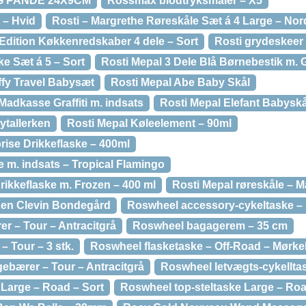
G PANDE 24X9CM
Rossmax blodtryksmåler – X5
 – Hvid
Rosti – Margrethe Røreskåle Sæt á 4 Large – Nor
 Edition Køkkenredskaber 4 dele – Sort
Rosti grydeskeer
e Sæt á 5 – Sort
Rosti Mepal 3 Dele Blå Børnebestik m. 
ffy Travel Babysæt
Rosti Mepal Abe Baby Skål
adkasse Graffiti m. indsats
Rosti Mepal Elefant Babyskå
ytallerken
Rosti Mepal Køleelement – 90ml
rise Drikkeflaske – 400ml
 m. indsats – Tropical Flamingo
rikkeflaske m. Frozen – 400 ml
Rosti Mepal røreskåle – M
gen Clevin Bondegård
Roswheel accessory-cykeltaske – 
 – Tour – Antracitgrå
Roswheel bagagerem – 35 cm
 Tour – 3 stk.
Roswheel flasketaske – Off-Road – Mørke
ebærer – Tour – Antracitgrå
Roswheel letvægts-cykellta
Large – Road – Sort
Roswheel top-steltaske Large – Ro