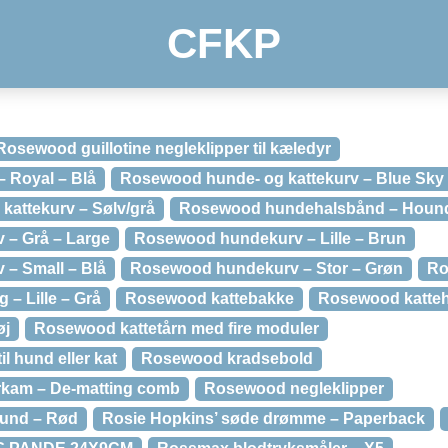
CFKP
Rosewood guillotine negleklipper til kæledyr
 Royal – Blå
Rosewood hunde- og kattekurv – Blue Sky S
attekurv – Sølv/grå
Rosewood hundehalsbånd – Houn
– Grå – Large
Rosewood hundekurv – Lille – Brun
– Small – Blå
Rosewood hundekurv – Stor – Grøn
Ro
– Lille – Grå
Rosewood kattebakke
Rosewood katteh
øj
Rosewood kattetårn med fire moduler
 hund eller kat
Rosewood kradsebold
kam – De-matting comb
Rosewood negleklipper
hund – Rød
Rosie Hopkins’ søde drømme – Paperback