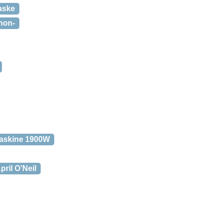
aske
non-
maskine 1900W
ril O’Neil