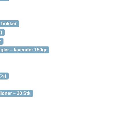
 brikker
)
y
gler – lavender 150gr
Cs)
loner – 20 Stk