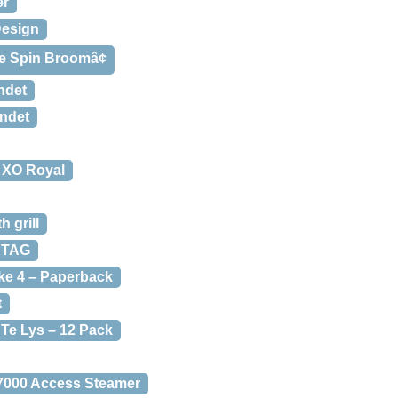
er
Design
ne Spin Broomâ¢
ndet
undet
 XO Royal
 grill
DTAG
ke 4 – Paperback
t
 Te Lys – 12 Pack
000 Access Steamer