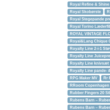
Royal Refine & Shine
Royal Skobørste
R
Royal Stegepande pre
Royal Torino Læderfi
ROYAL VINTAGE FLO
Royal&Lang Chique 
Royalty Line 2-i-1 St
Royalty Line Juicepre
Royalty Line knivsæt
Royalty Line pande- &
RPG Maker MV
Rr 
RRoom Copenhagen 
Rubber Fingers 20 St
Rubens Barn – Ruben
Rubens Barn – Rubens