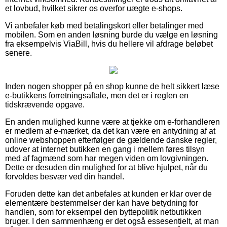
et lovbud, hvilket sikrer os overfor uægte e-shops.
Vi anbefaler køb med betalingskort eller betalinger med
mobilen. Som en anden løsning burde du vælge en løsning
fra eksempelvis ViaBill, hvis du hellere vil afdrage beløbet
senere.
Inden nogen shopper på en shop kunne de helt sikkert læse
e-butikkens forretningsaftale, men det er i reglen en
tidskrævende opgave.
En anden mulighed kunne være at tjekke om e-forhandleren
er medlem af e-mærket, da det kan være en antydning af at
online webshoppen efterfølger de gældende danske regler,
udover at internet butikken en gang i mellem føres tilsyn
med af fagmænd som har megen viden om lovgivningen.
Dette er desuden din mulighed for at blive hjulpet, når du
forvoldes besvær ved din handel.
Foruden dette kan det anbefales at kunden er klar over de
elementære bestemmelser der kan have betydning for
handlen, som for eksempel den byttepolitik netbutikken
bruger. I den sammenhæng er det også essesentielt, at man