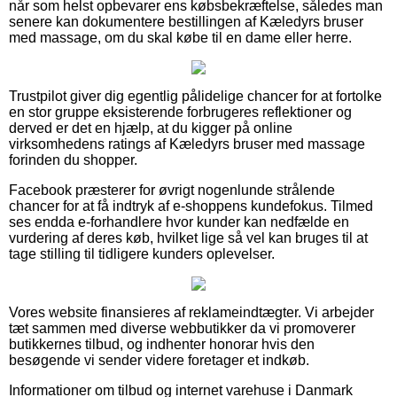
når som helst opbevarer ens købsbekræftelse, således man
senere kan dokumentere bestillingen af Kæledyrs bruser
med massage, om du skal købe til en dame eller herre.
Trustpilot giver dig egentlig pålidelige chancer for at fortolke
en stor gruppe eksisterende forbrugeres reflektioner og
derved er det en hjælp, at du kigger på online
virksomhedens ratings af Kæledyrs bruser med massage
forinden du shopper.
Facebook præsterer for øvrigt nogenlunde strålende
chancer for at få indtryk af e-shoppens kundefokus. Tilmed
ses endda e-forhandlere hvor kunder kan nedfælde en
vurdering af deres køb, hvilket lige så vel kan bruges til at
tage stilling til tidligere kunders oplevelser.
Vores website finansieres af reklameindtægter. Vi arbejder
tæt sammen med diverse webbutikker da vi promoverer
butikkernes tilbud, og indhenter honorar hvis den
besøgende vi sender videre foretager et indkøb.
Informationer om tilbud og internet varehuse i Danmark