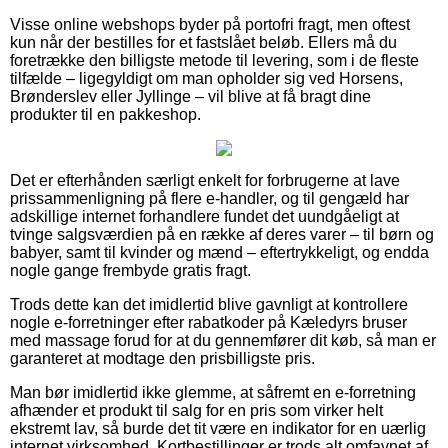
Visse online webshops byder på portofri fragt, men oftest
kun når der bestilles for et fastslået beløb. Ellers må du
foretrække den billigste metode til levering, som i de fleste
tilfælde – ligegyldigt om man opholder sig ved Horsens,
Brønderslev eller Jyllinge – vil blive at få bragt dine
produkter til en pakkeshop.
Det er efterhånden særligt enkelt for forbrugerne at lave
prissammenligning på flere e-handler, og til gengæld har
adskillige internet forhandlere fundet det uundgåeligt at
tvinge salgsværdien på en række af deres varer – til børn og
babyer, samt til kvinder og mænd – eftertrykkeligt, og endda
nogle gange frembyde gratis fragt.
Trods dette kan det imidlertid blive gavnligt at kontrollere
nogle e-forretninger efter rabatkoder på Kæledyrs bruser
med massage forud for at du gennemfører dit køb, så man er
garanteret at modtage den prisbilligste pris.
Man bør imidlertid ikke glemme, at såfremt en e-forretning
afhænder et produkt til salg for en pris som virker helt
ekstremt lav, så burde det tit være en indikator for en uærlig
internet virksomhed. Kortbestillinger er trods alt omfavnet af