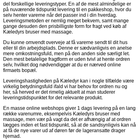
del forskellige leveringstyper. En af de mest almindelige er
på nuværende tidspunkt levering til en pakkeshop, hvor du
selv henter varerne når det passer ind i din hverdag.
Leveringsmetoden er nemlig meget bekvem, samt mange
gange desuden den prisbilligste form for fragt ved køb af
Kæledyrs bruser med massage.
Du kunne omvendt overveje at få varerne sendt til dit hus
eller til din arbejdsplads. Denne er sædvanligvis en anelse
mere omkostningsfuld, men på den anden side særligt let.
Den mest betalelige fragtform er uden tvivl at hente ordren
selv, hvilket dog nødvendiggør at du er nærved online
firmaets bopæl.
Leveringshastigheden på Kæledyr kan i nogle tilfælde være
virkelig betydningsfuld ifald vi har behov for ordren nu og
her, så herved er det rimelig aktuelt at man studerer
leveringstidspunktet for det relevante produkt.
En masse online webshops giver 1 dags levering på en lang
række varenumre, eksempelvis Kæledyrs bruser med
massage, men vær på vagt da det er afhængig af at ordren
lægges inden et fast tidspunkt, så at de sandsynligvis kan nå
at få de nye varer ud af døren før de lageransatte drager
hjemad.