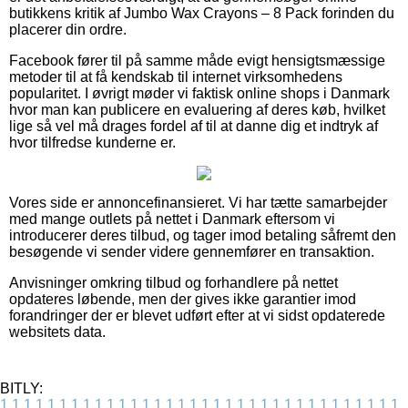
butikkens kritik af Jumbo Wax Crayons – 8 Pack forinden du
placerer din ordre.
Facebook fører til på samme måde evigt hensigtsmæssige
metoder til at få kendskab til internet virksomhedens
popularitet. I øvrigt møder vi faktisk online shops i Danmark
hvor man kan publicere en evaluering af deres køb, hvilket
lige så vel må drages fordel af til at danne dig et indtryk af
hvor tilfredse kunderne er.
Vores side er annoncefinansieret. Vi har tætte samarbejder
med mange outlets på nettet i Danmark eftersom vi
introducerer deres tilbud, og tager imod betaling såfremt den
besøgende vi sender videre gennemfører en transaktion.
Anvisninger omkring tilbud og forhandlere på nettet
opdateres løbende, men der gives ikke garantier imod
forandringer der er blevet udført efter at vi sidst opdaterede
websitets data.
BITLY:
1
1
1
1
1
1
1
1
1
1
1
1
1
1
1
1
1
1
1
1
1
1
1
1
1
1
1
1
1
1
1
1
1
1