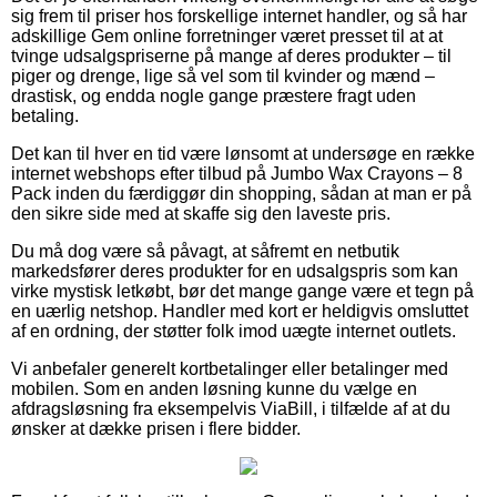
sig frem til priser hos forskellige internet handler, og så har
adskillige Gem online forretninger været presset til at at
tvinge udsalgspriserne på mange af deres produkter – til
piger og drenge, lige så vel som til kvinder og mænd –
drastisk, og endda nogle gange præstere fragt uden
betaling.
Det kan til hver en tid være lønsomt at undersøge en række
internet webshops efter tilbud på Jumbo Wax Crayons – 8
Pack inden du færdiggør din shopping, sådan at man er på
den sikre side med at skaffe sig den laveste pris.
Du må dog være så påvagt, at såfremt en netbutik
markedsfører deres produkter for en udsalgspris som kan
virke mystisk letkøbt, bør det mange gange være et tegn på
en uærlig netshop. Handler med kort er heldigvis omsluttet
af en ordning, der støtter folk imod uægte internet outlets.
Vi anbefaler generelt kortbetalinger eller betalinger med
mobilen. Som en anden løsning kunne du vælge en
afdragsløsning fra eksempelvis ViaBill, i tilfælde af at du
ønsker at dække prisen i flere bidder.