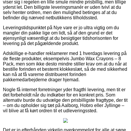
viser sig i regelen en lille smule mindre prisbillig, men tillige
yderst let. Den billigste leveringsmanér er uden tvivl at du
selv henter ordren, men den mulighed betinges af at du
befinder dig nærved netbutikkens tilholdssted.
Leveringstidspunktet på Nye vare er jo ultra vigtig om du
mangler din pakke lige om lidt, så af den grund er det
øjensynligt væsentligt at du besigtiger tidshorisonten for
levering på det pågældende produkt.
Adskillige e-handler reklamerer med 1 hverdags levering på
de fleste produkter, eksempelvis Jumbo Wax Crayons – 8
Pack, men som ikke desto mindre stiller krav om at du når at
bestille forinden et bestemt klokkeslæt, så de med sikkerhed
kan nå at få varerne distribueret forinden
pakkemedarbejderne drager hjemad.
Nogle få internet forretninger yder fragtfri levering, men tit er
det forbeholdt når du indkøber for en konkret pris. Som
alternativ burde du udvælge den prisbilligste fragttype, der tit
– om du opholder sig tæt på Aalborg, Hobro eller Jyllinge –
vil blive at få kørt ordren til et udleveringssted.
Det er jo efterhånden virkelig overkommeligt for alle at søge