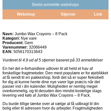
Bedst anmeldte webshops
Webshop
Stjerner
Link
Navn:
Jumbo Wax Crayons – 8 Pack
Kategori:
Nye vare
Producent:
Gem
Varenummer:
32066449
EAN:
5056170313643
Vurderet til
4.9
ud af 5 stjerner baseret på
33
anmeldelser
En hel del e-forhandlere udlover til alt held et hav af
forskellige fragtmetoder. Den mest populære er for øjeblikket
at få sendt til en pakkeshop, fordi det så er super fleksibelt
for dig at kunne hente dine nye varer lige præcis når det
passer ind i din kalender. Muligheden er nemlig meget
overkommelig, og tit desuden den mindst kostelige slags
levering ved køb af Jumbo Wax Crayons – 8 Pack.
Du burde tillige tænke over at vælge at få udbragt til din
bolig eller til adressen hvor du arbejder. Fragtmuligheden