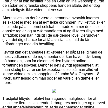
Forud for at folk bestiller hos en Gem online webshop burde
de sådan set granske shoppens handelsaftale, det er dog
almindeligvis ikke videre interessant.
Alternativet kan derfor være at bemærke hvorvidt internet
selskabet er medlem af e-mærke ordningen, hvilket typisk er
et billede på at internet selskabet imødekommer de officielle
danske regler, og at e-forhandleren af og til føres tilsyn med
af fagfolk som har indsigt i de gældende love. Derudover
giver det dig chance for at få assistance, ifald du får
udfordringer med din bestilling.
I øvrigt kan det anbefales at køberen er påpasselig med de
mest vedkommende reglementer der kan have indvirkning
på handlen, som for eksempel den bytteret online
forretningen tilbyder. Derfor er det i øvrigt essesentielt, at
man stadig bevarer sin købsbekræftelse, så man altid vil
kunne vidne om sin shopping af Jumbo Wax Crayons – 8
Pack, uafhængig om man søger en vare til en dame eller
herre.
Trustpilot tilbyder relativt fremragende muligheder for at
inspicere flere eksisterende forbrugeres meninger og derved
er det anbefalelsesværdigt, at du gennemsøger online