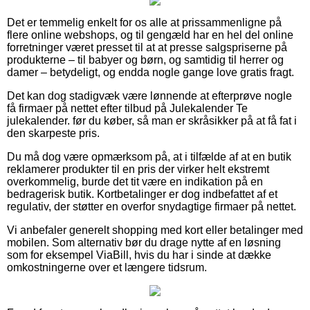
Det er temmelig enkelt for os alle at prissammenligne på
flere online webshops, og til gengæld har en hel del online
forretninger været presset til at at presse salgspriserne på
produkterne – til babyer og børn, og samtidig til herrer og
damer – betydeligt, og endda nogle gange love gratis fragt.
Det kan dog stadigvæk være lønnende at efterprøve nogle
få firmaer på nettet efter tilbud på Julekalender Te
julekalender. før du køber, så man er skråsikker på at få fat i
den skarpeste pris.
Du må dog være opmærksom på, at i tilfælde af at en butik
reklamerer produkter til en pris der virker helt ekstremt
overkommelig, burde det tit være en indikation på en
bedragerisk butik. Kortbetalinger er dog indbefattet af et
regulativ, der støtter en overfor snydagtige firmaer på nettet.
Vi anbefaler generelt shopping med kort eller betalinger med
mobilen. Som alternativ bør du drage nytte af en løsning
som for eksempel ViaBill, hvis du har i sinde at dække
omkostningerne over et længere tidsrum.