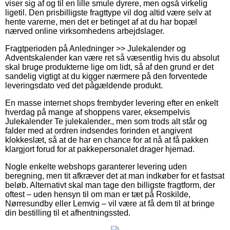
viser sig af og til en lille smule dyrere, men også virkelig
ligetil. Den prisbilligste fragttype vil dog altid være selv at
hente varerne, men det er betinget af at du har bopæl
nærved online virksomhedens arbejdslager.
Fragtperioden på Anledninger >> Julekalender og
Adventskalender kan være ret så væsentlig hvis du absolut
skal bruge produkterne lige om lidt, så af den grund er det
sandelig vigtigt at du kigger nærmere på den forventede
leveringsdato ved det pågældende produkt.
En masse internet shops frembyder levering efter en enkelt
hverdag på mange af shoppens varer, eksempelvis
Julekalender Te julekalender., men som trods alt står og
falder med at ordren indsendes forinden et angivent
klokkeslæt, så at de har en chance for at nå at få pakken
klargjort forud for at pakkepersonalet drager hjemad.
Nogle enkelte webshops garanterer levering uden
beregning, men tit afkræver det at man indkøber for et fastsat
beløb. Alternativt skal man tage den billigste fragtform, der
oftest – uden hensyn til om man er tæt på Roskilde,
Nørresundby eller Lemvig – vil være at få dem til at bringe
din bestilling til et afhentningssted.