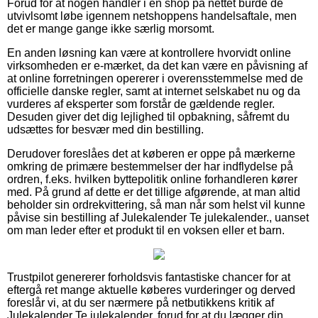
Forud for at nogen handler i en shop på nettet burde de
utvivlsomt løbe igennem netshoppens handelsaftale, men
det er mange gange ikke særlig morsomt.
En anden løsning kan være at kontrollere hvorvidt online
virksomheden er e-mærket, da det kan være en påvisning af
at online forretningen opererer i overensstemmelse med de
officielle danske regler, samt at internet selskabet nu og da
vurderes af eksperter som forstår de gældende regler.
Desuden giver det dig lejlighed til opbakning, såfremt du
udsættes for besvær med din bestilling.
Derudover foreslåes det at køberen er oppe på mærkerne
omkring de primære bestemmelser der har indflydelse på
ordren, f.eks. hvilken byttepolitik online forhandleren kører
med. På grund af dette er det tillige afgørende, at man altid
beholder sin ordrekvittering, så man når som helst vil kunne
påvise sin bestilling af Julekalender Te julekalender., uanset
om man leder efter et produkt til en voksen eller et barn.
Trustpilot genererer forholdsvis fantastiske chancer for at
eftergå ret mange aktuelle køberes vurderinger og derved
foreslår vi, at du ser nærmere på netbutikkens kritik af
Julekalender Te julekalender. forud for at du lægger din