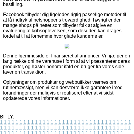
bestilling.
Facebook tilbyder dig ligeledes rigtig passelige metoder til
at få indtryk af netshoppens troværdighed. I øvrigt er der
mange shops på nettet som tilbyder folk at afgive en
evaluering af købsoplevelsen, som desuden kan drages
fordel af til at fornemme hvor glade kunderne er.
Denne hjemmeside er finansieret af annoncer. Vi hjælper en
lang række online varehuse i form af at vi præsenterer deres
produkter, og høster honorar ifald en bruger fra vores side
laver en transaktion.
Oplysninger om produkter og webbutikker værnes om
rutinemæssigt, men vi kan desværre ikke garantere imod
forandringer der muligvis er realiseret efter at vi sidst
opdaterede vores informationer.
BITLY:
1
1
1
1
1
1
1
1
1
1
1
1
1
1
1
1
1
1
1
1
1
1
1
1
1
1
1
1
1
1
1
1
1
1
1
1
1
1
1
1
1
1
1
1
1
1
1
1
1
1
1
1
1
1
1
1
1
1
1
1
1
1
1
1
1
1
1
1
1
1
1
1
1
1
1
1
1
1
1
1
1
1
1
1
1
1
1
1
1
1
1
1
1
1
1
1
1
1
1
1