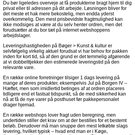
Du bør ligeledes overveje at få produkterne bragt hjem til dig
privat eller til adressen på dit arbejde. Løsningen bliver for
det meste et hak mere bekostelig, men endda yderst
overkommelig. Den mest prisbevidste fragtmulighed kan
ikke modsiges at være at du selv henter ordren, men det
forudsætter at du bor tæt på internet webshoppens
arbejdslager.
Leveringshastigheden på Bøger > Kunst & kultur er
selvfølgelig virkelig aktuel forudsat vi har behov for pakken
inden for kort tid, så af den grund er det temmelig afgørende
at vi dobbelttjekker den estimerede leveringstid på den
relevante vare.
En række online forretninger tilsiger 1 dags levering på
mange af deres produkter, eksempelvis Jul på Borgen IV –
Hæftet, men som imidlertid betinges af at ordren placeres
tidligere end et fastsat tidspunkt, så de med sikkerhed kan
nå at få de nye varer på posthuset før pakkepersonalet
drager hjemad.
En række webshops lover fragt uden beregning, men
undertiden stiller det krav om at der bestilles for et bestemt
beløb. Derudover må man snuppe den mest letkøbte slags
levering, hvilket typisk – hvad end man er i Køge,