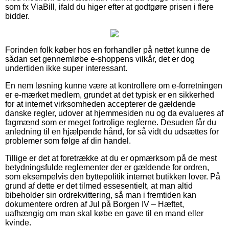
som fx ViaBill, ifald du higer efter at godtgøre prisen i flere
bidder.
Forinden folk køber hos en forhandler på nettet kunne de
sådan set gennemløbe e-shoppens vilkår, det er dog
undertiden ikke super interessant.
En nem løsning kunne være at kontrollere om e-forretningen
er e-mærket medlem, grundet at det typisk er en sikkerhed
for at internet virksomheden accepterer de gældende
danske regler, udover at hjemmesiden nu og da evalueres af
fagmænd som er meget fortrolige reglerne. Desuden får du
anledning til en hjælpende hånd, for så vidt du udsættes for
problemer som følge af din handel.
Tillige er det at foretrække at du er opmærksom på de mest
betydningsfulde reglementer der er gældende for ordren,
som eksempelvis den byttepolitik internet butikken lover. På
grund af dette er det tilmed essesentielt, at man altid
bibeholder sin ordrekvittering, så man i fremtiden kan
dokumentere ordren af Jul på Borgen IV – Hæftet,
uafhængig om man skal købe en gave til en mand eller
kvinde.