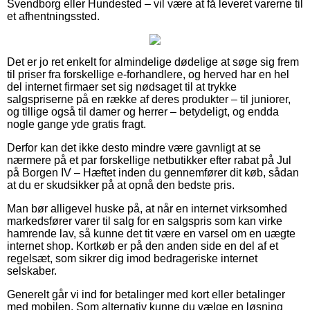
Svendborg eller Hundested – vil være at få leveret varerne til
et afhentningssted.
Det er jo ret enkelt for almindelige dødelige at søge sig frem
til priser fra forskellige e-forhandlere, og herved har en hel
del internet firmaer set sig nødsaget til at trykke
salgspriserne på en række af deres produkter – til juniorer,
og tillige også til damer og herrer – betydeligt, og endda
nogle gange yde gratis fragt.
Derfor kan det ikke desto mindre være gavnligt at se
nærmere på et par forskellige netbutikker efter rabat på Jul
på Borgen IV – Hæftet inden du gennemfører dit køb, sådan
at du er skudsikker på at opnå den bedste pris.
Man bør alligevel huske på, at når en internet virksomhed
markedsfører varer til salg for en salgspris som kan virke
hamrende lav, så kunne det tit være en varsel om en uægte
internet shop. Kortkøb er på den anden side en del af et
regelsæt, som sikrer dig imod bedrageriske internet
selskaber.
Generelt går vi ind for betalinger med kort eller betalinger
med mobilen. Som alternativ kunne du vælge en løsning