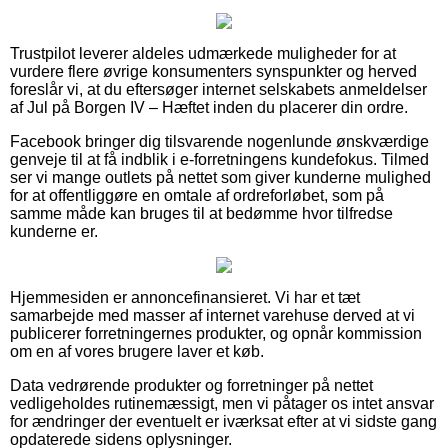
Trustpilot leverer aldeles udmærkede muligheder for at
vurdere flere øvrige konsumenters synspunkter og herved
foreslår vi, at du eftersøger internet selskabets anmeldelser
af Jul på Borgen IV – Hæftet inden du placerer din ordre.
Facebook bringer dig tilsvarende nogenlunde ønskværdige
genveje til at få indblik i e-forretningens kundefokus. Tilmed
ser vi mange outlets på nettet som giver kunderne mulighed
for at offentliggøre en omtale af ordreforløbet, som på
samme måde kan bruges til at bedømme hvor tilfredse
kunderne er.
Hjemmesiden er annoncefinansieret. Vi har et tæt
samarbejde med masser af internet varehuse derved at vi
publicerer forretningernes produkter, og opnår kommission
om en af vores brugere laver et køb.
Data vedrørende produkter og forretninger på nettet
vedligeholdes rutinemæssigt, men vi påtager os intet ansvar
for ændringer der eventuelt er iværksat efter at vi sidste gang
opdaterede sidens oplysninger.