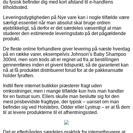
du fysisk befinder dig med kort afstand til e-handlens
tilholdssted.
Leveringsdygtigheden på Nye vare kan i nogle tilfælde være
særligt essentiel når man absolut skal bruge ordren
øjeblikkeligt, så derfor er det særdeles væsentligt at man
studerer den estimerede leveringsdato på det pågældende
produkt.
De fleste online forhandlere giver levering på næste hverdag
på en række varer, eksempelvis Johnson’s Baby Shampoo
300ml, men som trods alt er regnet ud fra at bestillingen
gennemføres inden et givent tidspunkt, så de garanteret kan
nå at få produktet distribueret forud for at de pakkeansatte
holder fyraften.
Indtil flere internet butikker præsterer fragt uden
omkostninger, men i mange tilfælde kun hvis man handler
for en fastsat sum. Ellers skulle man beslutte sig for den
mest prisbevidste fragttype, der typisk – uanset om man
befinder sig ved Holstebro, Odder eller Lystrup – er at få dem
til at levere produkterne til et afhentningssted.
Det er efterhånden særdeles praktisk for internetbrugere at