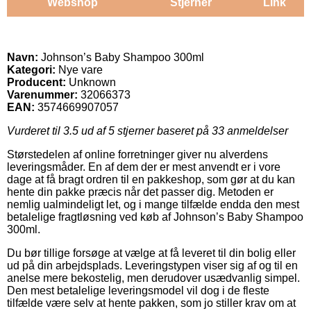
Webshop
Stjerner
Link
Navn:
Johnson’s Baby Shampoo 300ml
Kategori:
Nye vare
Producent:
Unknown
Varenummer:
32066373
EAN:
3574669907057
Vurderet til
3.5
ud af 5 stjerner baseret på
33
anmeldelser
Størstedelen af online forretninger giver nu alverdens
leveringsmåder. En af dem der er mest anvendt er i vore
dage at få bragt ordren til en pakkeshop, som gør at du kan
hente din pakke præcis når det passer dig. Metoden er
nemlig ualmindeligt let, og i mange tilfælde endda den mest
betalelige fragtløsning ved køb af Johnson’s Baby Shampoo
300ml.
Du bør tillige forsøge at vælge at få leveret til din bolig eller
ud på din arbejdsplads. Leveringstypen viser sig af og til en
anelse mere bekostelig, men derudover usædvanlig simpel.
Den mest betalelige leveringsmodel vil dog i de fleste
tilfælde være selv at hente pakken, som jo stiller krav om at