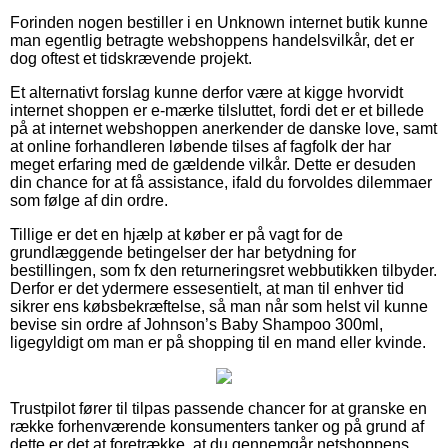
Forinden nogen bestiller i en Unknown internet butik kunne
man egentlig betragte webshoppens handelsvilkår, det er
dog oftest et tidskrævende projekt.
Et alternativt forslag kunne derfor være at kigge hvorvidt
internet shoppen er e-mærke tilsluttet, fordi det er et billede
på at internet webshoppen anerkender de danske love, samt
at online forhandleren løbende tilses af fagfolk der har
meget erfaring med de gældende vilkår. Dette er desuden
din chance for at få assistance, ifald du forvoldes dilemmaer
som følge af din ordre.
Tillige er det en hjælp at køber er på vagt for de
grundlæggende betingelser der har betydning for
bestillingen, som fx den returneringsret webbutikken tilbyder.
Derfor er det ydermere essesentielt, at man til enhver tid
sikrer ens købsbekræftelse, så man når som helst vil kunne
bevise sin ordre af Johnson’s Baby Shampoo 300ml,
ligegyldigt om man er på shopping til en mand eller kvinde.
Trustpilot fører til tilpas passende chancer for at granske en
række forhenværende konsumenters tanker og på grund af
dette er det at foretrække, at du gennemgår netshoppens