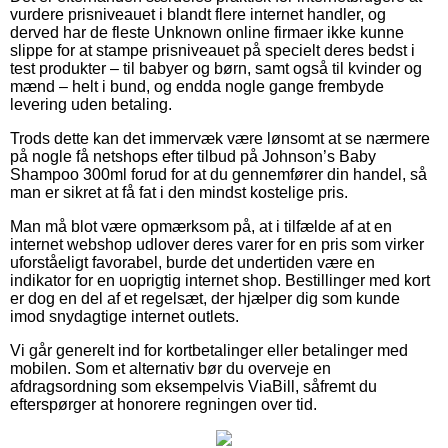
vurdere prisniveauet i blandt flere internet handler, og
derved har de fleste Unknown online firmaer ikke kunne
slippe for at stampe prisniveauet på specielt deres bedst i
test produkter – til babyer og børn, samt også til kvinder og
mænd – helt i bund, og endda nogle gange frembyde
levering uden betaling.
Trods dette kan det immervæk være lønsomt at se nærmere
på nogle få netshops efter tilbud på Johnson’s Baby
Shampoo 300ml forud for at du gennemfører din handel, så
man er sikret at få fat i den mindst kostelige pris.
Man må blot være opmærksom på, at i tilfælde af at en
internet webshop udlover deres varer for en pris som virker
uforståeligt favorabel, burde det undertiden være en
indikator for en uoprigtig internet shop. Bestillinger med kort
er dog en del af et regelsæt, der hjælper dig som kunde
imod snydagtige internet outlets.
Vi går generelt ind for kortbetalinger eller betalinger med
mobilen. Som et alternativ bør du overveje en
afdragsordning som eksempelvis ViaBill, såfremt du
efterspørger at honorere regningen over tid.