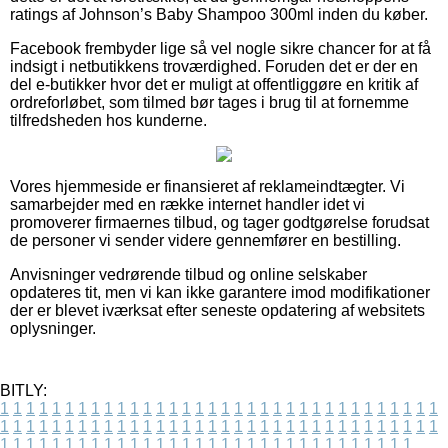
ratings af Johnson’s Baby Shampoo 300ml inden du køber.
Facebook frembyder lige så vel nogle sikre chancer for at få
indsigt i netbutikkens troværdighed. Foruden det er der en
del e-butikker hvor det er muligt at offentliggøre en kritik af
ordreforløbet, som tilmed bør tages i brug til at fornemme
tilfredsheden hos kunderne.
Vores hjemmeside er finansieret af reklameindtægter. Vi
samarbejder med en række internet handler idet vi
promoverer firmaernes tilbud, og tager godtgørelse forudsat
de personer vi sender videre gennemfører en bestilling.
Anvisninger vedrørende tilbud og online selskaber
opdateres tit, men vi kan ikke garantere imod modifikationer
der er blevet iværksat efter seneste opdatering af websitets
oplysninger.
BITLY:
1
1
1
1
1
1
1
1
1
1
1
1
1
1
1
1
1
1
1
1
1
1
1
1
1
1
1
1
1
1
1
1
1
1
1
1
1
1
1
1
1
1
1
1
1
1
1
1
1
1
1
1
1
1
1
1
1
1
1
1
1
1
1
1
1
1
1
1
1
1
1
1
1
1
1
1
1
1
1
1
1
1
1
1
1
1
1
1
1
1
1
1
1
1
1
1
1
1
1
1