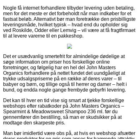
Nogle få internet forhandlere tilbyder levering uden betaling,
men for det meste er det forbeholdt når man indkøber for et
fastsat beløb. Alternativt bør man foretrække den prisbilligste
leveringsmåde, hvilket typisk – hvad end du opholder sig
ved Roskilde, Odder eller Lemvig – vil være at få fragtfirmaet
til at levere varerne til en pakkeshop.
Det er usædvanlig smertefrit for almindelige dødelige at
søge information om priser hos forskellige online
forretninger, og følgelig har en hel del John Masters
Organics forhandlere på nettet fundet det uundgåeligt at
trykke udsalgspriserne på en række af deres varer – til
babyer og børn, og tillige også til herrer og damer – helt i
bund, og endda nogle gange frembyde gebyrfri levering.
Det kan til hver en tid vise sig smart at tjekke forskellige
webshops efter rabatkoder på John Masters Organics –
Spearmint & Meadowsweet Shampoo 236 ml. før du
gennemfører din bestilling, så man er skudsikker på at
modtage den skarpeste pris.
Man bør imidlertid være obs på, at hvis en webshop afsætter
deres produkter for en pris som anses for hamrende attraktiv,