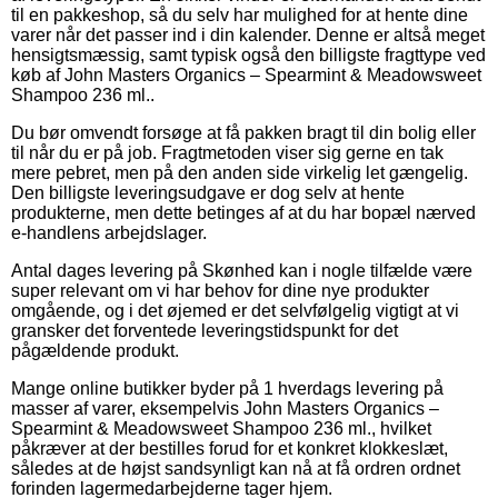
til en pakkeshop, så du selv har mulighed for at hente dine
varer når det passer ind i din kalender. Denne er altså meget
hensigtsmæssig, samt typisk også den billigste fragttype ved
køb af John Masters Organics – Spearmint & Meadowsweet
Shampoo 236 ml..
Du bør omvendt forsøge at få pakken bragt til din bolig eller
til når du er på job. Fragtmetoden viser sig gerne en tak
mere pebret, men på den anden side virkelig let gængelig.
Den billigste leveringsudgave er dog selv at hente
produkterne, men dette betinges af at du har bopæl nærved
e-handlens arbejdslager.
Antal dages levering på Skønhed kan i nogle tilfælde være
super relevant om vi har behov for dine nye produkter
omgående, og i det øjemed er det selvfølgelig vigtigt at vi
gransker det forventede leveringstidspunkt for det
pågældende produkt.
Mange online butikker byder på 1 hverdags levering på
masser af varer, eksempelvis John Masters Organics –
Spearmint & Meadowsweet Shampoo 236 ml., hvilket
påkræver at der bestilles forud for et konkret klokkeslæt,
således at de højst sandsynligt kan nå at få ordren ordnet
forinden lagermedarbejderne tager hjem.