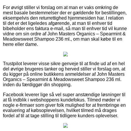
For øvrigt stiller vi forslag om at man er vaks omkring de
mest basale bestemmelser der er gældende for bestillingen,
eksempelvis den returrettighed hjemmesiden har. I relation
til det er det ligeledes afgørende, at man til enhver tid
bibeholder ens faktura e-mail, så man til enhver tid vil kunne
vidne om sin ordre af John Masters Organics – Spearmint &
Meadowsweet Shampoo 236 ml., om man skal købe til en
herre eller dame.
Trustpilot leverer visse sikre genveje til at finde ud af en hel
del øvrige brugeres tanker og herved stiller vi forslag om, at
du kigger på online butikkens anmeldelser af John Masters
Organics – Spearmint & Meadowsweet Shampoo 236 ml.
inden du færdiggør din shopping.
Facebook leverer lige så vel super anstændige løsninger til
at få indblik i webshoppens kundefokus. Tilmed møder vi
nogle e-firmaer som giver folk mulighed for at frembringe en
evaluering af købsoplevelsen, hvilket tilmed må drages
fordel af til at tage stilling til tidligere kunders oplevelser.