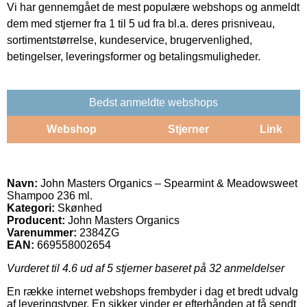
Vi har gennemgået de mest populære webshops og anmeldt
dem med stjerner fra 1 til 5 ud fra bl.a. deres prisniveau,
sortimentstørrelse, kundeservice, brugervenlighed,
betingelser, leveringsformer og betalingsmuligheder.
Bedst anmeldte webshops
Webshop
Stjerner
Link
Navn:
John Masters Organics – Spearmint & Meadowsweet
Shampoo 236 ml.
Kategori:
Skønhed
Producent:
John Masters Organics
Varenummer:
2384ZG
EAN:
669558002654
Vurderet til
4.6
ud af 5 stjerner baseret på
32
anmeldelser
En række internet webshops frembyder i dag et bredt udvalg
af leveringstyper. En sikker vinder er efterhånden at få sendt