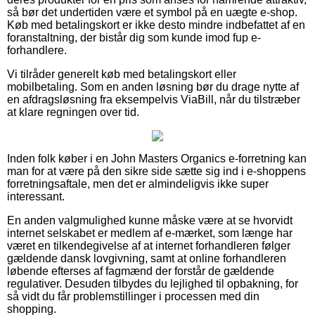
så bør det undertiden være et symbol på en uægte e-shop.
Køb med betalingskort er ikke desto mindre indbefattet af en
foranstaltning, der bistår dig som kunde imod fup e-
forhandlere.
Vi tilråder generelt køb med betalingskort eller
mobilbetaling. Som en anden løsning bør du drage nytte af
en afdragsløsning fra eksempelvis ViaBill, når du tilstræber
at klare regningen over tid.
Inden folk køber i en John Masters Organics e-forretning kan
man for at være på den sikre side sætte sig ind i e-shoppens
forretningsaftale, men det er almindeligvis ikke super
interessant.
En anden valgmulighed kunne måske være at se hvorvidt
internet selskabet er medlem af e-mærket, som længe har
været en tilkendegivelse af at internet forhandleren følger
gældende dansk lovgivning, samt at online forhandleren
løbende efterses af fagmænd der forstår de gældende
regulativer. Desuden tilbydes du lejlighed til opbakning, for
så vidt du får problemstillinger i processen med din
shopping.