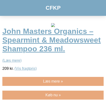
CFKP
John Masters Organics –
Spearmint & Meadowsweet
Shampoo 236 ml.
(Læs mere)
209
kr.
(Vis fragtpris)
Læs mere »
Køb nu »