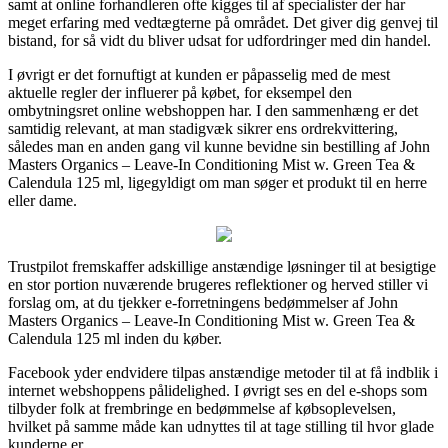
samt at online forhandleren ofte kigges til af specialister der har
meget erfaring med vedtægterne på området. Det giver dig genvej til
bistand, for så vidt du bliver udsat for udfordringer med din handel.
I øvrigt er det fornuftigt at kunden er påpasselig med de mest
aktuelle regler der influerer på købet, for eksempel den
ombytningsret online webshoppen har. I den sammenhæng er det
samtidig relevant, at man stadigvæk sikrer ens ordrekvittering,
således man en anden gang vil kunne bevidne sin bestilling af John
Masters Organics – Leave-In Conditioning Mist w. Green Tea &
Calendula 125 ml, ligegyldigt om man søger et produkt til en herre
eller dame.
Trustpilot fremskaffer adskillige anstændige løsninger til at besigtige
en stor portion nuværende brugeres reflektioner og herved stiller vi
forslag om, at du tjekker e-forretningens bedømmelser af John
Masters Organics – Leave-In Conditioning Mist w. Green Tea &
Calendula 125 ml inden du køber.
Facebook yder endvidere tilpas anstændige metoder til at få indblik i
internet webshoppens pålidelighed. I øvrigt ses en del e-shops som
tilbyder folk at frembringe en bedømmelse af købsoplevelsen,
hvilket på samme måde kan udnyttes til at tage stilling til hvor glade
kunderne er.