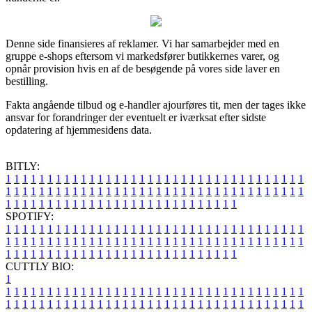
Denne side finansieres af reklamer. Vi har samarbejder med en
gruppe e-shops eftersom vi markedsfører butikkernes varer, og
opnår provision hvis en af de besøgende på vores side laver en
bestilling.
Fakta angående tilbud og e-handler ajourføres tit, men der tages ikke
ansvar for forandringer der eventuelt er iværksat efter sidste
opdatering af hjemmesidens data.
BITLY:
1
1
1
1
1
1
1
1
1
1
1
1
1
1
1
1
1
1
1
1
1
1
1
1
1
1
1
1
1
1
1
1
1
1
1
1
1
1
1
1
1
1
1
1
1
1
1
1
1
1
1
1
1
1
1
1
1
1
1
1
1
1
1
1
1
1
1
1
1
1
1
1
1
1
1
1
1
1
1
1
1
1
1
1
1
1
1
1
1
1
1
1
1
1
1
1
1
1
1
1
SPOTIFY:
1
1
1
1
1
1
1
1
1
1
1
1
1
1
1
1
1
1
1
1
1
1
1
1
1
1
1
1
1
1
1
1
1
1
1
1
1
1
1
1
1
1
1
1
1
1
1
1
1
1
1
1
1
1
1
1
1
1
1
1
1
1
1
1
1
1
1
1
1
1
1
1
1
1
1
1
1
1
1
1
1
1
1
1
1
1
1
1
1
1
1
1
1
1
1
1
1
1
1
1
CUTTLY BIO:
1
1
1
1
1
1
1
1
1
1
1
1
1
1
1
1
1
1
1
1
1
1
1
1
1
1
1
1
1
1
1
1
1
1
1
1
1
1
1
1
1
1
1
1
1
1
1
1
1
1
1
1
1
1
1
1
1
1
1
1
1
1
1
1
1
1
1
1
1
1
1
1
1