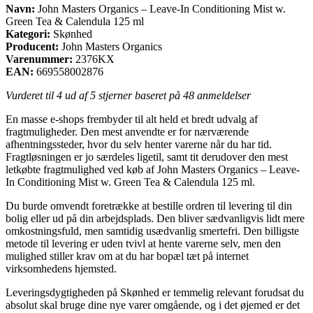
Navn:
John Masters Organics – Leave-In Conditioning Mist w.
Green Tea & Calendula 125 ml
Kategori:
Skønhed
Producent:
John Masters Organics
Varenummer:
2376KX
EAN:
669558002876
Vurderet til
4
ud af 5 stjerner baseret på
48
anmeldelser
En masse e-shops frembyder til alt held et bredt udvalg af
fragtmuligheder. Den mest anvendte er for nærværende
afhentningssteder, hvor du selv henter varerne når du har tid.
Fragtløsningen er jo særdeles ligetil, samt tit derudover den mest
letkøbte fragtmulighed ved køb af John Masters Organics – Leave-
In Conditioning Mist w. Green Tea & Calendula 125 ml.
Du burde omvendt foretrække at bestille ordren til levering til din
bolig eller ud på din arbejdsplads. Den bliver sædvanligvis lidt mere
omkostningsfuld, men samtidig usædvanlig smertefri. Den billigste
metode til levering er uden tvivl at hente varerne selv, men den
mulighed stiller krav om at du har bopæl tæt på internet
virksomhedens hjemsted.
Leveringsdygtigheden på Skønhed er temmelig relevant forudsat du
absolut skal bruge dine nye varer omgående, og i det øjemed er det