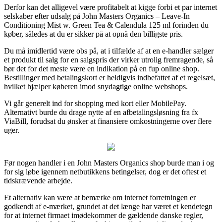
Derfor kan det alligevel være profitabelt at kigge forbi et par internet
selskaber efter udsalg på John Masters Organics – Leave-In
Conditioning Mist w. Green Tea & Calendula 125 ml forinden du
køber, således at du er sikker på at opnå den billigste pris.
Du må imidlertid være obs på, at i tilfælde af at en e-handler sælger
et produkt til salg for en salgspris der virker utrolig fremragende, så
bør det for det meste være en indikation på en fup online shop.
Bestillinger med betalingskort er heldigvis indbefattet af et regelsæt,
hvilket hjælper køberen imod snydagtige online webshops.
Vi går generelt ind for shopping med kort eller MobilePay.
Alternativt burde du drage nytte af en afbetalingsløsning fra fx
ViaBill, forudsat du ønsker at finansiere omkostningerne over flere
uger.
Før nogen handler i en John Masters Organics shop burde man i og
for sig løbe igennem netbutikkens betingelser, dog er det oftest et
tidskrævende arbejde.
Et alternativ kan være at bemærke om internet forretningen er
godkendt af e-mærket, grundet at det længe har været et kendetegn
for at internet firmaet imødekommer de gældende danske regler,