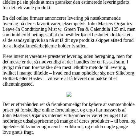
aldeles på sin plads at man gransker den estimerede leveringsdato
for det relevante produkt.
En del online firmaer annoncerer levering på næstkommende
hverdag på deres favorit varer, eksempelvis John Masters Organics –
Leave-In Conditioning Mist w. Green Tea & Calendula 125 ml, men
som imidlertid betinges af at du bestiller før et besluttet klokkeslæt,
så de sandsynligvis kan nå at få dit nye produkt skippet afsted forud
for at logistikmedarbejderne holder fyraften.
Flere internet varehuse præsterer levering uden beregning, men for
det meste er det så nødvendigt at der handles for en fastsat sum. I
øvrigt må man foretrække den mest letkøbte metode til levering,
hvilket i mange tilfælde – hvad end man opholder sig nær Silkeborg,
Holbæk eller Haslev – vil være at få leveret din pakke til et
afhentningssted.
Det er efterhånden ret så fremkommeligt for købere at sammenholde
priser på forskellige online forretninger, og ergo har massevis af
John Masters Organics internet virksomheder været tvunget til at
nedbringe udsalgspriserne på mange af deres produkter – til børn, og
ligeledes til kvinder og mænd – voldsomt, og endda nogle gange
love gratis fragt.