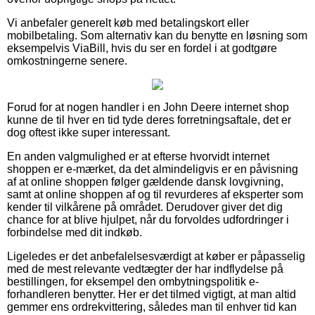
Vi anbefaler generelt køb med betalingskort eller
mobilbetaling. Som alternativ kan du benytte en løsning som
eksempelvis ViaBill, hvis du ser en fordel i at godtgøre
omkostningerne senere.
Forud for at nogen handler i en John Deere internet shop
kunne de til hver en tid tyde deres forretningsaftale, det er
dog oftest ikke super interessant.
En anden valgmulighed er at efterse hvorvidt internet
shoppen er e-mærket, da det almindeligvis er en påvisning
af at online shoppen følger gældende dansk lovgivning,
samt at online shoppen af og til revurderes af eksperter som
kender til vilkårene på området. Derudover giver det dig
chance for at blive hjulpet, når du forvoldes udfordringer i
forbindelse med dit indkøb.
Ligeledes er det anbefalelsesværdigt at køber er påpasselig
med de mest relevante vedtægter der har indflydelse på
bestillingen, for eksempel den ombytningspolitik e-
forhandleren benytter. Her er det tilmed vigtigt, at man altid
gemmer ens ordrekvittering, således man til enhver tid kan