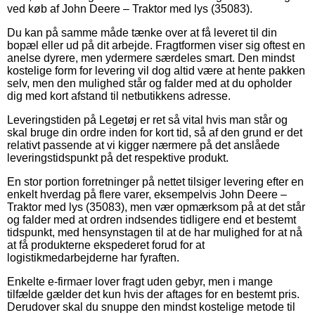
ved køb af John Deere – Traktor med lys (35083).
Du kan på samme måde tænke over at få leveret til din
bopæl eller ud på dit arbejde. Fragtformen viser sig oftest en
anelse dyrere, men ydermere særdeles smart. Den mindst
kostelige form for levering vil dog altid være at hente pakken
selv, men den mulighed står og falder med at du opholder
dig med kort afstand til netbutikkens adresse.
Leveringstiden på Legetøj er ret så vital hvis man står og
skal bruge din ordre inden for kort tid, så af den grund er det
relativt passende at vi kigger nærmere på det anslåede
leveringstidspunkt på det respektive produkt.
En stor portion forretninger på nettet tilsiger levering efter en
enkelt hverdag på flere varer, eksempelvis John Deere –
Traktor med lys (35083), men vær opmærksom på at det står
og falder med at ordren indsendes tidligere end et bestemt
tidspunkt, med hensynstagen til at de har mulighed for at nå
at få produkterne ekspederet forud for at
logistikmedarbejderne har fyraften.
Enkelte e-firmaer lover fragt uden gebyr, men i mange
tilfælde gælder det kun hvis der aftages for en bestemt pris.
Derudover skal du snuppe den mindst kostelige metode til