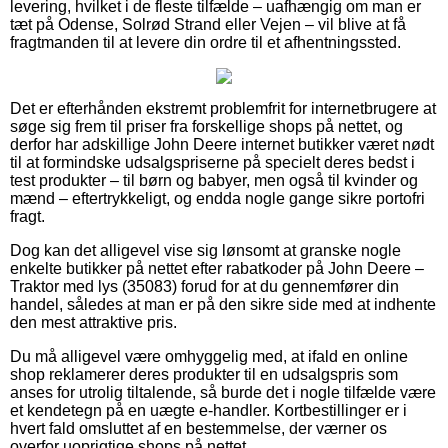
levering, hvilket i de fleste tilfælde – uafhængig om man er
tæt på Odense, Solrød Strand eller Vejen – vil blive at få
fragtmanden til at levere din ordre til et afhentningssted.
Det er efterhånden ekstremt problemfrit for internetbrugere at
søge sig frem til priser fra forskellige shops på nettet, og
derfor har adskillige John Deere internet butikker været nødt
til at formindske udsalgspriserne på specielt deres bedst i
test produkter – til børn og babyer, men også til kvinder og
mænd – eftertrykkeligt, og endda nogle gange sikre portofri
fragt.
Dog kan det alligevel vise sig lønsomt at granske nogle
enkelte butikker på nettet efter rabatkoder på John Deere –
Traktor med lys (35083) forud for at du gennemfører din
handel, således at man er på den sikre side med at indhente
den mest attraktive pris.
Du må alligevel være omhyggelig med, at ifald en online
shop reklamerer deres produkter til en udsalgspris som
anses for utrolig tiltalende, så burde det i nogle tilfælde være
et kendetegn på en uægte e-handler. Kortbestillinger er i
hvert fald omsluttet af en bestemmelse, der værner os
overfor uoprigtige shops på nettet.