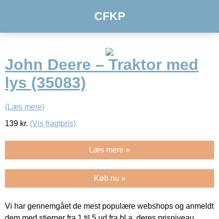
CFKP
John Deere – Traktor med
lys (35083)
(Læs mere)
139
kr.
(Vis fragtpris)
Læs mere »
Køb nu »
Vi har gennemgået de mest populære webshops og anmeldt
dem med stjerner fra 1 til 5 ud fra bl.a. deres prisniveau,