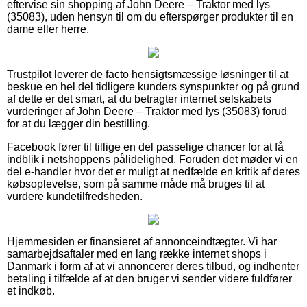
eftervise sin shopping af John Deere – Traktor med lys
(35083), uden hensyn til om du efterspørger produkter til en
dame eller herre.
Trustpilot leverer de facto hensigtsmæssige løsninger til at
beskue en hel del tidligere kunders synspunkter og på grund
af dette er det smart, at du betragter internet selskabets
vurderinger af John Deere – Traktor med lys (35083) forud
for at du lægger din bestilling.
Facebook fører til tillige en del passelige chancer for at få
indblik i netshoppens pålidelighed. Foruden det møder vi en
del e-handler hvor det er muligt at nedfælde en kritik af deres
købsoplevelse, som på samme måde må bruges til at
vurdere kundetilfredsheden.
Hjemmesiden er finansieret af annonceindtægter. Vi har
samarbejdsaftaler med en lang række internet shops i
Danmark i form af at vi annoncerer deres tilbud, og indhenter
betaling i tilfælde af at den bruger vi sender videre fuldfører
et indkøb.