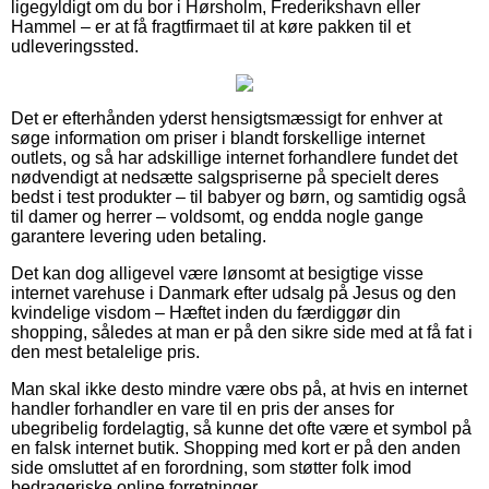
ligegyldigt om du bor i Hørsholm, Frederikshavn eller
Hammel – er at få fragtfirmaet til at køre pakken til et
udleveringssted.
Det er efterhånden yderst hensigtsmæssigt for enhver at
søge information om priser i blandt forskellige internet
outlets, og så har adskillige internet forhandlere fundet det
nødvendigt at nedsætte salgspriserne på specielt deres
bedst i test produkter – til babyer og børn, og samtidig også
til damer og herrer – voldsomt, og endda nogle gange
garantere levering uden betaling.
Det kan dog alligevel være lønsomt at besigtige visse
internet varehuse i Danmark efter udsalg på Jesus og den
kvindelige visdom – Hæftet inden du færdiggør din
shopping, således at man er på den sikre side med at få fat i
den mest betalelige pris.
Man skal ikke desto mindre være obs på, at hvis en internet
handler forhandler en vare til en pris der anses for
ubegribelig fordelagtig, så kunne det ofte være et symbol på
en falsk internet butik. Shopping med kort er på den anden
side omsluttet af en forordning, som støtter folk imod
bedrageriske online forretninger.