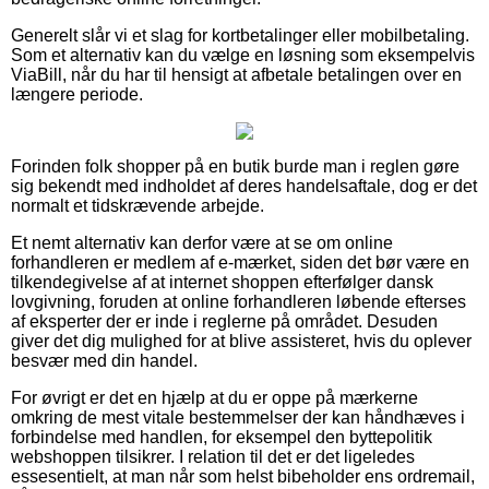
Generelt slår vi et slag for kortbetalinger eller mobilbetaling.
Som et alternativ kan du vælge en løsning som eksempelvis
ViaBill, når du har til hensigt at afbetale betalingen over en
længere periode.
Forinden folk shopper på en butik burde man i reglen gøre
sig bekendt med indholdet af deres handelsaftale, dog er det
normalt et tidskrævende arbejde.
Et nemt alternativ kan derfor være at se om online
forhandleren er medlem af e-mærket, siden det bør være en
tilkendegivelse af at internet shoppen efterfølger dansk
lovgivning, foruden at online forhandleren løbende efterses
af eksperter der er inde i reglerne på området. Desuden
giver det dig mulighed for at blive assisteret, hvis du oplever
besvær med din handel.
For øvrigt er det en hjælp at du er oppe på mærkerne
omkring de mest vitale bestemmelser der kan håndhæves i
forbindelse med handlen, for eksempel den byttepolitik
webshoppen tilsikrer. I relation til det er det ligeledes
essesentielt, at man når som helst bibeholder ens ordremail,