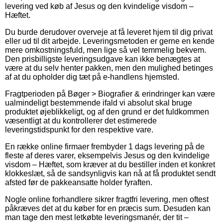
levering ved køb af Jesus og den kvindelige visdom –
Hæftet.
Du burde derudover overveje at få leveret hjem til dig privat
eller ud til dit arbejde. Leveringsmetoden er gerne en kende
mere omkostningsfuld, men lige så vel temmelig bekvem.
Den prisbilligste leveringsudgave kan ikke benægtes at
være at du selv henter pakken, men den mulighed betinges
af at du opholder dig tæt på e-handlens hjemsted.
Fragtperioden på Bøger > Biografier & erindringer kan være
ualmindeligt bestemmende ifald vi absolut skal bruge
produktet øjeblikkeligt, og af den grund er det fuldkommen
væsentligt at du kontrollerer det estimerede
leveringstidspunkt for den respektive vare.
En række online firmaer frembyder 1 dags levering på de
fleste af deres varer, eksempelvis Jesus og den kvindelige
visdom – Hæftet, som kræver at du bestiller inden et konkret
klokkeslæt, så de sandsynligvis kan nå at få produktet sendt
afsted før de pakkeansatte holder fyraften.
Nogle online forhandlere sikrer fragtfri levering, men oftest
påkræves det at du køber for en præcis sum. Desuden kan
man tage den mest letkøbte leveringsmanér, der tit –