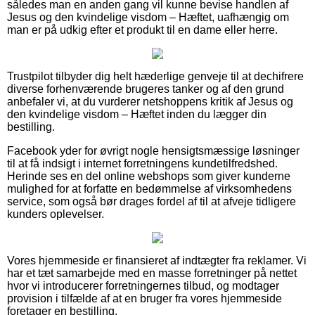
således man en anden gang vil kunne bevise handlen af
Jesus og den kvindelige visdom – Hæftet, uafhængig om
man er på udkig efter et produkt til en dame eller herre.
Trustpilot tilbyder dig helt hæderlige genveje til at dechifrere
diverse forhenværende brugeres tanker og af den grund
anbefaler vi, at du vurderer netshoppens kritik af Jesus og
den kvindelige visdom – Hæftet inden du lægger din
bestilling.
Facebook yder for øvrigt nogle hensigtsmæssige løsninger
til at få indsigt i internet forretningens kundetilfredshed.
Herinde ses en del online webshops som giver kunderne
mulighed for at forfatte en bedømmelse af virksomhedens
service, som også bør drages fordel af til at afveje tidligere
kunders oplevelser.
Vores hjemmeside er finansieret af indtægter fra reklamer. Vi
har et tæt samarbejde med en masse forretninger på nettet
hvor vi introducerer forretningernes tilbud, og modtager
provision i tilfælde af at en bruger fra vores hjemmeside
foretager en bestilling.