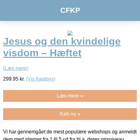
CFKP
Jesus og den kvindelige
visdom – Hæftet
(Læs mere)
299.95
kr.
(Vis fragtpris)
Læs mere »
Køb nu »
Vi har gennemgået de mest populære webshops og anmeldt
dem med stjerner fra 1 til 5 ud fra bl.a. deres prisniveau,