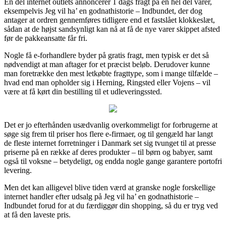
En del internet outlets annoncerer 1 dags fragt på en hel del varer,
eksempelvis Jeg vil ha’ en godnathistorie – Indbundet, der dog
antager at ordren gennemføres tidligere end et fastslået klokkeslæt,
sådan at de højst sandsynligt kan nå at få de nye varer skippet afsted
før de pakkeansatte får fri.
Nogle få e-forhandlere byder på gratis fragt, men typisk er det så
nødvendigt at man aftager for et præcist beløb. Derudover kunne
man foretrække den mest letkøbte fragttype, som i mange tilfælde –
hvad end man opholder sig i Herning, Ringsted eller Vojens – vil
være at få kørt din bestilling til et udleveringssted.
Det er jo efterhånden usædvanlig overkommeligt for forbrugerne at
søge sig frem til priser hos flere e-firmaer, og til gengæld har langt
de fleste internet forretninger i Danmark set sig tvunget til at presse
priserne på en række af deres produkter – til børn og babyer, samt
også til voksne – betydeligt, og endda nogle gange garantere portofri
levering.
Men det kan alligevel blive tiden værd at granske nogle forskellige
internet handler efter udsalg på Jeg vil ha’ en godnathistorie –
Indbundet forud for at du færdiggør din shopping, så du er tryg ved
at få den laveste pris.