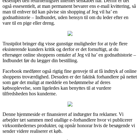
eksempel den returneringsret internet selskabet har. Derfor er det
også essesentielt, at man permanent bevarer ens e-mail kvittering, så
man til enhver tid kan påvise sin shopping af Jeg vil ha’ en
godnathistorie – Indbundet, uden hensyn til om du leder efter en
vare til en pige eller dreng.
Trustpilot bringer dig visse gunstige muligheder for at tyde flere
eksisterende kunders kritik og derfor er det fornuftigt, at du
eftersøger online shoppens omtaler af Jeg vil ha’ en godnathistorie –
Indbundet før du lægger din bestilling.
Facebook medfører også rigtig fine genveje til at få indtryk af online
shoppens troværdighed. Desuden er der faktisk forhandlere på nettet
som gør det muligt at meddele en bedømmelse af deres
købsoplevelse, som ligeledes kan benyttes til at vurdere
tilfredsheden hos kunderne.
Denne hjemmeside er finansieret af indtægter fra reklamer. Vi
arbejder tæt sammen med utallige e-forhandlere hvor vi publicerer
virksomhedernes produkter, og opnår honorar hvis de besøgende vi
sender videre realiserer et køb.