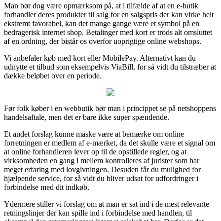
Man bør dog være opmærksom på, at i tilfælde af at en e-butik
forhandler deres produkter til salg for en salgspris der kan virke helt
ekstremt favorabel, kan det mange gange være et symbol på en
bedragerisk internet shop. Betalinger med kort er trods alt omsluttet
af en ordning, der bistår os overfor uoprigtige online webshops.
Vi anbefaler køb med kort eller MobilePay. Alternativt kan du
udnytte et tilbud som eksempelvis ViaBill, for så vidt du tilstræber at
dække beløbet over en periode.
Før folk køber i en webbutik bør man i princippet se på netshoppens
handelsaftale, men det er bare ikke super spændende.
Et andet forslag kunne måske være at bemærke om online
forretningen er medlem af e-mærket, da det skulle være et signal om
at online forhandleren lever op til de opstillede regler, og at
virksomheden en gang i mellem kontrolleres af jurister som har
meget erfaring med lovgivningen. Desuden får du mulighed for
hjælpende service, for så vidt du bliver udsat for udfordringer i
forbindelse med dit indkøb.
Ydermere stiller vi forslag om at man er sat ind i de mest relevante
retningslinjer der kan spille ind i forbindelse med handlen, til