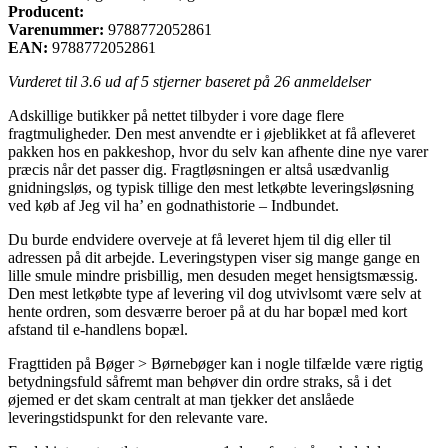
Producent:
Varenummer:
9788772052861
EAN:
9788772052861
Vurderet til
3.6
ud af 5 stjerner baseret på
26
anmeldelser
Adskillige butikker på nettet tilbyder i vore dage flere
fragtmuligheder. Den mest anvendte er i øjeblikket at få afleveret
pakken hos en pakkeshop, hvor du selv kan afhente dine nye varer
præcis når det passer dig. Fragtløsningen er altså usædvanlig
gnidningsløs, og typisk tillige den mest letkøbte leveringsløsning
ved køb af Jeg vil ha’ en godnathistorie – Indbundet.
Du burde endvidere overveje at få leveret hjem til dig eller til
adressen på dit arbejde. Leveringstypen viser sig mange gange en
lille smule mindre prisbillig, men desuden meget hensigtsmæssig.
Den mest letkøbte type af levering vil dog utvivlsomt være selv at
hente ordren, som desværre beroer på at du har bopæl med kort
afstand til e-handlens bopæl.
Fragttiden på Bøger > Børnebøger kan i nogle tilfælde være rigtig
betydningsfuld såfremt man behøver din ordre straks, så i det
øjemed er det skam centralt at man tjekker det anslåede
leveringstidspunkt for den relevante vare.