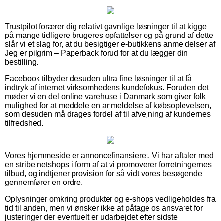
Trustpilot forærer dig relativt gavnlige løsninger til at kigge
på mange tidligere brugeres opfattelser og på grund af dette
slår vi et slag for, at du besigtiger e-butikkens anmeldelser af
Jeg er pilgrim – Paperback forud for at du lægger din
bestilling.
Facebook tilbyder desuden ultra fine løsninger til at få
indtryk af internet virksomhedens kundefokus. Foruden det
møder vi en del online varehuse i Danmark som giver folk
mulighed for at meddele en anmeldelse af købsoplevelsen,
som desuden må drages fordel af til afvejning af kundernes
tilfredshed.
Vores hjemmeside er annoncefinansieret. Vi har aftaler med
en stribe netshops i form af at vi promoverer forretningernes
tilbud, og indtjener provision for så vidt vores besøgende
gennemfører en ordre.
Oplysninger omkring produkter og e-shops vedligeholdes fra
tid til anden, men vi ønsker ikke at påtage os ansvaret for
justeringer der eventuelt er udarbejdet efter sidste