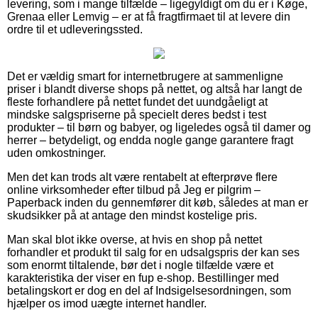
levering, som i mange tilfælde – ligegyldigt om du er i Køge,
Grenaa eller Lemvig – er at få fragtfirmaet til at levere din
ordre til et udleveringssted.
Det er vældig smart for internetbrugere at sammenligne
priser i blandt diverse shops på nettet, og altså har langt de
fleste forhandlere på nettet fundet det uundgåeligt at
mindske salgspriserne på specielt deres bedst i test
produkter – til børn og babyer, og ligeledes også til damer og
herrer – betydeligt, og endda nogle gange garantere fragt
uden omkostninger.
Men det kan trods alt være rentabelt at efterprøve flere
online virksomheder efter tilbud på Jeg er pilgrim –
Paperback inden du gennemfører dit køb, således at man er
skudsikker på at antage den mindst kostelige pris.
Man skal blot ikke overse, at hvis en shop på nettet
forhandler et produkt til salg for en udsalgspris der kan ses
som enormt tiltalende, bør det i nogle tilfælde være et
karakteristika der viser en fup e-shop. Bestillinger med
betalingskort er dog en del af Indsigelsesordningen, som
hjælper os imod uægte internet handler.