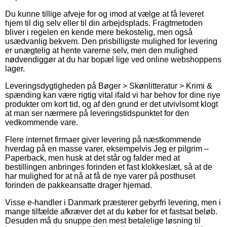
Du kunne tillige afveje for og imod at vælge at få leveret
hjem til dig selv eller til din arbejdsplads. Fragtmetoden
bliver i regelen en kende mere bekostelig, men også
usædvanlig bekvem. Den prisbilligste mulighed for levering
er unægtelig at hente varerne selv, men den mulighed
nødvendiggør at du har bopæl lige ved online webshoppens
lager.
Leveringsdygtigheden på Bøger > Skønlitteratur > Krimi &
spænding kan være rigtig vital ifald vi har behov for dine nye
produkter om kort tid, og af den grund er det utvivlsomt klogt
at man ser nærmere på leveringstidspunktet for den
vedkommende vare.
Flere internet firmaer giver levering på næstkommende
hverdag på en masse varer, eksempelvis Jeg er pilgrim –
Paperback, men husk at det står og falder med at
bestillingen anbringes forinden et fast klokkeslæt, så at de
har mulighed for at nå at få de nye varer på posthuset
forinden de pakkeansatte drager hjemad.
Visse e-handler i Danmark præsterer gebyrfri levering, men i
mange tilfælde afkræver det at du køber for et fastsat beløb.
Desuden må du snuppe den mest betalelige løsning til