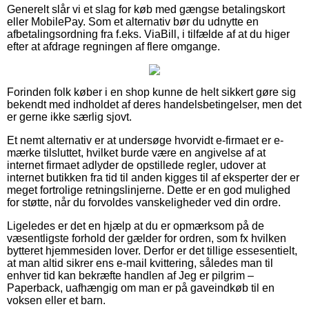
Generelt slår vi et slag for køb med gængse betalingskort
eller MobilePay. Som et alternativ bør du udnytte en
afbetalingsordning fra f.eks. ViaBill, i tilfælde af at du higer
efter at afdrage regningen af flere omgange.
Forinden folk køber i en shop kunne de helt sikkert gøre sig
bekendt med indholdet af deres handelsbetingelser, men det
er gerne ikke særlig sjovt.
Et nemt alternativ er at undersøge hvorvidt e-firmaet er e-
mærke tilsluttet, hvilket burde være en angivelse af at
internet firmaet adlyder de opstillede regler, udover at
internet butikken fra tid til anden kigges til af eksperter der er
meget fortrolige retningslinjerne. Dette er en god mulighed
for støtte, når du forvoldes vanskeligheder ved din ordre.
Ligeledes er det en hjælp at du er opmærksom på de
væsentligste forhold der gælder for ordren, som fx hvilken
bytteret hjemmesiden lover. Derfor er det tillige essesentielt,
at man altid sikrer ens e-mail kvittering, således man til
enhver tid kan bekræfte handlen af Jeg er pilgrim –
Paperback, uafhængig om man er på gaveindkøb til en
voksen eller et barn.