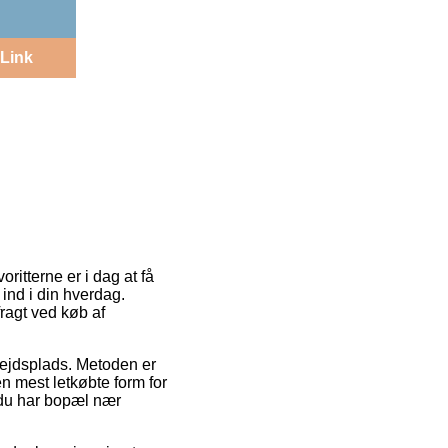
Link
ritterne er i dag at få
 ind i din hverdag.
fragt ved køb af
rbejdsplads. Metoden er
 mest letkøbte form for
t du har bopæl nær