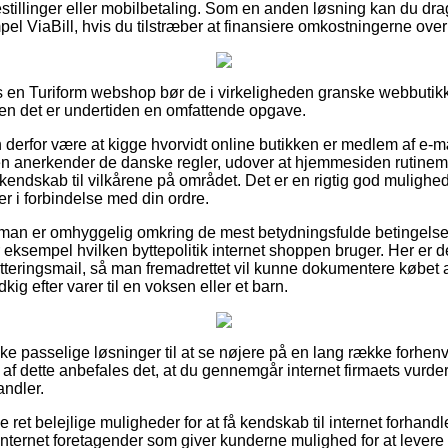
bestillinger eller mobilbetaling. Som en anden løsning kan du dra
el ViaBill, hvis du tilstræber at finansiere omkostningerne over 
os en Turiform webshop bør de i virkeligheden granske webbutik
men det er undertiden en omfattende opgave.
erfor være at kigge hvorvidt online butikken er medlem af e-mær
 anerkender de danske regler, udover at hjemmesiden rutinemæs
 kendskab til vilkårene på området. Det er en rigtig god mulighed 
r i forbindelse med din ordre.
at man er omhyggelig omkring de mest betydningsfulde betingels
 eksempel hvilken byttepolitik internet shoppen bruger. Her er det
tteringsmail, så man fremadrettet vil kunne dokumentere købet 
kig efter varer til en voksen eller et barn.
ske passelige løsninger til at se nøjere på en lang række forh
af dette anbefales det, at du gennemgår internet firmaets vurd
andler.
e ret belejlige muligheder for at få kendskab til internet forhand
internet foretagender som giver kunderne mulighed for at levere 