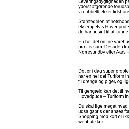
Leveringsdygtigheden på
yderst afgørende forudsat
vi dobbelttjekker tidsho
Størstedelen af netshop
eksempelvis Hovedpude – 
de har udsigt til at kun
En hel del online varehu
præcis sum. Desuden kan 
Nørresundby eller Aars – v
Det er i dag super problem
har en hel del Turiform i
til drenge og piger, og l
Til gengæld kan det til h
Hovedpude – Turiform ind
Du skal lige meget hvad 
udsalgspris der anses for
Shopping med kort er ikk
webbutikker.