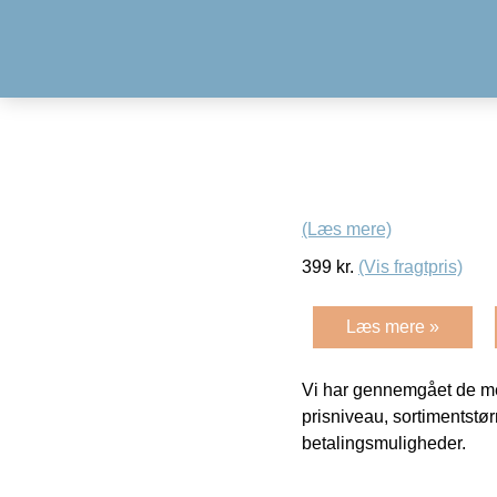
(Læs mere)
399
kr.
(Vis fragtpris)
Læs mere »
Vi har gennemgået de mes
prisniveau, sortimentstø
betalingsmuligheder.