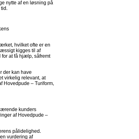
ge nytte af en løsning på
tid.
kens
ket, hvilket ofte er en
sigt kigges til af
for at få hjælp, såfremt
er der kan have
 virkelig relevant, at
af Hovedpude – Turiform,
enværende kunders
eringer af Hovedpude –
lerens pålidelighed.
en vurdering af