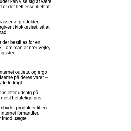
der kan vise sig at være
er det helt essentielt at
sser af produkter,
givent klokkeslæt, så at
mad.
der bestilles for en
de – om man er nær Vejle,
ingssted.
nternet outlets, og ergo
riserne på deres varer –
e fri fragt.
hops efter udsalg på
est betalelige pris.
mbyder produkter til en
internet forhandler.
er imod uægte