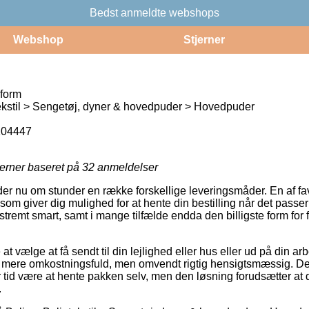
Bedst anmeldte webshops
Webshop
Stjerner
form
ekstil > Sengetøj, dyner & hovedpuder > Hovedpuder
104447
jerner baseret på
32
anmeldelser
er nu om stunder en række forskellige leveringsmåder. En af favo
 som giver dig mulighed for at hente din bestilling når det passer
tremt smart, samt i mange tilfælde endda den billigste form for 
at vælge at få sendt til din lejlighed eller hus eller ud på din a
 mere omkostningsfuld, men omvendt rigtig hensigtsmæssig. Den
er tid være at hente pakken selv, men den løsning forudsætter a
.