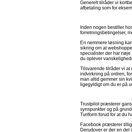
Generelt tilråder vi kort
afbetaling som for eksemp
Inden nogen bestiller h
forretningsbetingelser, 
En nemmere løsning kan d
sikring om at webshoppen
specialister der har nøje
du oplever vanskelighede
Tilsvarende tilråder vi 
indvirkning på ordren, for
man altid gemmer sin kvi
ligegyldigt om du er på ud
Trustpilot præsterer gan
synspunkter og på grund 
Turiform forud for at du h
Facebook præsterer tillig
Derudover er der en del 