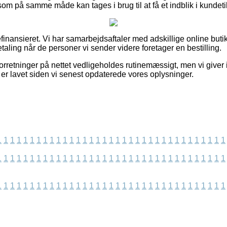
om på samme måde kan tages i brug til at få et indblik i kundet
nansieret. Vi har samarbejdsaftaler med adskillige online butikk
etaling når de personer vi sender videre foretager en bestilling.
forretninger på nettet vedligeholdes rutinemæssigt, men vi giver
 er lavet siden vi senest opdaterede vores oplysninger.
1
1
1
1
1
1
1
1
1
1
1
1
1
1
1
1
1
1
1
1
1
1
1
1
1
1
1
1
1
1
1
1
1
1
1
1
1
1
1
1
1
1
1
1
1
1
1
1
1
1
1
1
1
1
1
1
1
1
1
1
1
1
1
1
1
1
1
1
1
1
1
1
1
1
1
1
1
1
1
1
1
1
1
1
1
1
1
1
1
1
1
1
1
1
1
1
1
1
1
1
1
1
1
1
1