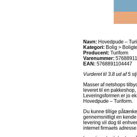
Navn:
Hovedpude – Turi
Kategori:
Bolig > Boligt
Producent:
Turiform
Varenummer:
5768891
EAN:
5768891104447
Vurderet til
3.8
ud af 5 st
Masser af netshops tilbyd
leveret til en pakkeshop,
Leveringsformen er jo eks
Hovedpude – Turiform.
Du kunne tillige påtænke 
gennemsnitligt en kende
levering vil dog til enhv
internet firmaets adresse