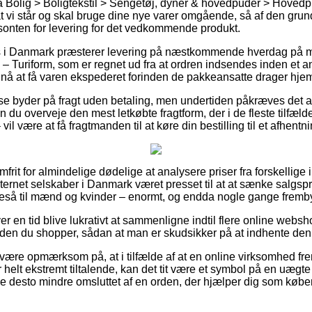
 Bolig > Boligtekstil > Sengetøj, dyner & hovedpuder > Hovedpu
 vi står og skal bruge dine nye varer omgående, så af den grund 
risonten for levering for det vedkommende produkt.
s i Danmark præsterer levering på næstkommende hverdag på ma
Turiform, som er regnet ud fra at ordren indsendes inden et an
ne nå at få varen ekspederet forinden de pakkeansatte drager hje
se byder på fragt uden betaling, men undertiden påkræves det at 
du overveje den mest letkøbte fragtform, der i de fleste tilfæl
il være at få fragtmanden til at køre din bestilling til et afhentn
frit for almindelige dødelige at analysere priser fra forskellige i
nternet selskaber i Danmark været presset til at at sænke salgsp
igeså til mænd og kvinder – enormt, og endda nogle gange frembyd
ver en tid blive lukrativt at sammenligne indtil flere online webs
en du shopper, sådan at man er skudsikker på at indhente den m
være opmærksom på, at i tilfælde af at en online virksomhed fre
 helt ekstremt tiltalende, kan det tit være et symbol på en uægte 
e desto mindre omsluttet af en orden, der hjælper dig som køb