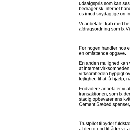
udsalgspris som kan ses s
bedragerisk internet hand
os imod snydagtige onlin
Vi anbefaler køb med bet
afdragsordning som fx Via
Før nogen handler hos en
en omfattende opgave.
En anden mulighed kan væ
at internet virksomheden 
virksomheden hyppigt ov
lejlighed til at få hjælp,
Endvidere anbefaler vi a
transaktionen, som fx de
stadig opbevarer ens kvi
Cement Sæbedispenser, om
Trustpilot tilbyder fulds
af den grund tilråder vi,