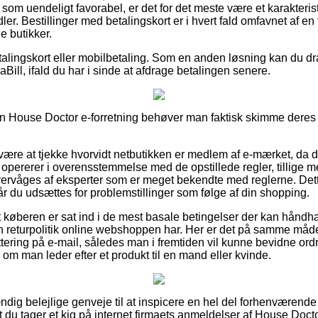
om uendeligt favorabel, er det for det meste være et karakterist
ler. Bestillinger med betalingskort er i hvert fald omfavnet af e
e butikker.
alingskort eller mobilbetaling. Som en anden løsning kan du dra
Bill, ifald du har i sinde at afdrage betalingen senere.
 House Doctor e-forretning behøver man faktisk skimme deres vi
re at tjekke hvorvidt netbutikken er medlem af e-mærket, da de
opererer i overensstemmelse med de opstillede regler, tillige m
ervåges af eksperter som er meget bekendte med reglerne. Det
 når du udsættes for problemstillinger som følge af din shopping.
t køberen er sat ind i de mest basale betingelser der kan hånd
n returpolitik online webshoppen har. Her er det på samme måde
ttering på e-mail, således man i fremtiden vil kunne bevidne or
 man leder efter et produkt til en mand eller kvinde.
tændig belejlige genveje til at inspicere en hel del forhenværen
 at du tager et kig på internet firmaets anmeldelser af House Doc