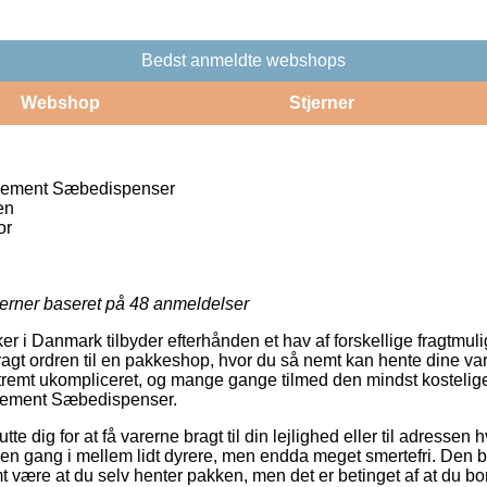
Bedst anmeldte webshops
Webshop
Stjerner
Cement Sæbedispenser
en
or
jerner baseret på
48
anmeldelser
er i Danmark tilbyder efterhånden et hav af forskellige fragtmul
agt ordren til en pakkeshop, hvor du så nemt kan hente dine varer 
stremt ukompliceret, og mange gange tilmed den mindst kosteli
Cement Sæbedispenser.
e dig for at få varerne bragt til din lejlighed eller til adressen 
en gang i mellem lidt dyrere, men endda meget smertefri. Den bil
mt være at du selv henter pakken, men det er betinget af at du bor 