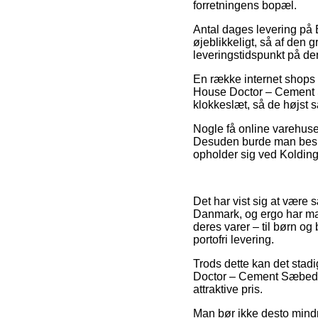
forretningens bopæl.
Antal dages levering på B
øjeblikkeligt, så af den 
leveringstidspunkt på d
En række internet shops s
House Doctor – Cement Sæ
klokkeslæt, så de højst 
Nogle få online varehuse
Desuden burde man beslut
opholder sig ved Kolding,
Det har vist sig at være s
Danmark, og ergo har ma
deres varer – til børn og
portofri levering.
Trods dette kan det stadi
Doctor – Cement Sæbedisp
attraktive pris.
Man bør ikke desto mindre