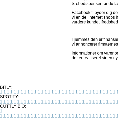
Sæbedispenser før du fæ
Facebook tilbyder dig de
vi en del internet shops 
vurdere kundetilfredshed
Hjemmesiden er finansier
vi annoncerer firmaernes
Informationer om varer o
der er realiseret siden n
BITLY:
1
1
1
1
1
1
1
1
1
1
1
1
1
1
1
1
1
1
1
1
1
1
1
1
1
1
1
1
1
1
1
1
1
1
SPOTIFY:
1
1
1
1
1
1
1
1
1
1
1
1
1
1
1
1
1
1
1
1
1
1
1
1
1
1
1
1
1
1
1
1
1
1
CUTTLY BIO:
1
1
1
1
1
1
1
1
1
1
1
1
1
1
1
1
1
1
1
1
1
1
1
1
1
1
1
1
1
1
1
1
1
1
1