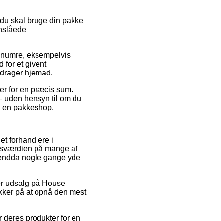
t du skal bruge din pakke
anslåede
arenumre, eksempelvis
 for et givent
 drager hjemad.
er for en præcis sum.
 – uden hensyn til om du
il en pakkeshop.
net forhandlere i
gsværdien på mange af
og endda nogle gange yde
fter udsalg på House
kker på at opnå den mest
r deres produkter for en