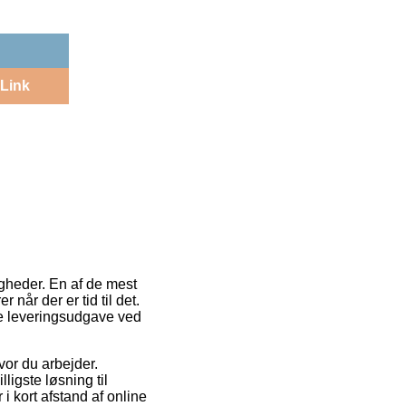
Link
igheder. En af de mest
når der er tid til det.
ge leveringsudgave ved
hvor du arbejder.
ligste løsning til
i kort afstand af online