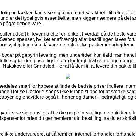
olig og køkken kan vise sig at være ret så aktuel i tilfælde af a
grund er det tydeligvis essentielt at man kigger nærmere på det 
en pågældende vare.
tiller udsigt til levering efter en enkelt hverdag på de fleste v
bedispenser, hvilket er afhængig af at bestillingen laves forud
sandsynligt kan nå at få varerne pakket før pakkemedarbejderne
 byder på gebyrfri levering, men undertiden kun ifald man handl
te sig for den prisbilligste form for fragt, hvilket mange gange
 Nakskov eller Grindsted – er at få dem til at levere din pakke t
ærdeles smart for købere at finde de bedste priser fra flere inter
nge House Doctor e-shops ikke kunne slippe for at sænke sal
 babyer, og endvidere også til herrer og damer – betragteligt, 
gvæk vise sig gunstigt at tjekke nogle forskellige netbutikker e
enser forinden du gennemfører din bestilling, så du er skråsi
 ikke undervurdere, at såfremt en internet forhandler forhandle