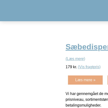
Sæbedispe
(Læs mere)
179
kr.
(Vis fragtpris)
Læs mere »
Vi har gennemgået de mes
prisniveau, sortimentstø
betalingsmuligheder.