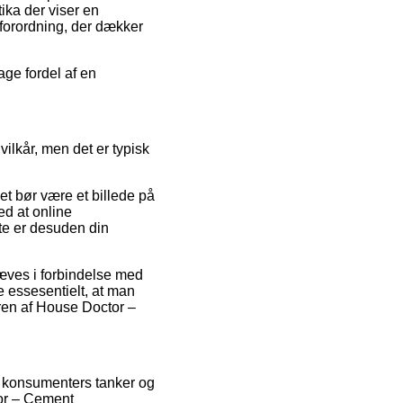
ika der viser en
n forordning, der dækker
ge fordel af en
lkår, men det er typisk
t bør være et billede på
ed at online
te er desuden din
hæves i forbindelse med
 essesentielt, at man
dren af House Doctor –
de konsumenters tanker og
tor – Cement