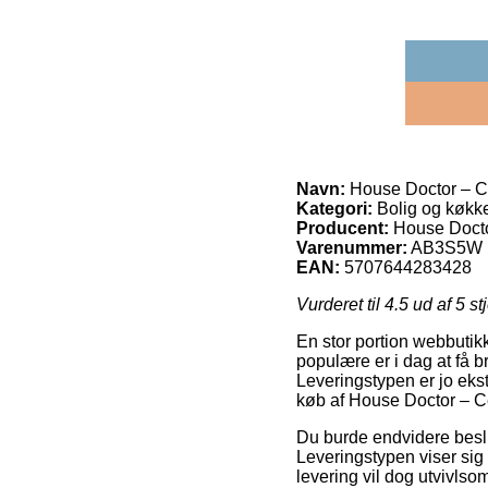
Navn:
House Doctor – 
Kategori:
Bolig og køkk
Producent:
House Doct
Varenummer:
AB3S5W
EAN:
5707644283428
Vurderet til
4.5
ud af 5 st
En stor portion webbutikk
populære er i dag at få br
Leveringstypen er jo ek
køb af House Doctor – 
Du burde endvidere beslutt
Leveringstypen viser sig 
levering vil dog utvivlso