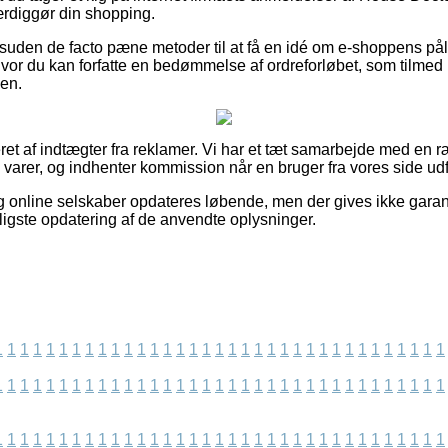
rdiggør din shopping.
suden de facto pæne metoder til at få en idé om e-shoppens på
hvor du kan forfatte en bedømmelse af ordreforløbet, som tilmed bø
en.
et af indtægter fra reklamer. Vi har et tæt samarbejde med en ræ
 varer, og indhenter kommission når en bruger fra vores side udf
g online selskaber opdateres løbende, men der gives ikke garan
yligste opdatering af de anvendte oplysninger.
1
1
1
1
1
1
1
1
1
1
1
1
1
1
1
1
1
1
1
1
1
1
1
1
1
1
1
1
1
1
1
1
1
1
1
1
1
1
1
1
1
1
1
1
1
1
1
1
1
1
1
1
1
1
1
1
1
1
1
1
1
1
1
1
1
1
1
1
1
1
1
1
1
1
1
1
1
1
1
1
1
1
1
1
1
1
1
1
1
1
1
1
1
1
1
1
1
1
1
1
1
1
1
1
1