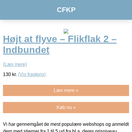
CFKP
Højt at flyve – Flikflak 2 –
Indbundet
(Læs mere)
130
kr.
(Vis fragtpris)
Læs mere »
Køb nu »
Vi har gennemgået de mest populære webshops og anmeldt
dem med stjerner fra 1 til 5 ud fra bl.a. deres prisniveau,