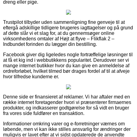
dreng eller pige.
Trustpilot tilbyder uden sammenligning fine genveje til at
eftergå adskillige tidligere brugeres iagttagelser og på grund
af dette slår vi et slag for, at du gennemsøger online
virksomhedens omtaler af Højt at flyve – Flikflak 2 –
Indbundet forinden du lægger din bestilling.
Facebook giver dig ligeledes nogle fortræffelige løsninger til
at få et kig ind i webbutikkens popularitet. Derudover ser vi
mange internet butikker hvor du kan give en anmeldelse af
ordreforløbet, hvilket tilmed bør drages fordel af til at afveje
hvor tilfredse kunderne er.
Denne side er finansieret af reklamer. Vi har aftaler med en
række internet foretagender hvori vi præsenterer firmaernes
produkter, og indkasserer godtgørelse for så vidt en bruger
fra vores side fuldfører en transaktion.
Informationer omkring varer og e-forretninger værnes om
løbende, men vi kan ikke stilles ansvarlig for ændringer der
muligvis er lavet efter at vi sidst opdaterede de anvendte