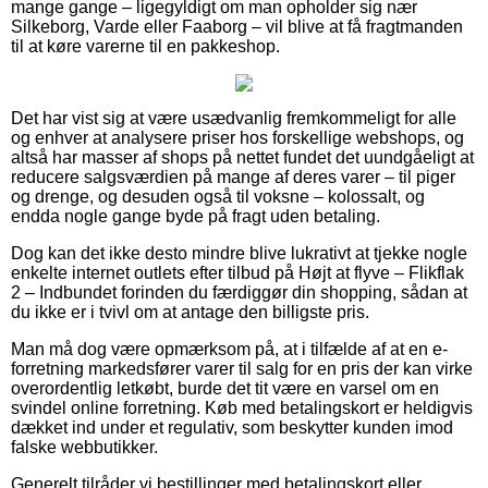
mange gange – ligegyldigt om man opholder sig nær
Silkeborg, Varde eller Faaborg – vil blive at få fragtmanden
til at køre varerne til en pakkeshop.
Det har vist sig at være usædvanlig fremkommeligt for alle
og enhver at analysere priser hos forskellige webshops, og
altså har masser af shops på nettet fundet det uundgåeligt at
reducere salgsværdien på mange af deres varer – til piger
og drenge, og desuden også til voksne – kolossalt, og
endda nogle gange byde på fragt uden betaling.
Dog kan det ikke desto mindre blive lukrativt at tjekke nogle
enkelte internet outlets efter tilbud på Højt at flyve – Flikflak
2 – Indbundet forinden du færdiggør din shopping, sådan at
du ikke er i tvivl om at antage den billigste pris.
Man må dog være opmærksom på, at i tilfælde af at en e-
forretning markedsfører varer til salg for en pris der kan virke
overordentlig letkøbt, burde det tit være en varsel om en
svindel online forretning. Køb med betalingskort er heldigvis
dækket ind under et regulativ, som beskytter kunden imod
falske webbutikker.
Generelt tilråder vi bestillinger med betalingskort eller