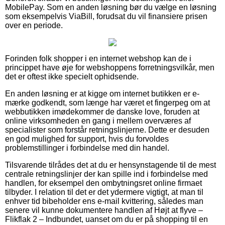
MobilePay. Som en anden løsning bør du vælge en løsning
som eksempelvis ViaBill, forudsat du vil finansiere prisen
over en periode.
Forinden folk shopper i en internet webshop kan de i
princippet have øje for webshoppens forretningsvilkår, men
det er oftest ikke specielt ophidsende.
En anden løsning er at kigge om internet butikken er e-
mærke godkendt, som længe har været et fingerpeg om at
webbutikken imødekommer de danske love, foruden at
online virksomheden en gang i mellem overværes af
specialister som forstår retningslinjerne. Dette er desuden
en god mulighed for support, hvis du forvoldes
problemstillinger i forbindelse med din handel.
Tilsvarende tilrådes det at du er hensynstagende til de mest
centrale retningslinjer der kan spille ind i forbindelse med
handlen, for eksempel den ombytningsret online firmaet
tilbyder. I relation til det er det ydermere vigtigt, at man til
enhver tid bibeholder ens e-mail kvittering, således man
senere vil kunne dokumentere handlen af Højt at flyve –
Flikflak 2 – Indbundet, uanset om du er på shopping til en