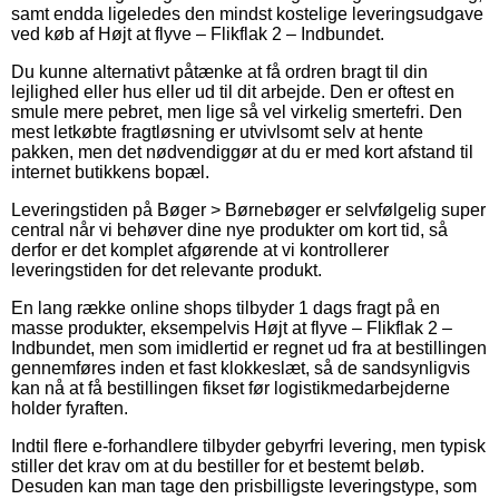
samt endda ligeledes den mindst kostelige leveringsudgave
ved køb af Højt at flyve – Flikflak 2 – Indbundet.
Du kunne alternativt påtænke at få ordren bragt til din
lejlighed eller hus eller ud til dit arbejde. Den er oftest en
smule mere pebret, men lige så vel virkelig smertefri. Den
mest letkøbte fragtløsning er utvivlsomt selv at hente
pakken, men det nødvendiggør at du er med kort afstand til
internet butikkens bopæl.
Leveringstiden på Bøger > Børnebøger er selvfølgelig super
central når vi behøver dine nye produkter om kort tid, så
derfor er det komplet afgørende at vi kontrollerer
leveringstiden for det relevante produkt.
En lang række online shops tilbyder 1 dags fragt på en
masse produkter, eksempelvis Højt at flyve – Flikflak 2 –
Indbundet, men som imidlertid er regnet ud fra at bestillingen
gennemføres inden et fast klokkeslæt, så de sandsynligvis
kan nå at få bestillingen fikset før logistikmedarbejderne
holder fyraften.
Indtil flere e-forhandlere tilbyder gebyrfri levering, men typisk
stiller det krav om at du bestiller for et bestemt beløb.
Desuden kan man tage den prisbilligste leveringstype, som