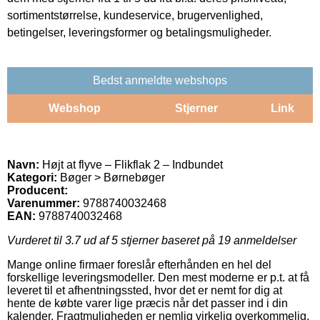
sortimentstørrelse, kundeservice, brugervenlighed,
betingelser, leveringsformer og betalingsmuligheder.
Bedst anmeldte webshops
Webshop
Stjerner
Link
Navn:
Højt at flyve – Flikflak 2 – Indbundet
Kategori:
Bøger > Børnebøger
Producent:
Varenummer:
9788740032468
EAN:
9788740032468
Vurderet til
3.7
ud af 5 stjerner baseret på
19
anmeldelser
Mange online firmaer foreslår efterhånden en hel del
forskellige leveringsmodeller. Den mest moderne er p.t. at få
leveret til et afhentningssted, hvor det er nemt for dig at
hente de købte varer lige præcis når det passer ind i din
kalender. Fragtmuligheden er nemlig virkelig overkommelig,