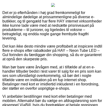
Det er jo efterhånden i høj grad fremkommeligt for
almindelige dødelige at prissammenligne på diverse e-
butikker, og til gengæld har flere HAY internet virksomheder
ikke kunne lade være med at nedsætte prisniveauet på
produkterne – til juniorer, og ligeledes til voksne –
betragteligt, og endda nogle gange frembyde fragtfri
levering.
Det kan ikke desto mindre være profitabelt at inspicere indtil
flere e-shops efter rabatkoder på HAY – Neon Tube LED –
Gul forinden du færdiggør din shopping, så du er garanteret
at opnå den skarpeste pris.
Man bør bare være årvågen med, at i tilfælde af at en e-
handler tilbyder bedst i test varer til salg for en pris som kan
ses som uforståeligt overkommelig, så bør det i nogle
tilfælde være en indikation på en fup internet shop.
Betalinger med kort er imidlertid inkluderet i en forordning,
der støtter en overfor uoprigtige e-shops.
Vi anbefaler bestillinger med kort eller betalinger med
mobilen. Alternativt bør du vælge en afdragsløsning som for
eksempel ViaBill, hvis du foretrækker at betale regningen