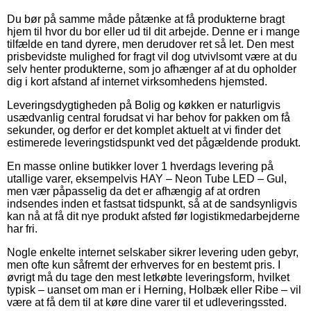
Du bør på samme måde påtænke at få produkterne bragt
hjem til hvor du bor eller ud til dit arbejde. Denne er i mange
tilfælde en tand dyrere, men derudover ret så let. Den mest
prisbevidste mulighed for fragt vil dog utvivlsomt være at du
selv henter produkterne, som jo afhænger af at du opholder
dig i kort afstand af internet virksomhedens hjemsted.
Leveringsdygtigheden på Bolig og køkken er naturligvis
usædvanlig central forudsat vi har behov for pakken om få
sekunder, og derfor er det komplet aktuelt at vi finder det
estimerede leveringstidspunkt ved det pågældende produkt.
En masse online butikker lover 1 hverdags levering på
utallige varer, eksempelvis HAY – Neon Tube LED – Gul,
men vær påpasselig da det er afhængig af at ordren
indsendes inden et fastsat tidspunkt, så at de sandsynligvis
kan nå at få dit nye produkt afsted før logistikmedarbejderne
har fri.
Nogle enkelte internet selskaber sikrer levering uden gebyr,
men ofte kun såfremt der erhverves for en bestemt pris. I
øvrigt må du tage den mest letkøbte leveringsform, hvilket
typisk – uanset om man er i Herning, Holbæk eller Ribe – vil
være at få dem til at køre dine varer til et udleveringssted.