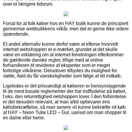
over et længere tidsrum.
Forud for at folk køber hos en HAY butik kunne de principielt
gennemse webbutikkens vilkår, men det er gerne ikke videre
spændende.
Et andet alternativ kunne derfor være at efterse hvorvidt
internet webshoppen er e-mærket, grundet at det skulle
være en erklæring om at internet forretningen efterkommer
de gældende danske regler, tillige med at online
forhandleren tit revideres af eksperter som er meget
fortrolige vilkårene. Derudover tilbydes du mulighed for
støtte, ifald du får vanskeligheder som følge af dit indkøb.
Ligeledes er det prisværdigt at køberen er hensynstagende
til de mest basale reglementer der har indflydelse på købet,
f.eks. den returrettighed netshoppen lover. I den forbindelse
er det desuden relevant, at man altid opbevarer ens
købsbekræftelse, så man senere vil kunne bekræfte sit køb
af HAY – Neon Tube LED – Gul, uanset om man shopper til
en dame eller herre.