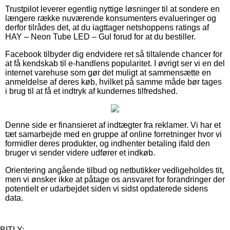
Trustpilot leverer egentlig nyttige løsninger til at sondere en
længere række nuværende konsumenters evalueringer og
derfor tilrådes det, at du iagttager netshoppens ratings af
HAY – Neon Tube LED – Gul forud for at du bestiller.
Facebook tilbyder dig endvidere ret så tiltalende chancer for
at få kendskab til e-handlens popularitet. I øvrigt ser vi en del
internet varehuse som gør det muligt at sammensætte en
anmeldelse af deres køb, hvilket på samme måde bør tages
i brug til at få et indtryk af kundernes tilfredshed.
Denne side er finansieret af indtægter fra reklamer. Vi har et
tæt samarbejde med en gruppe af online forretninger hvor vi
formidler deres produkter, og indhenter betaling ifald den
bruger vi sender videre udfører et indkøb.
Orientering angående tilbud og netbutikker vedligeholdes tit,
men vi ønsker ikke at påtage os ansvaret for forandringer der
potentielt er udarbejdet siden vi sidst opdaterede sidens
data.
BITLY: