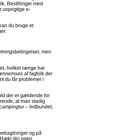
k. Bestillinger med
 uoprigtige e-
 kan du bruge et
ger.
etningsbetingelser, men
t, hvilket længe har
gennemses af fagfolk der
t du får problemer i
ld der er gældende for
ørende, at man stadig
 campingtur – Indbundet,
betragtninger og på
f Hækl din egen