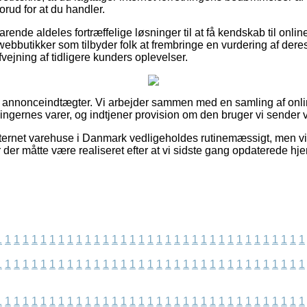
rud for at du handler.
rende aldeles fortræffelige løsninger til at få kendskab til onli
ebbutikker som tilbyder folk at frembringe en vurdering af der
fvejning af tidligere kunders oplevelser.
af annonceindtægter. Vi arbejder sammen med en samling af online
ningernes varer, og indtjener provision om den bruger vi sender 
ternet varehuse i Danmark vedligeholdes rutinemæssigt, men vi 
r der måtte være realiseret efter at vi sidste gang opdaterede 
1
1
1
1
1
1
1
1
1
1
1
1
1
1
1
1
1
1
1
1
1
1
1
1
1
1
1
1
1
1
1
1
1
1
1
1
1
1
1
1
1
1
1
1
1
1
1
1
1
1
1
1
1
1
1
1
1
1
1
1
1
1
1
1
1
1
1
1
1
1
1
1
1
1
1
1
1
1
1
1
1
1
1
1
1
1
1
1
1
1
1
1
1
1
1
1
1
1
1
1
1
1
1
1
1