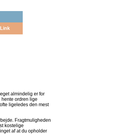
Link
meget almindelig er for
e hente ordren lige
 ofte ligeledes den mest
t arbejde. Fragtmuligheden
st kostelige
inget af at du opholder