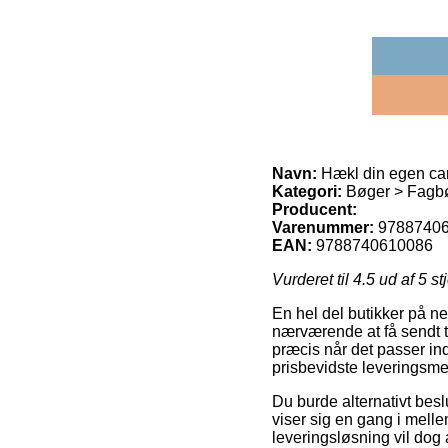
Navn:
Hækl din egen ca
Kategori:
Bøger > Fagbøg
Producent:
Varenummer:
9788740
EAN:
9788740610086
Vurderet til
4.5
ud af 5 st
En hel del butikker på net
nærværende at få sendt ti
præcis når det passer ind
prisbevidste leveringsm
Du burde alternativt beslu
viser sig en gang i melle
leveringsløsning vil dog 