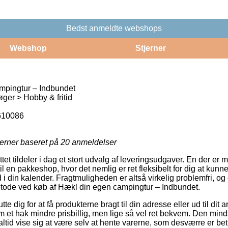
Bedst anmeldte webshops
Webshop
Stjerner
mpingtur – Indbundet
er > Hobby & fritid
610086
jerner baseret på
20
anmeldelser
tet tildeler i dag et stort udvalg af leveringsudgaver. En der er 
l en pakkeshop, hvor det nemlig er ret fleksibelt for dig at kunn
 i din kalender. Fragtmuligheden er altså virkelig problemfri, og
etode ved køb af Hækl din egen campingtur – Indbundet.
tte dig for at få produkterne bragt til din adresse eller ud til di
m et hak mindre prisbillig, men lige så vel ret bekvem. Den mind
altid vise sig at være selv at hente varerne, som desværre er bet