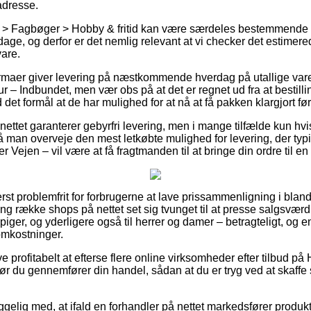
adresse.
r > Fagbøger > Hobby & fritid kan være særdeles bestemmende
dage, og derfor er det nemlig relevant at vi checker det estimer
are.
 firmaer giver levering på næstkommende hverdag på utallige v
– Indbundet, men vær obs på at det er regnet ud fra at bestillin
det formål at de har mulighed for at nå at få pakken klargjort før
nettet garanterer gebyrfri levering, men i mange tilfælde kun hv
an overveje den mest letkøbte mulighed for levering, der typi
r Vejen – vil være at få fragtmanden til at bringe din ordre til e
rst problemfrit for forbrugerne at lave prissammenligning i bland
lang række shops på nettet set sig tvunget til at presse salgsvæ
 piger, og yderligere også til herrer og damer – betragteligt, og
omkostninger.
ve profitabelt at efterse flere online virksomheder efter tilbud p
r du gennemfører din handel, sådan at du er tryg ved at skaffe 
lig med, at ifald en forhandler på nettet markedsfører produkte