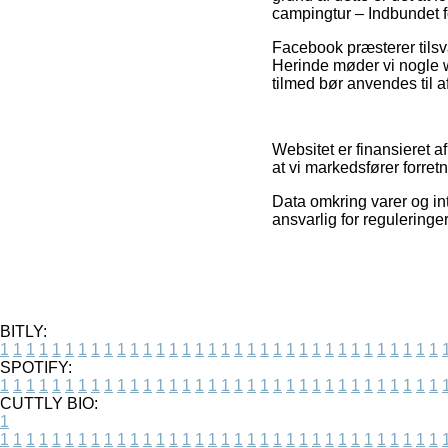
campingtur – Indbundet fo
Facebook præsterer tilsva
Herinde møder vi nogle w
tilmed bør anvendes til a
Websitet er finansieret 
at vi markedsfører forret
Data omkring varer og in
ansvarlig for reguleringe
BITLY:
1
1
1
1
1
1
1
1
1
1
1
1
1
1
1
1
1
1
1
1
1
1
1
1
1
1
1
1
1
1
1
1
1
1
SPOTIFY:
1
1
1
1
1
1
1
1
1
1
1
1
1
1
1
1
1
1
1
1
1
1
1
1
1
1
1
1
1
1
1
1
1
1
CUTTLY BIO:
1
1
1
1
1
1
1
1
1
1
1
1
1
1
1
1
1
1
1
1
1
1
1
1
1
1
1
1
1
1
1
1
1
1
1