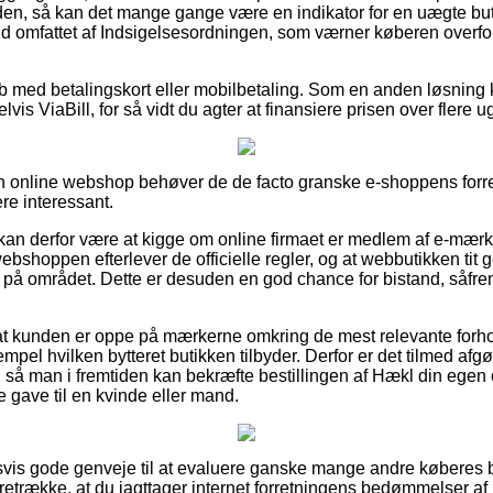
en, så kan det mange gange være en indikator for en uægte buti
fald omfattet af Indsigelsesordningen, som værner køberen overfor
køb med betalingskort eller mobilbetaling. Som en anden løsning
vis ViaBill, for så vidt du agter at finansiere prisen over flere u
n online webshop behøver de de facto granske e-shoppens forr
ere interessant.
n derfor være at kigge om online firmaet er medlem af e-mærke
bshoppen efterlever de officielle regler, og at webbutikken tit 
å området. Dette er desuden en god chance for bistand, såfrem
 at kunden er oppe på mærkerne omkring de mest relevante forho
empel hvilken bytteret butikken tilbyder. Derfor er det tilmed afg
 så man i fremtiden kan bekræfte bestillingen af Hækl din egen
gave til en kvinde eller mand.
oldsvis gode genveje til at evaluere ganske mange andre køberes 
foretrække, at du iagttager internet forretningens bedømmelser a