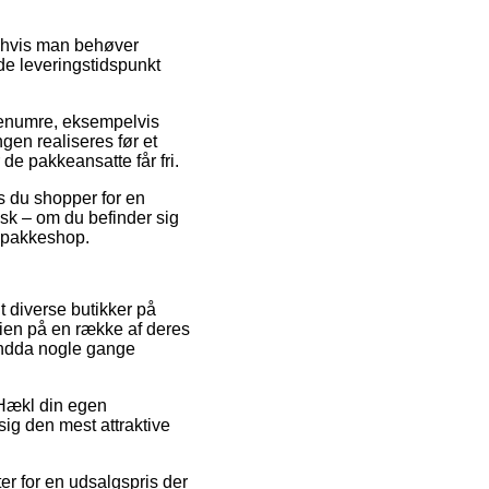
 hvis man behøver
ede leveringstidspunkt
arenumre, eksempelvis
gen realiseres før et
 de pakkeansatte får fri.
is du shopper for en
sk – om du befinder sig
n pakkeshop.
t diverse butikker på
rdien på en række af deres
 endda nogle gange
å Hækl din egen
sig den mest attraktive
r for en udsalgspris der