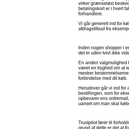
virker grænseløst besked
betalingskort er i hvert 
forhandlere.
Vi går generelt ind for 
afdragstilbud fra eksempel
Inden nogen shopper i e
det er uden tvivl ikke vid
En anden valgmulighed ka
været en tryghed om at we
mestrer bestemmelserne p
forbindelse med dit køb.
Herudover går vi ind for
bestillingen, som for eks
opbevarer ens ordremail,
uanset om man skal købe 
Trustpilot fører til forh
grund af dette er det at 