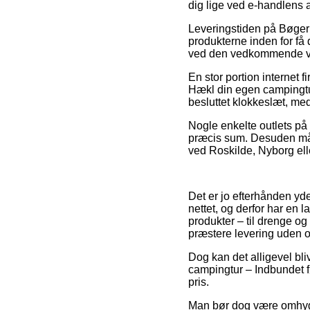
dig lige ved e-handlens 
Leveringstiden på Bøge
produkterne inden for få 
ved den vedkommende v
En stor portion internet
Hækl din egen campingtur 
besluttet klokkeslæt, med 
Nogle enkelte outlets på 
præcis sum. Desuden må m
ved Roskilde, Nyborg elle
Det er jo efterhånden yde
nettet, og derfor har en 
produkter – til drenge og
præstere levering uden 
Dog kan det alligevel bli
campingtur – Indbundet fø
pris.
Man bør dog være omhygge