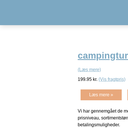
campingtur
(Læs mere)
199.95
kr.
(Vis fragtpris)
Læs mere »
Vi har gennemgået de mes
prisniveau, sortimentstø
betalingsmuligheder.