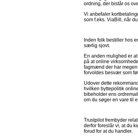
ordning, der bistår os ov
Vi anbefaler kortbetaling
som f.eks. ViaBill, når d
Inden folk bestiller hos 
særlig sjovt.
En anden mulighed er at 
på at online virksomheden
fagmænd der har megen vid
forvoldes besvær som føl
Udover dette rekommandere
hvilken byttepolitik onlin
bibeholder ens ordremail,
om du søger en vare til e
Trustpilot frembyder rela
derfor foreslår vi, at du 
forud for at du handler.