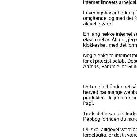
internet firmaets arbejdsl
Leveringshastigheden på
omgående, og med det fo
aktuelle vare.
En lang række internet s
eksempelvis Åh nej, jeg s
klokkeslæt, med det form
Nogle enkelte internet for
for et præcist beløb. Des
Aarhus, Farum eller Grinds
Det er efterhånden ret så
herved har mange webbuti
produkter – til juniorer,
fragt.
Trods dette kan det trods
Papbog forinden du handle
Du skal alligevel være ob
fordelagtig, er det tit v