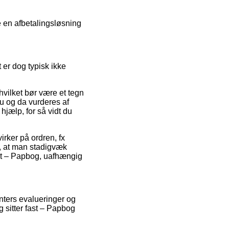
e en afbetalingsløsning
t er dog typisk ikke
vilket bør være et tegn
nu og da vurderes af
hjælp, for så vidt du
irker på ordren, fx
nt, at man stadigvæk
ast – Papbog, uafhængig
enters evalueringer og
g sitter fast – Papbog