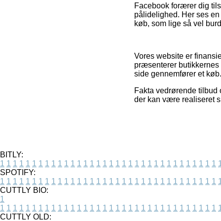
Facebook forærer dig til
pålidelighed. Her ses en
køb, som lige så vel burd
Vores website er finansie
præsenterer butikkernes 
side gennemfører et køb
Fakta vedrørende tilbud o
der kan være realiseret s
BITLY:
1
1
1
1
1
1
1
1
1
1
1
1
1
1
1
1
1
1
1
1
1
1
1
1
1
1
1
1
1
1
1
1
1
1
SPOTIFY:
1
1
1
1
1
1
1
1
1
1
1
1
1
1
1
1
1
1
1
1
1
1
1
1
1
1
1
1
1
1
1
1
1
1
CUTTLY BIO:
1
1
1
1
1
1
1
1
1
1
1
1
1
1
1
1
1
1
1
1
1
1
1
1
1
1
1
1
1
1
1
1
1
1
1
CUTTLY OLD: