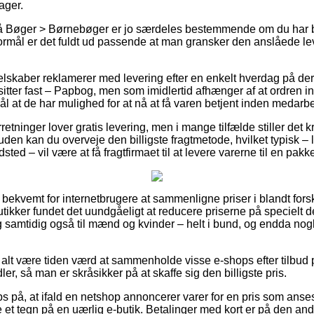
ager.
 Bøger > Børnebøger er jo særdeles bestemmende om du har b
rmål er det fuldt ud passende at man gransker den anslåede le
elskaber reklamerer med levering efter en enkelt hverdag på d
itter fast – Papbog, men som imidlertid afhænger af at ordren in
ål at de har mulighed for at nå at få varen betjent inden medar
retninger lover gratis levering, men i mange tilfælde stiller det 
uden kan du overveje den billigste fragtmetode, hvilket typisk – 
ted – vil være at få fragtfirmaet til at levere varerne til en pak
 bekvemt for internetbrugere at sammenligne priser i blandt fors
kker fundet det uundgåeligt at reducere priserne på specielt de
 og samtidig også til mænd og kvinder – helt i bund, og endda nog
 alt være tiden værd at sammenholde visse e-shops efter tilbud på
r, så man er skråsikker på at skaffe sig den billigste pris.
s på, at ifald en netshop annoncerer varer for en pris som anses
ære et tegn på en uærlig e-butik. Betalinger med kort er på den and