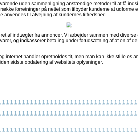
svarende uden sammenligning anstændige metoder til at få indsi
 række forretninger på nettet som tilbyder kunderne at udforme 
e anvendes til afvejning af kundernes tilfredshed.
ret af indtægter fra annoncer. Vi arbejder sammen med diverse o
varer, og indkasserer betaling under forudsætning af at en af 
.
g internet handler opretholdes tit, men man kan ikke stille os an
iden sidste opdatering af websitets oplysninger.
1
1
1
1
1
1
1
1
1
1
1
1
1
1
1
1
1
1
1
1
1
1
1
1
1
1
1
1
1
1
1
1
1
1
1
1
1
1
1
1
1
1
1
1
1
1
1
1
1
1
1
1
1
1
1
1
1
1
1
1
1
1
1
1
1
1
1
1
1
1
1
1
1
1
1
1
1
1
1
1
1
1
1
1
1
1
1
1
1
1
1
1
1
1
1
1
1
1
1
1
1
1
1
1
1