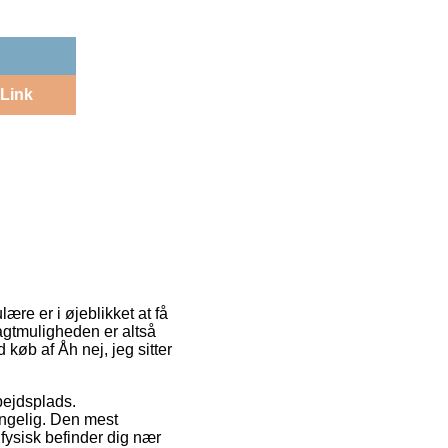
Link
lære er i øjeblikket at få
agtmuligheden er altså
køb af Åh nej, jeg sitter
bejdsplads.
ængelig. Den mest
fysisk befinder dig nær