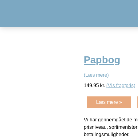
Papbog
(Læs mere)
149.95
kr.
(Vis fragtpris)
Læs mere »
Vi har gennemgået de mes
prisniveau, sortimentstø
betalingsmuligheder.