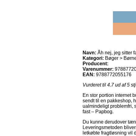
Navn:
Åh nej, jeg sitter 
Kategori:
Bøger > Børn
Producent:
Varenummer:
9788772
EAN:
9788772055176
Vurderet til
4.7
ud af 5 st
En stor portion internet b
sendt til en pakkeshop, 
ualmindeligt problemfri,
fast – Papbog.
Du kunne derudover tænke 
Leveringsmetoden bliver 
letkøbte fragtløsning vil