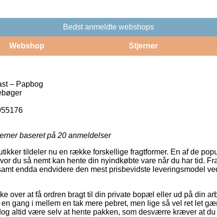
Bedst anmeldte webshops
Webshop
Stjerner
fast – Papbog
ebøger
055176
jerner baseret på
20
anmeldelser
utikker tildeler nu en række forskellige fragtformer. En af de popu
hvor du så nemt kan hente din nyindkøbte vare når du har tid. Fr
 samt endda endvidere den mest prisbevidste leveringsmodel ved 
over at få ordren bragt til din private bopæl eller ud på din ar
en gang i mellem en tak mere pebret, men lige så vel ret let g
 dog altid være selv at hente pakken, som desværre kræver at du 