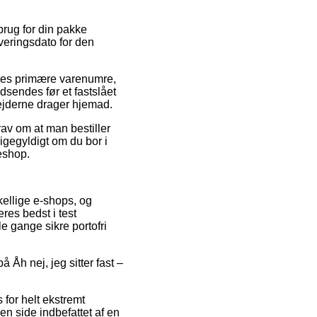
rug for din pakke
veringsdato for den
eres primære varenumre,
dsendes før et fastslået
bejderne drager hjemad.
krav om at man bestiller
ligegyldigt om du bor i
keshop.
kellige e-shops, og
res bedst i test
le gange sikre portofri
 Åh nej, jeg sitter fast –
 for helt ekstremt
en side indbefattet af en