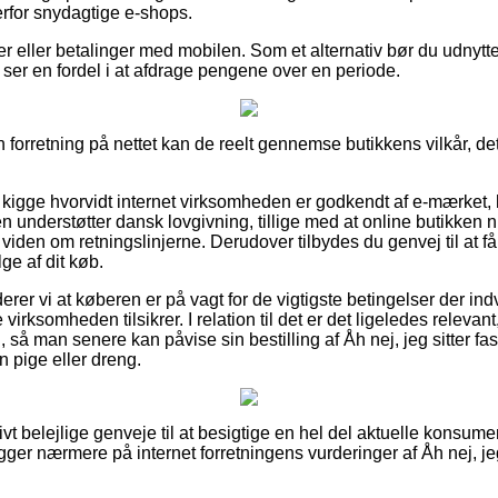
erfor snydagtige e-shops.
er eller betalinger med mobilen. Som et alternativ bør du udnytt
u ser en fordel i at afdrage pengene over en periode.
en forretning på nettet kan de reelt gennemse butikkens vilkår, de
kigge hvorvidt internet virksomheden er godkendt af e-mærket, h
 understøtter dansk lovgivning, tillige med at online butikken 
en om retningslinjerne. Derudover tilbydes du genvej til at få 
ge af dit køb.
r vi at køberen er på vagt for de vigtigste betingelser der indv
e virksomheden tilsikrer. I relation til det er det ligeledes releva
 så man senere kan påvise sin bestilling af Åh nej, jeg sitter f
n pige eller dreng.
tivt belejlige genveje til at besigtige en hel del aktuelle konsum
kigger nærmere på internet forretningens vurderinger af Åh nej, je