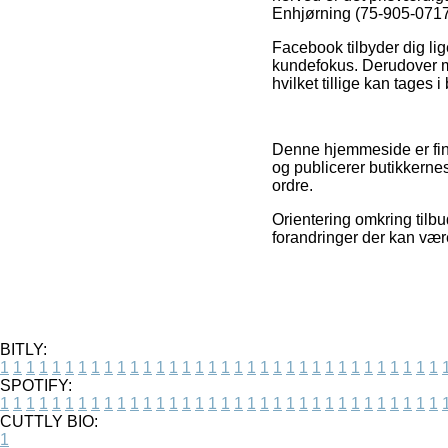
Enhjørning (75-905-07170)
Facebook tilbyder dig li
kundefokus. Derudover m
hvilket tillige kan tages
Denne hjemmeside er fin
og publicerer butikkerne
ordre.
Orientering omkring tilbu
forandringer der kan være
BITLY:
1
1
1
1
1
1
1
1
1
1
1
1
1
1
1
1
1
1
1
1
1
1
1
1
1
1
1
1
1
1
1
1
1
1
SPOTIFY:
1
1
1
1
1
1
1
1
1
1
1
1
1
1
1
1
1
1
1
1
1
1
1
1
1
1
1
1
1
1
1
1
1
1
CUTTLY BIO:
1