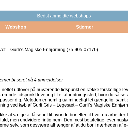
Bedst anmeldte webshops
Webshop
Stjerner
sæt – Gurli’s Magiske Enhjørning (75-905-07170)
jerner baseret på
4
anmeldelser
på nettet udlover på nuværende tidspunkt en række forskellige l
rende tidspunkt levering til et afhentningssted, hvor du så selv
 passer dig. Metoden er nemlig ualmindeligt let gængelig, samt 
sning ved køb af Gurli Gris – Legesæt – Gurli’s Magiske Enhjør
kke at vælge at få sendt til hvor du bor eller til hvor du arbejder. 
uld, men endvidere rigtig nem. Den mest betalelige leveringsløs
terne selv, som desværre afhænger af at du bor i nærheden af e-