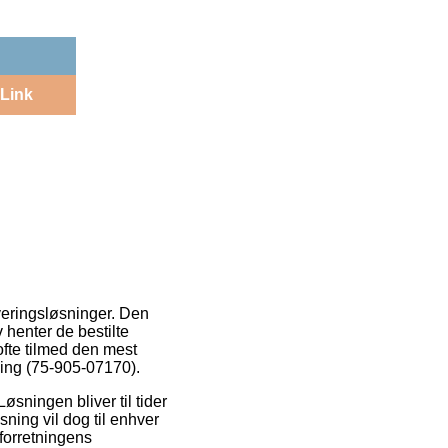
Link
everingsløsninger. Den
 henter de bestilte
ofte tilmed den mest
ning (75-905-07170).
Løsningen bliver til tider
ning vil dog til enhver
forretningens