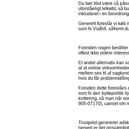
Du bør blot være så påvagt
uforståeligt letkøbt, så b
inkluderet i en forordnin
Generelt foreslår vi køb
som fx ViaBill, såfremt du
Forinden nogen bestiller 
oftest ikke videre interes
Et andet alternativ kan 
af at online virksomhede
mellem ses til af sagkynd
hvis du får problemstillin
Foruden dette foreslåes
som fx den byttepolitik h
kvittering, så man når so
905-07170), uanset om man
Trustpilot genererer ads
herved er det prisværdigt