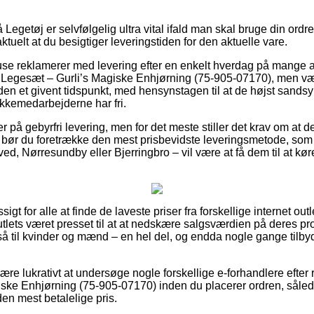
Legetøj er selvfølgelig ultra vital ifald man skal bruge din or
aktuelt at du besigtiger leveringstiden for den aktuelle vare.
huse reklamerer med levering efter en enkelt hverdag på mange
 Legesæt – Gurli’s Magiske Enhjørning (75-905-07170), men vær
nden et givent tidspunkt, med hensynstagen til at de højst sandsy
kkemedarbejderne har fri.
 på gebyrfri levering, men for det meste stiller det krav om at d
bør du foretrække den mest prisbevidste leveringsmetode, som
ed, Nørresundby eller Bjerringbro – vil være at få dem til at køre
igt for alle at finde de laveste priser fra forskellige internet out
tlets været presset til at at nedskære salgsværdien på deres pro
å til kvinder og mænd – en hel del, og endda nogle gange tilby
e lukrativt at undersøge nogle forskellige e-forhandlere efter 
iske Enhjørning (75-905-07170) inden du placerer ordren, såle
 den mest betalelige pris.