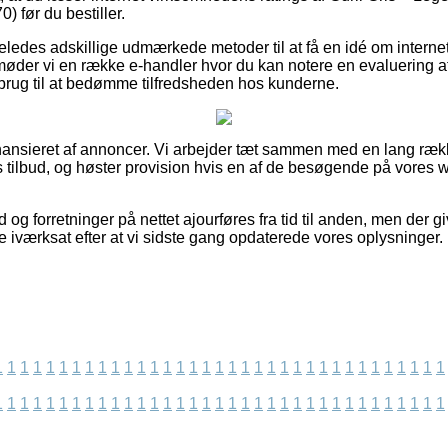
 før du bestiller.
geledes adskillige udmærkede metoder til at få en idé om intern
øder vi en række e-handler hvor du kan notere en evaluering a
 i brug til at bedømme tilfredsheden hos kunderne.
ansieret af annoncer. Vi arbejder tæt sammen med en lang rækk
s tilbud, og høster provision hvis en af de besøgende på vores w
d og forretninger på nettet ajourføres fra tid til anden, men der g
 iværksat efter at vi sidste gang opdaterede vores oplysninger.
1
1
1
1
1
1
1
1
1
1
1
1
1
1
1
1
1
1
1
1
1
1
1
1
1
1
1
1
1
1
1
1
1
1
1
1
1
1
1
1
1
1
1
1
1
1
1
1
1
1
1
1
1
1
1
1
1
1
1
1
1
1
1
1
1
1
1
1
1
1