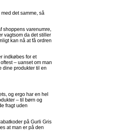
dre med det samme, så
 af shoppens varenumre,
 vagtsom da det stiller
nligt kan nå at få ordren
er indkøbes for et
 oftest – uanset om man
 dine produkter til en
lets, og ergo har en hel
dukter – til børn og
de fragt uden
rabatkoder på Gurli Gris
des at man er på den