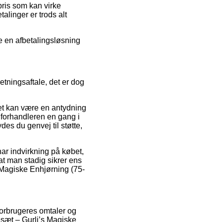
 pris som kan virke
talinger er trods alt
e en afbetalingsløsning
etningsaftale, det er dog
ket kan være en antydning
 forhandleren en gang i
es du genvej til støtte,
r indvirkning på købet,
 at man stadig sikrer ens
s Magiske Enhjørning (75-
forbrugeres omtaler og
esæt – Gurli’s Magiske