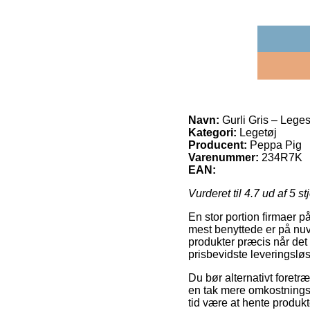
Navn:
Gurli Gris – Lege
Kategori:
Legetøj
Producent:
Peppa Pig
Varenummer:
234R7K
EAN:
Vurderet til
4.7
ud af 5 st
En stor portion firmaer 
mest benyttede er på nuvæ
produkter præcis når det
prisbevidste leveringslø
Du bør alternativt foretræ
en tak mere omkostningsf
tid være at hente produk