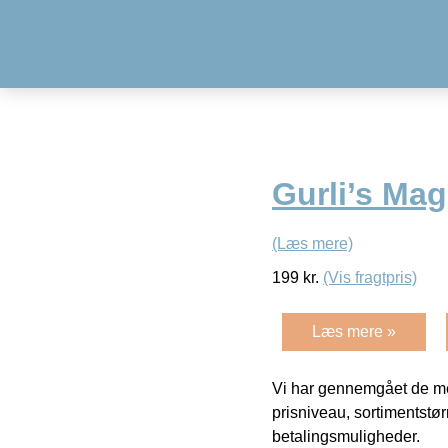
Gurli’s Mag
(Læs mere)
199
kr.
(Vis fragtpris)
Læs mere »
Vi har gennemgået de mes
prisniveau, sortimentstø
betalingsmuligheder.