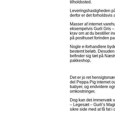
tilholdssted.
Leveringshastigheden på 
derfor er det forholdsvis 
Masser af internet vare
eksempelvis Gurli Gris –
krav om at du bestiller i
på posthuset forinden pa
Nogle e-forhandlere byder
bestemt beløb. Desuden 
befinder sig tæt på Næstv
pakkeshop.
Det er jo ret hensigtsmæss
del Peppa Pig internet ou
babyer, og endvidere ogs
omkostninger.
Dog kan det immervæk vær
– Legesæt – Gurli’s Mag
sikre side med at få fat i