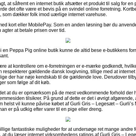
, at såfremt en internet butik afsætter et produkt til salg for en
urde det ofte være et bevis på en svindel online forretning. Kortbe
g, som dækker folk imod uærlige internet varehuse.
 med kort eller MobilePay. Som en anden løsning bør du anvend
 agter at betale prisen over tid.
i en Peppa Pig online butik kunne de altid bese e-butikkens forr
sant.
være at kontrollere om e-forretningen er e-mærke godkendt, hvil
n respekterer gældende dansk lovgivning, tillige med at internet
ige der har nøje kendskab til de gældende love. Derudover tilbyd
ger som følge af dit køb.
 det at du er opmærksom på de mest vedkommende forhold der ha
jemmesiden tilsikrer. På grund af dette er det i øvrigt afgørende,
m helst vil kunne påvise købet af Gurli Gris – Legesæt – Gurli’
 er på udkig efter varer til en pige eller dreng.
killige fantastiske muligheder for at undersøge ret mange andre 
, at du læser internet virksomhedens ratings af Gurli Gris – Leg