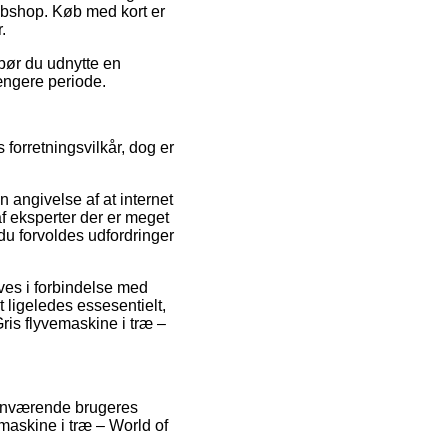
webshop. Køb med kort er
.
 bør du udnytte en
længere periode.
 forretningsvilkår, dog er
n angivelse af at internet
 af eksperter der er meget
du forvoldes udfordringer
æves i forbindelse med
t ligeledes essesentielt,
ris flyvemaskine i træ –
rhenværende brugeres
emaskine i træ – World of