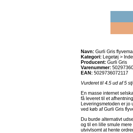
Navn:
Gurli Gris flyvema
Kategori:
Legetøj > Inde
Producent:
Gurli Gris
Varenummer:
5029736
EAN:
5029736072117
Vurderet til
4.5
ud af 5 st
En masse internet selska
få leveret til et afhentni
Leveringsmetoden er jo u
ved køb af Gurli Gris fl
Du burde alternativt udse
og til en lille smule mer
utvivlsomt at hente ordre