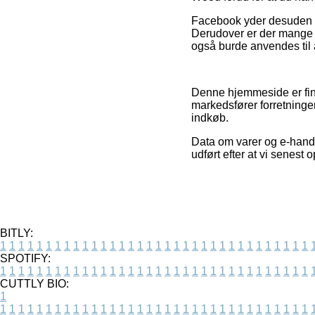
Facebook yder desuden no
Derudover er der mange i
også burde anvendes til a
Denne hjemmeside er finan
markedsfører forretninge
indkøb.
Data om varer og e-handle
udført efter at vi senest
BITLY:
1
1
1
1
1
1
1
1
1
1
1
1
1
1
1
1
1
1
1
1
1
1
1
1
1
1
1
1
1
1
1
1
1
1
SPOTIFY:
1
1
1
1
1
1
1
1
1
1
1
1
1
1
1
1
1
1
1
1
1
1
1
1
1
1
1
1
1
1
1
1
1
1
CUTTLY BIO:
1
1
1
1
1
1
1
1
1
1
1
1
1
1
1
1
1
1
1
1
1
1
1
1
1
1
1
1
1
1
1
1
1
1
1