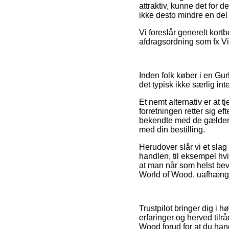
attraktiv, kunne det for 
ikke desto mindre en del 
Vi foreslår generelt kort
afdragsordning som fx Via
Inden folk køber i en Gurl
det typisk ikke særlig int
Et nemt alternativ er at t
forretningen retter sig ef
bekendte med de gældende
med din bestilling.
Herudover slår vi et slag
handlen, til eksempel hvi
at man når som helst bev
World of Wood, uafhængig
Trustpilot bringer dig i
erfaringer og herved tilr
Wood forud for at du hand