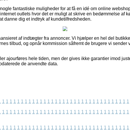
gle fantastiske muligheder for at få en idé om online webshop
nternet outlets hvor det er muligt at skrive en bedømmelse af k
t danne dig et indtryk af kundetilfredsheden.
sieret af indtægter fra annoncer. Vi hjælper en hel del butikker
rnes tilbud, og opnår kommission såfremt de brugere vi sender 
r ajourføres hele tiden, men der gives ikke garantier imod juste
 opdaterede de anvendte data.
1
1
1
1
1
1
1
1
1
1
1
1
1
1
1
1
1
1
1
1
1
1
1
1
1
1
1
1
1
1
1
1
1
1
1
1
1
1
1
1
1
1
1
1
1
1
1
1
1
1
1
1
1
1
1
1
1
1
1
1
1
1
1
1
1
1
1
1
1
1
1
1
1
1
1
1
1
1
1
1
1
1
1
1
1
1
1
1
1
1
1
1
1
1
1
1
1
1
1
1
1
1
1
1
1