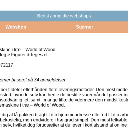
Bedst anmeldte webshops
Webshop
Stjerner
skine i træ – World of Wood
leg > Figurer & legesæt
072117
jerner baseret på
34
anmeldelser
ber tildeler efterhånden flere leveringsmetoder. Den mest mode
ngssted, hvor du selv kan hente de bestilte varer når det passer in
sædvanlig let, samt i mange tilfælde ydermere den mindst koste
yvemaskine i træ – World of Wood.
 dig at få pakken bragt til din hjemmeadresse eller ud til din arb
e bekostelig, men endvidere i høj grad simpel. Den mest letkøbte f
n selv, hvilket dog forudsætter at du lever i kort afstand af onli