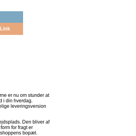
Link
rne er nu om stunder at
d i din hverdag.
lige leveringsversion
ejdsplads. Den bliver af
orm for fragt er
ne shoppens bopæl.