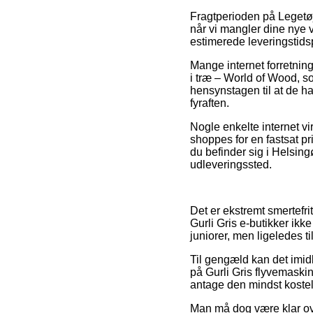
Fragtperioden på Legetøj
når vi mangler dine nye v
estimerede leveringstid
Mange internet forretning
i træ – World of Wood, s
hensynstagen til at de ha
fyraften.
Nogle enkelte internet v
shoppes for en fastsat pr
du befinder sig i Helsing
udleveringssted.
Det er ekstremt smertefri
Gurli Gris e-butikker ik
juniorer, men ligeledes t
Til gengæld kan det imidle
på Gurli Gris flyvemaskin
antage den mindst kostel
Man må dog være klar over