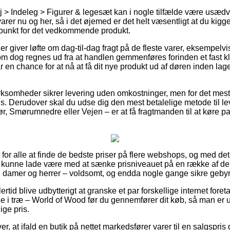
 > Indeleg > Figurer & legesæt kan i nogle tilfælde være usæd
arer nu og her, så i det øjemed er det helt væsentligt at du kig
spunkt for det vedkommende produkt.
er giver løfte om dag-til-dag fragt på de fleste varer, eksempelv
om dog regnes ud fra at handlen gemmenføres forinden et fast 
r en chance for at nå at få dit nye produkt ud af døren inden l
irksomheder sikrer levering uden omkostninger, men for det meste
is. Derudover skal du udse dig den mest betalelige metode til lev
ør, Smørumnedre eller Vejen – er at få fragtmanden til at køre pak
t for alle at finde de bedste priser på flere webshops, og med de
ke kunne lade være med at sænke prisniveauet på en række af der
il damer og herrer – voldsomt, og endda nogle gange sikre gebyrf
rtid blive udbytterigt at granske et par forskellige internet fore
e i træ – World of Wood før du gennemfører dit køb, så man er us
ige pris.
, at ifald en butik på nettet markedsfører varer til en salgspris d