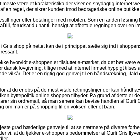
det meste være et karakteristika der viser en snydagtig internet 
af en regel, der sikrer kunden imod bedrageriske online butikker
bestillinger eller betalinger med mobilen. Som en anden løsning
Bill, forudsat du har til hensigt at afbetale regningen over en 
i Gris shop på nettet kan de i princippet sætte sig ind i shoppens
eressant.
jekke hvorvidt e-shoppen er tilsluttet e-mærket, da det bør være e
ter dansk lovgivning, tillige med at internet firmaet hyppigt tilses
 vilkår. Det er en rigtig god genvej til en håndsrækning, ifald 
 for at du er obs på de mest vitale retningslinjer der kan håndh
lken byttepolitik online shoppen tilbyder. På grund af dette er de
arer sin ordremail, så man senere kan bevise handlen af Gurli G
 om man er på shopping til en voksen eller et barn.
 højeste grad hæderlige genveje til at se nærmere på diverse fo
åder vi, at du tjekker e-shoppens bedømmelser af Gurli Gris flyv
ler.