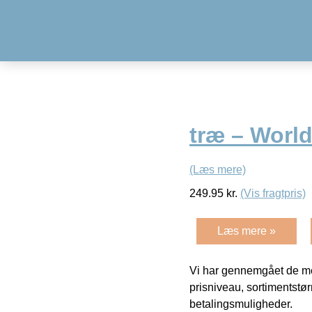
træ – Worl
(Læs mere)
249.95
kr.
(Vis fragtpris)
Læs mere »
Vi har gennemgået de mes
prisniveau, sortimentstø
betalingsmuligheder.