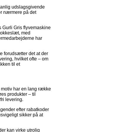
vanlig udslagsgivende
ger nærmere på det
is Gurli Gris flyvemaskine
klokkeslæt, med
agermedarbejderne har
 forudsætter det at der
ering, hvilket ofte – om
ken til et
t motiv har en lang række
es produkter – til
ri levering.
tagender efter rabatkoder
vigeligt sikker på at
er kan virke utrolig