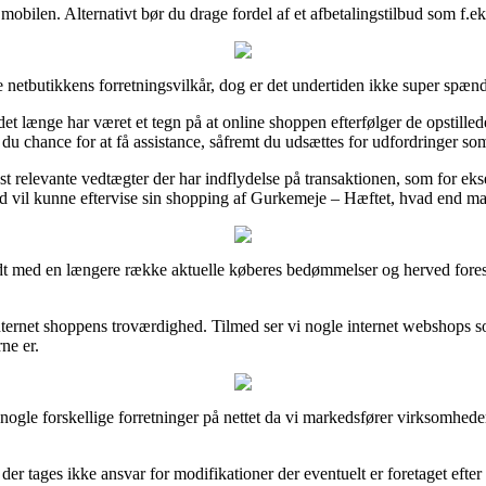
mobilen. Alternativt bør du drage fordel af et afbetalingstilbud som f.eks
e netbutikkens forretningsvilkår, dog er det undertiden ikke super spæn
længe har været et tegn på at online shoppen efterfølger de opstillede 
du chance for at få assistance, såfremt du udsættes for udfordringer som
relevante vedtægter der har indflydelse på transaktionen, som for eksem
d vil kunne eftervise sin shopping af Gurkemeje – Hæftet, hvad end man 
ndt med en længere række aktuelle køberes bedømmelser og herved fores
nternet shoppens troværdighed. Tilmed ser vi nogle internet webshops som
rne er.
d nogle forskellige forretninger på nettet da vi markedsfører virksomhed
er tages ikke ansvar for modifikationer der eventuelt er foretaget efter