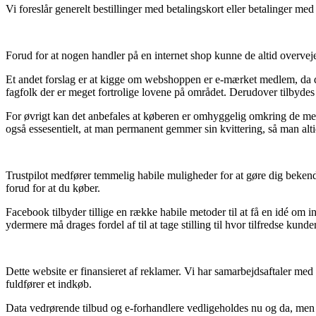
Vi foreslår generelt bestillinger med betalingskort eller betalinger med 
Forud for at nogen handler på en internet shop kunne de altid overvej
Et andet forslag er at kigge om webshoppen er e-mærket medlem, da det 
fagfolk der er meget fortrolige lovene på området. Derudover tilbydes 
For øvrigt kan det anbefales at køberen er omhyggelig omkring de mest 
også essesentielt, at man permanent gemmer sin kvittering, så man alti
Trustpilot medfører temmelig habile muligheder for at gøre dig beke
forud for at du køber.
Facebook tilbyder tillige en række habile metoder til at få en idé om i
ydermere må drages fordel af til at tage stilling til hvor tilfredse kunde
Dette website er finansieret af reklamer. Vi har samarbejdsaftaler me
fuldfører et indkøb.
Data vedrørende tilbud og e-forhandlere vedligeholdes nu og da, men d