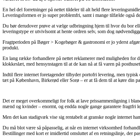
En hel del forretninger på nettet tildeler til alt held flere leveringsm
Leveringsformen er jo super problemfri, samt i mange tilfælde også 
Du bør derudover prøve at vælge udbringning hjem til hvor du bor eller
leveringstype er utvivlsomt at hente ordren selv, som dog nødvendigg
Fragtperioden på Bøger > Kogebøger & gastronomi er jo yderst afgørend
produkt.
En lang række forhandlere på nettet reklamerer med muligheden for da
klokkeslæt, med hensynstagen til at de kan nå at få varen på posthuset 
Indtil flere internet foretagender tilbyder portofri levering, men typis
tæt på København, Birkerød eller Sorø – er at få dem til at køre din p
Det er meget overkommeligt for folk at lave prissammenligning i blandt f
mænd og kvinder – enormt, og endda nogle gange garantere fragtfri l
Men det kan stadigvæk vise sig rentabelt at granske nogle internet han
Du må blot være så påpasselig, at når en internet virksomhed forhandle
Bestillinger med kort er imidlertid omsluttet af en retningslinje, der