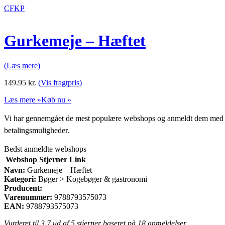
CFKP
Gurkemeje – Hæftet
(Læs mere)
149.95
kr.
(Vis fragtpris)
Læs mere »
Køb nu »
Vi har gennemgået de mest populære webshops og anmeldt dem med stjern
betalingsmuligheder.
Bedst anmeldte webshops
Webshop
Stjerner
Link
Navn:
Gurkemeje – Hæftet
Kategori:
Bøger > Kogebøger & gastronomi
Producent:
Varenummer:
9788793575073
EAN:
9788793575073
Vurderet til
3.7
ud af 5 stjerner baseret på
18
anmeldelser