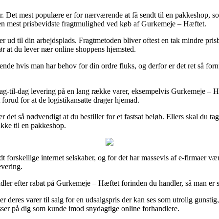
idler. Det mest populære er for nærværende at få sendt til en pakkeshop, 
den mest prisbevidste fragtmulighed ved køb af Gurkemeje – Hæftet.
 ud til din arbejdsplads. Fragtmetoden bliver oftest en tak mindre pris
ør at du lever nær online shoppens hjemsted.
e hvis man har behov for din ordre fluks, og derfor er det ret så fornuf
g-til-dag levering på en lang række varer, eksempelvis Gurkemeje – Hæ
forud for at de logistikansatte drager hjemad.
k er det så nødvendigt at du bestiller for et fastsat beløb. Ellers skal du
akke til en pakkeshop.
orskellige internet selskaber, og for det har massevis af e-firmaer været
evering.
dler efter rabat på Gurkemeje – Hæftet forinden du handler, så man er sku
r deres varer til salg for en udsalgspris der kan ses som utrolig gunstig
 passer på dig som kunde imod snydagtige online forhandlere.