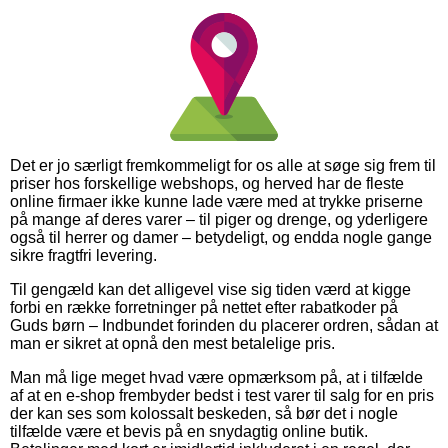
Det er jo særligt fremkommeligt for os alle at søge sig frem til
priser hos forskellige webshops, og herved har de fleste
online firmaer ikke kunne lade være med at trykke priserne
på mange af deres varer – til piger og drenge, og yderligere
også til herrer og damer – betydeligt, og endda nogle gange
sikre fragtfri levering.
Til gengæld kan det alligevel vise sig tiden værd at kigge
forbi en række forretninger på nettet efter rabatkoder på
Guds børn – Indbundet forinden du placerer ordren, sådan at
man er sikret at opnå den mest betalelige pris.
Man må lige meget hvad være opmærksom på, at i tilfælde
af at en e-shop frembyder bedst i test varer til salg for en pris
der kan ses som kolossalt beskeden, så bør det i nogle
tilfælde være et bevis på en snydagtig online butik.