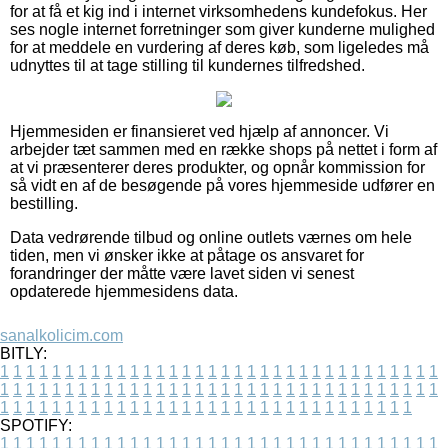
for at få et kig ind i internet virksomhedens kundefokus. Her
ses nogle internet forretninger som giver kunderne mulighed
for at meddele en vurdering af deres køb, som ligeledes må
udnyttes til at tage stilling til kundernes tilfredshed.
Hjemmesiden er finansieret ved hjælp af annoncer. Vi
arbejder tæt sammen med en række shops på nettet i form af
at vi præsenterer deres produkter, og opnår kommission for
så vidt en af de besøgende på vores hjemmeside udfører en
bestilling.
Data vedrørende tilbud og online outlets værnes om hele
tiden, men vi ønsker ikke at påtage os ansvaret for
forandringer der måtte være lavet siden vi senest
opdaterede hjemmesidens data.
sanalkolicim.com
BITLY:
1
1
1
1
1
1
1
1
1
1
1
1
1
1
1
1
1
1
1
1
1
1
1
1
1
1
1
1
1
1
1
1
1
1
1
1
1
1
1
1
1
1
1
1
1
1
1
1
1
1
1
1
1
1
1
1
1
1
1
1
1
1
1
1
1
1
1
1
1
1
1
1
1
1
1
1
1
1
1
1
1
1
1
1
1
1
1
1
1
1
1
1
1
1
1
1
1
1
1
1
SPOTIFY:
1
1
1
1
1
1
1
1
1
1
1
1
1
1
1
1
1
1
1
1
1
1
1
1
1
1
1
1
1
1
1
1
1
1