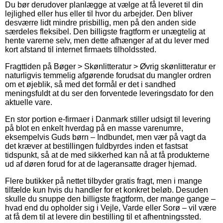
Du bør derudover planlægge at vælge at få leveret til din
lejlighed eller hus eller til hvor du arbejder. Den bliver
desværre lidt mindre prisbillig, men på den anden side
særdeles fleksibel. Den billigste fragtform er unægtelig at
hente varerne selv, men dette afhænger af at du lever med
kort afstand til internet firmaets tilholdssted.
Fragttiden på Bøger > Skønlitteratur > Øvrig skønlitteratur er
naturligvis temmelig afgørende forudsat du mangler ordren
om et øjeblik, så med det formål er det i sandhed
meningsfuldt at du ser den forventede leveringsdato for den
aktuelle vare.
En stor portion e-firmaer i Danmark stiller udsigt til levering
på blot en enkelt hverdag på en masse varenumre,
eksempelvis Guds børn – Indbundet, men vær på vagt da
det kræver at bestillingen fuldbyrdes inden et fastsat
tidspunkt, så at de med sikkerhed kan nå at få produkterne
ud af døren forud for at de lageransatte drager hjemad.
Flere butikker på nettet tilbyder gratis fragt, men i mange
tilfælde kun hvis du handler for et konkret beløb. Desuden
skulle du snuppe den billigste fragtform, der mange gange –
hvad end du opholder sig i Vejle, Varde eller Sorø – vil være
at få dem til at levere din bestilling til et afhentningssted.