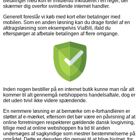
Betalinger med kort er imidlertid inkluderet i en regel, der
skærmer dig overfor svindlende internet handler.
Generelt foreslår vi køb med kort eller betalinger med
mobilen. Som en anden løsning kan du drage fordel af en
afdragsløsning som eksempelvis ViaBill, ifald du
efterspørger at afbetale betalingen af flere omgange.
Inden nogen bestiller på en internet butik kunne man når alt
kommer til alt gennemgå netshoppens handelsaftale, dog er
det uden tvivl ikke videre spændende.
En nemmere løsning er at bemærke om e-forhandleren er
støttet af e-mærket, eftersom det bør være en påvisning af at
online forretningen respekterer gældende dansk lovgivning,
tillige med at online webshoppen fra tid til anden
undersøges af sagkyndige som mestrer bestemmelserne på
området. Dette er desuden din genvej til at blive hjulpet, for