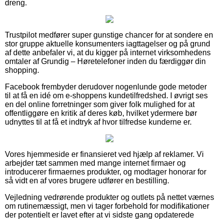
dreng.
Trustpilot medfører super gunstige chancer for at sondere en
stor gruppe aktuelle konsumenters iagttagelser og på grund
af dette anbefaler vi, at du kigger på internet virksomhedens
omtaler af Grundig – Høretelefoner inden du færdiggør din
shopping.
Facebook frembyder derudover nogenlunde gode metoder
til at få en idé om e-shoppens kundetilfredshed. I øvrigt ses
en del online forretninger som giver folk mulighed for at
offentliggøre en kritik af deres køb, hvilket ydermere bør
udnyttes til at få et indtryk af hvor tilfredse kunderne er.
Vores hjemmeside er finansieret ved hjælp af reklamer. Vi
arbejder tæt sammen med mange internet firmaer og
introducerer firmaernes produkter, og modtager honorar for
så vidt en af vores brugere udfører en bestilling.
Vejledning vedrørende produkter og outlets på nettet værnes
om rutinemæssigt, men vi tager forbehold for modifikationer
der potentielt er lavet efter at vi sidste gang opdaterede