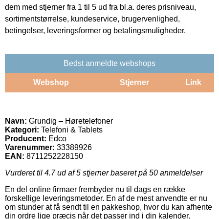
dem med stjerner fra 1 til 5 ud fra bl.a. deres prisniveau,
sortimentstørrelse, kundeservice, brugervenlighed,
betingelser, leveringsformer og betalingsmuligheder.
Bedst anmeldte webshops
Webshop
Stjerner
Link
Navn:
Grundig – Høretelefoner
Kategori:
Telefoni & Tablets
Producent:
Edco
Varenummer:
33389926
EAN:
8711252228150
Vurderet til
4.7
ud af 5 stjerner baseret på
50
anmeldelser
En del online firmaer frembyder nu til dags en række
forskellige leveringsmetoder. En af de mest anvendte er nu
om stunder at få sendt til en pakkeshop, hvor du kan afhente
din ordre lige præcis når det passer ind i din kalender.