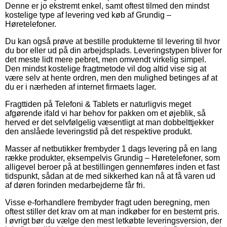
Denne er jo ekstremt enkel, samt oftest tilmed den mindst
kostelige type af levering ved køb af Grundig –
Høretelefoner.
Du kan også prøve at bestille produkterne til levering til hvor
du bor eller ud på din arbejdsplads. Leveringstypen bliver for
det meste lidt mere pebret, men omvendt virkelig simpel.
Den mindst kostelige fragtmetode vil dog altid vise sig at
være selv at hente ordren, men den mulighed betinges af at
du er i nærheden af internet firmaets lager.
Fragttiden på Telefoni & Tablets er naturligvis meget
afgørende ifald vi har behov for pakken om et øjeblik, så
herved er det selvfølgelig væsentligt at man dobbelttjekker
den anslåede leveringstid på det respektive produkt.
Masser af netbutikker frembyder 1 dags levering på en lang
række produkter, eksempelvis Grundig – Høretelefoner, som
alligevel beroer på at bestillingen gennemføres inden et fast
tidspunkt, sådan at de med sikkerhed kan nå at få varen ud
af døren forinden medarbejderne får fri.
Visse e-forhandlere frembyder fragt uden beregning, men
oftest stiller det krav om at man indkøber for en bestemt pris.
I øvrigt bør du vælge den mest letkøbte leveringsversion, der