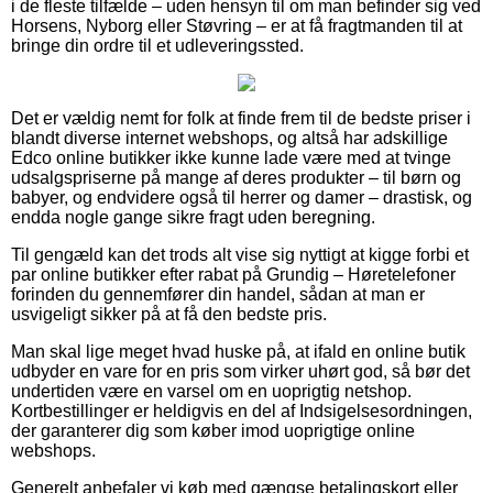
i de fleste tilfælde – uden hensyn til om man befinder sig ved
Horsens, Nyborg eller Støvring – er at få fragtmanden til at
bringe din ordre til et udleveringssted.
Det er vældig nemt for folk at finde frem til de bedste priser i
blandt diverse internet webshops, og altså har adskillige
Edco online butikker ikke kunne lade være med at tvinge
udsalgspriserne på mange af deres produkter – til børn og
babyer, og endvidere også til herrer og damer – drastisk, og
endda nogle gange sikre fragt uden beregning.
Til gengæld kan det trods alt vise sig nyttigt at kigge forbi et
par online butikker efter rabat på Grundig – Høretelefoner
forinden du gennemfører din handel, sådan at man er
usvigeligt sikker på at få den bedste pris.
Man skal lige meget hvad huske på, at ifald en online butik
udbyder en vare for en pris som virker uhørt god, så bør det
undertiden være en varsel om en uoprigtig netshop.
Kortbestillinger er heldigvis en del af Indsigelsesordningen,
der garanterer dig som køber imod uoprigtige online
webshops.
Generelt anbefaler vi køb med gængse betalingskort eller