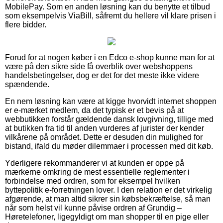
MobilePay. Som en anden løsning kan du benytte et tilbud
som eksempelvis ViaBill, såfremt du hellere vil klare prisen i
flere bidder.
Forud for at nogen køber i en Edco e-shop kunne man for at
være på den sikre side få overblik over webshoppens
handelsbetingelser, dog er det for det meste ikke videre
spændende.
En nem løsning kan være at kigge hvorvidt internet shoppen
er e-mærket medlem, da det typisk er et bevis på at
webbutikken forstår gældende dansk lovgivning, tillige med
at butikken fra tid til anden vurderes af jurister der kender
vilkårene på området. Dette er desuden din mulighed for
bistand, ifald du møder dilemmaer i processen med dit køb.
Yderligere rekommanderer vi at kunden er oppe på
mærkerne omkring de mest essentielle reglementer i
forbindelse med ordren, som for eksempel hvilken
byttepolitik e-forretningen lover. I den relation er det virkelig
afgørende, at man altid sikrer sin købsbekræftelse, så man
når som helst vil kunne påvise ordren af Grundig –
Høretelefoner, ligegyldigt om man shopper til en pige eller