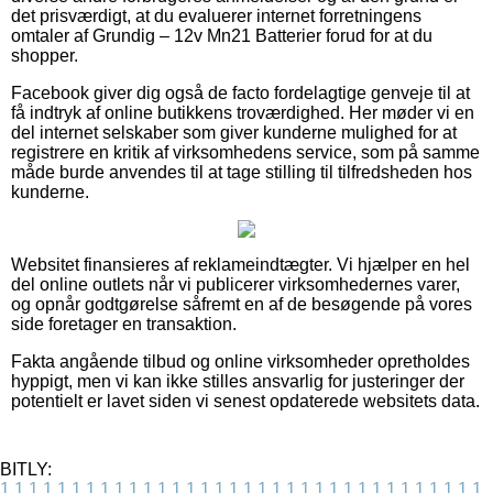
det prisværdigt, at du evaluerer internet forretningens
omtaler af Grundig – 12v Mn21 Batterier forud for at du
shopper.
Facebook giver dig også de facto fordelagtige genveje til at
få indtryk af online butikkens troværdighed. Her møder vi en
del internet selskaber som giver kunderne mulighed for at
registrere en kritik af virksomhedens service, som på samme
måde burde anvendes til at tage stilling til tilfredsheden hos
kunderne.
Websitet finansieres af reklameindtægter. Vi hjælper en hel
del online outlets når vi publicerer virksomhedernes varer,
og opnår godtgørelse såfremt en af de besøgende på vores
side foretager en transaktion.
Fakta angående tilbud og online virksomheder opretholdes
hyppigt, men vi kan ikke stilles ansvarlig for justeringer der
potentielt er lavet siden vi senest opdaterede websitets data.
BITLY:
1
1
1
1
1
1
1
1
1
1
1
1
1
1
1
1
1
1
1
1
1
1
1
1
1
1
1
1
1
1
1
1
1
1