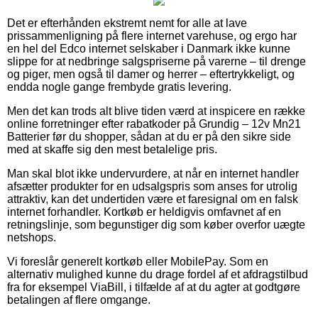
Det er efterhånden ekstremt nemt for alle at lave
prissammenligning på flere internet varehuse, og ergo har
en hel del Edco internet selskaber i Danmark ikke kunne
slippe for at nedbringe salgspriserne på varerne – til drenge
og piger, men også til damer og herrer – eftertrykkeligt, og
endda nogle gange frembyde gratis levering.
Men det kan trods alt blive tiden værd at inspicere en række
online forretninger efter rabatkoder på Grundig – 12v Mn21
Batterier før du shopper, sådan at du er på den sikre side
med at skaffe sig den mest betalelige pris.
Man skal blot ikke undervurdere, at når en internet handler
afsætter produkter for en udsalgspris som anses for utrolig
attraktiv, kan det undertiden være et faresignal om en falsk
internet forhandler. Kortkøb er heldigvis omfavnet af en
retningslinje, som begunstiger dig som køber overfor uægte
netshops.
Vi foreslår generelt kortkøb eller MobilePay. Som en
alternativ mulighed kunne du drage fordel af et afdragstilbud
fra for eksempel ViaBill, i tilfælde af at du agter at godtgøre
betalingen af flere omgange.