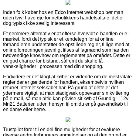
Inden folk køber hos en Edco internet webshop bør man
uden tvivl have øje for netbutikkens handelsaftale, det er
dog typisk ikke særlig interessant.
Et nemmere alternativ er at efterse hvorvidt e-handlen er e-
mærket, fordi det typisk er et kendetegn for at online
forhandleren understøtter de opstillede regler, tillige med at
online forretningen jævnligt tilses af fagmænd som har den
nødvendige knowhow om reglementet på området. Dette er
en god chance for bistand, såfremt du skulle få
vanskeligheder i processen med din shopping.
Endvidere er det klogt at køber er vidende om de mest vitale
regler der er gældende for handlen, eksempelvis hvilken
returret internet selskabet har. På grund af dette er det
ydermere vigtigt, at man stadigvæk opbevarer sin kvittering
på e-mail, så man altid kan påvise sit køb af Grundig – 12v
Mn21 Batterier, uden hensyn til om du er på gaveindkøb til
en dame eller herre.
Trustpilot fører til en del fine muligheder for at evaluere
diverse andre forbrugeres anmeldelser og af den grund er