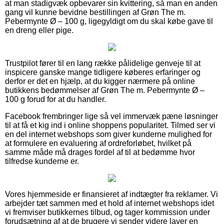
at man stadigvæk opbevarer sin kvittering, så man en anden
gang vil kunne bevidne bestillingen af Grøn The m.
Pebermynte Ø – 100 g, ligegyldigt om du skal købe gave til
en dreng eller pige.
Trustpilot fører til en lang række pålidelige genveje til at
inspicere ganske mange tidligere køberes erfaringer og
derfor er det en hjælp, at du kigger nærmere på online
butikkens bedømmelser af Grøn The m. Pebermynte Ø –
100 g forud for at du handler.
Facebook frembringer lige så vel immervæk pæne løsninger
til at få et kig ind i online shoppens popularitet. Tilmed ser vi
en del internet webshops som giver kunderne mulighed for
at formulere en evaluering af ordreforløbet, hvilket på
samme måde må drages fordel af til at bedømme hvor
tilfredse kunderne er.
Vores hjemmeside er finansieret af indtægter fra reklamer. Vi
arbejder tæt sammen med et hold af internet webshops idet
vi fremviser butikkernes tilbud, og tager kommission under
forudsætning af at de brugere vi sender videre laver en