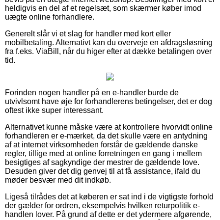
heldigvis en del af et regelsæt, som skærmer køber imod
uægte online forhandlere.
Generelt slår vi et slag for handler med kort eller
mobilbetaling. Alternativt kan du overveje en afdragsløsning
fra f.eks. ViaBill, når du higer efter at dække betalingen over
tid.
Forinden nogen handler på en e-handler burde de
utvivlsomt have øje for forhandlerens betingelser, det er dog
oftest ikke super interessant.
Alternativet kunne måske være at kontrollere hvorvidt online
forhandleren er e-mærket, da det skulle være en antydning
af at internet virksomheden forstår de gældende danske
regler, tillige med at online forretningen en gang i mellem
besigtiges af sagkyndige der mestrer de gældende love.
Desuden giver det dig genvej til at få assistance, ifald du
møder besvær med dit indkøb.
Ligeså tilrådes det at køberen er sat ind i de vigtigste forhold
der gælder for ordren, eksempelvis hvilken returpolitik e-
handlen lover. På grund af dette er det ydermere afgørende,