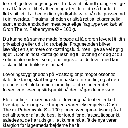
forskellige leveringsudgaver. En favorit iblandt mange er lige
nu at få leveret til et afhentningssted, fordi du så har fuld
fleksibilitet til at hente din nyindkøbte vare når det passer ind
i din hverdag. Fragtmuligheden er altså ret så let gængelig,
samt endda endda den mest betalelige fragttype ved køb af
Grøn The m. Pebermynte Ø – 100 g.
Du kunne på samme måde forsøge at få ordren leveret til din
privatbolig eller ud til dit arbejde. Fragtmetoden bliver
jævnligt en sjat mere omkostningsfuld, men lige så vel rigtig
ligetil. Den mindst kostelige løsning til levering er dog at du
selv henter ordren, som jo betinges af at du lever med kort
afstand til netbutikkens bopæl.
Leveringsdygtigheden på Restsalg er jo meget essentiel
ifald du står og skal bruge din pakke om kort tid, og af den
grund er det fuldkommen fornuftigt at du studerer det
forventede leveringstidspunkt på den pågældende vare.
Flere online firmaer præsterer levering på blot en enkelt
hverdag på mange af shoppens varer, eksempelvis Grøn
The m. Pebermynte Ø – 100 g, men vær opmærksom på at
det afhænger af at du bestiller forud for et fastsat tidspunkt,
således at de har udsigt til at kunne nå at få de nye varer
klargjort før lagermedarbejderne har fri.