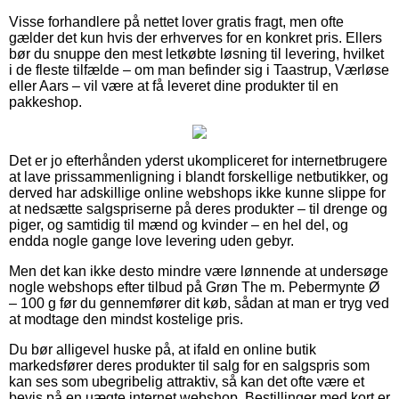
Visse forhandlere på nettet lover gratis fragt, men ofte
gælder det kun hvis der erhverves for en konkret pris. Ellers
bør du snuppe den mest letkøbte løsning til levering, hvilket
i de fleste tilfælde – om man befinder sig i Taastrup, Værløse
eller Aars – vil være at få leveret dine produkter til en
pakkeshop.
Det er jo efterhånden yderst ukompliceret for internetbrugere
at lave prissammenligning i blandt forskellige netbutikker, og
derved har adskillige online webshops ikke kunne slippe for
at nedsætte salgspriserne på deres produkter – til drenge og
piger, og samtidig til mænd og kvinder – en hel del, og
endda nogle gange love levering uden gebyr.
Men det kan ikke desto mindre være lønnende at undersøge
nogle webshops efter tilbud på Grøn The m. Pebermynte Ø
– 100 g før du gennemfører dit køb, sådan at man er tryg ved
at modtage den mindst kostelige pris.
Du bør alligevel huske på, at ifald en online butik
markedsfører deres produkter til salg for en salgspris som
kan ses som ubegribelig attraktiv, så kan det ofte være et
bevis på en uægte internet webshop. Bestillinger med kort er