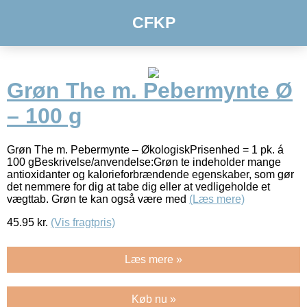
CFKP
Grøn The m. Pebermynte Ø
– 100 g
Grøn The m. Pebermynte – ØkologiskPrisenhed = 1 pk. á
100 gBeskrivelse/anvendelse:Grøn te indeholder mange
antioxidanter og kalorieforbrændende egenskaber, som gør
det nemmere for dig at tabe dig eller at vedligeholde et
vægttab. Grøn te kan også være med
(Læs mere)
45.95
kr.
(Vis fragtpris)
Læs mere »
Køb nu »