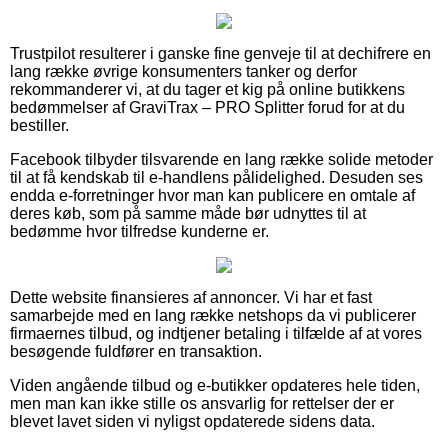
Trustpilot resulterer i ganske fine genveje til at dechifrere en
lang række øvrige konsumenters tanker og derfor
rekommanderer vi, at du tager et kig på online butikkens
bedømmelser af GraviTrax – PRO Splitter forud for at du
bestiller.
Facebook tilbyder tilsvarende en lang række solide metoder
til at få kendskab til e-handlens pålidelighed. Desuden ses
endda e-forretninger hvor man kan publicere en omtale af
deres køb, som på samme måde bør udnyttes til at
bedømme hvor tilfredse kunderne er.
Dette website finansieres af annoncer. Vi har et fast
samarbejde med en lang række netshops da vi publicerer
firmaernes tilbud, og indtjener betaling i tilfælde af at vores
besøgende fuldfører en transaktion.
Viden angående tilbud og e-butikker opdateres hele tiden,
men man kan ikke stille os ansvarlig for rettelser der er
blevet lavet siden vi nyligst opdaterede sidens data.