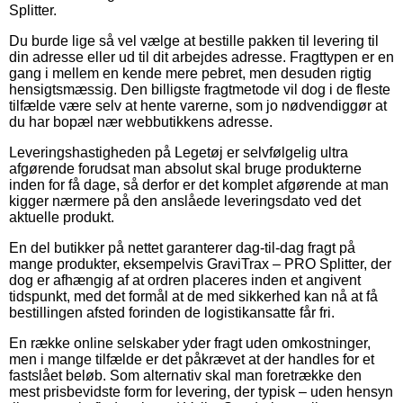
Splitter.
Du burde lige så vel vælge at bestille pakken til levering til
din adresse eller ud til dit arbejdes adresse. Fragttypen er en
gang i mellem en kende mere pebret, men desuden rigtig
hensigtsmæssig. Den billigste fragtmetode vil dog i de fleste
tilfælde være selv at hente varerne, som jo nødvendiggør at
du har bopæl nær webbutikkens adresse.
Leveringshastigheden på Legetøj er selvfølgelig ultra
afgørende forudsat man absolut skal bruge produkterne
inden for få dage, så derfor er det komplet afgørende at man
kigger nærmere på den anslåede leveringsdato ved det
aktuelle produkt.
En del butikker på nettet garanterer dag-til-dag fragt på
mange produkter, eksempelvis GraviTrax – PRO Splitter, der
dog er afhængig af at ordren placeres inden et angivent
tidspunkt, med det formål at de med sikkerhed kan nå at få
bestillingen afsted forinden de logistikansatte får fri.
En række online selskaber yder fragt uden omkostninger,
men i mange tilfælde er det påkrævet at der handles for et
fastslået beløb. Som alternativ skal man foretrække den
mest prisbevidste form for levering, der typisk – uden hensyn