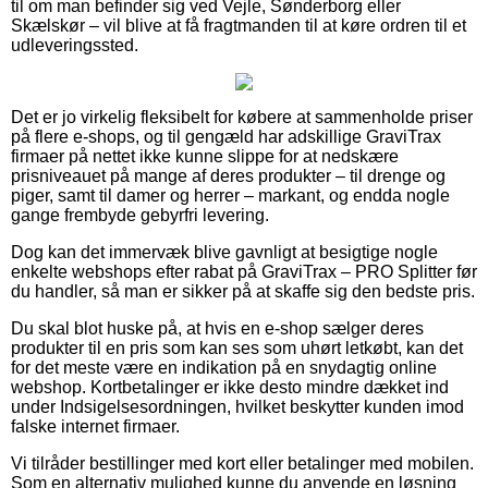
til om man befinder sig ved Vejle, Sønderborg eller
Skælskør – vil blive at få fragtmanden til at køre ordren til et
udleveringssted.
Det er jo virkelig fleksibelt for købere at sammenholde priser
på flere e-shops, og til gengæld har adskillige GraviTrax
firmaer på nettet ikke kunne slippe for at nedskære
prisniveauet på mange af deres produkter – til drenge og
piger, samt til damer og herrer – markant, og endda nogle
gange frembyde gebyrfri levering.
Dog kan det immervæk blive gavnligt at besigtige nogle
enkelte webshops efter rabat på GraviTrax – PRO Splitter før
du handler, så man er sikker på at skaffe sig den bedste pris.
Du skal blot huske på, at hvis en e-shop sælger deres
produkter til en pris som kan ses som uhørt letkøbt, kan det
for det meste være en indikation på en snydagtig online
webshop. Kortbetalinger er ikke desto mindre dækket ind
under Indsigelsesordningen, hvilket beskytter kunden imod
falske internet firmaer.
Vi tilråder bestillinger med kort eller betalinger med mobilen.
Som en alternativ mulighed kunne du anvende en løsning