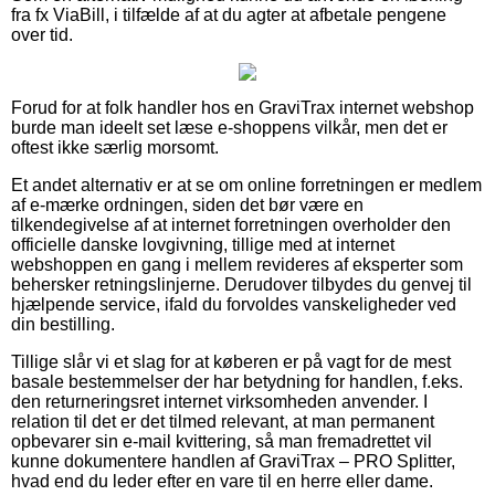
fra fx ViaBill, i tilfælde af at du agter at afbetale pengene
over tid.
Forud for at folk handler hos en GraviTrax internet webshop
burde man ideelt set læse e-shoppens vilkår, men det er
oftest ikke særlig morsomt.
Et andet alternativ er at se om online forretningen er medlem
af e-mærke ordningen, siden det bør være en
tilkendegivelse af at internet forretningen overholder den
officielle danske lovgivning, tillige med at internet
webshoppen en gang i mellem revideres af eksperter som
behersker retningslinjerne. Derudover tilbydes du genvej til
hjælpende service, ifald du forvoldes vanskeligheder ved
din bestilling.
Tillige slår vi et slag for at køberen er på vagt for de mest
basale bestemmelser der har betydning for handlen, f.eks.
den returneringsret internet virksomheden anvender. I
relation til det er det tilmed relevant, at man permanent
opbevarer sin e-mail kvittering, så man fremadrettet vil
kunne dokumentere handlen af GraviTrax – PRO Splitter,
hvad end du leder efter en vare til en herre eller dame.