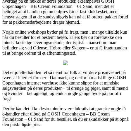
hverdag på en række af deres produkter, eksempelvis GOSH
Copenhagen – BB Cream Foundation – 01 Sand, men det er
betinget af at handlen gemmenføres før et fast klokkeslæt, med
hensynstagen til at de sandsynligvis kan nå at få ordren pakket forud
for at pakkemedarbejderne drager hjemad.
Nogle online webshops byder på fri fragt, men i mange tilfælde kun
når du bestiller for et bestemt beløb. Ellers bør du foretrække den
mindst kostelige leveringsmetode, der typisk – uanset om man
befinder sig ved Odense, Hobro eller Skagen – er at få fragtmanden
til at bringe ordren til et afhentningssted.
Det er jo efterhånden ret så nemt for folk at vurdere prisniveauet på
tværs af internet firmaer i Danmark, og derfor har adskillige GOSH
Copenhagen internet varehuse ikke kunne slippe for at mindske
salgsværdien på deres produkter – til drenge og piger, samt til mænd
og kvinder – betragteligt, og endda nogle gange byde på portofri
fragt.
Derfor kan det ikke desto mindre være lukrativt at granske nogle få
e-handler efter tilbud på GOSH Copenhagen – BB Cream
Foundation – 01 Sand før du bestiller, så du er skudsikker på at opnå
den prisbilligste pris.