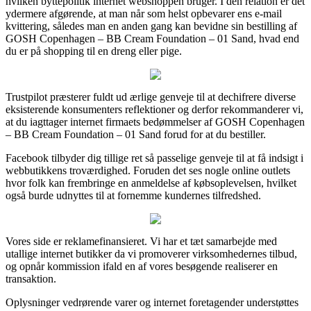
hvilken byttepolitik internet webshoppen bruger. I den relation er det
ydermere afgørende, at man når som helst opbevarer ens e-mail
kvittering, således man en anden gang kan bevidne sin bestilling af
GOSH Copenhagen – BB Cream Foundation – 01 Sand, hvad end
du er på shopping til en dreng eller pige.
Trustpilot præsterer fuldt ud ærlige genveje til at dechifrere diverse
eksisterende konsumenters reflektioner og derfor rekommanderer vi,
at du iagttager internet firmaets bedømmelser af GOSH Copenhagen
– BB Cream Foundation – 01 Sand forud for at du bestiller.
Facebook tilbyder dig tillige ret så passelige genveje til at få indsigt i
webbutikkens troværdighed. Foruden det ses nogle online outlets
hvor folk kan frembringe en anmeldelse af købsoplevelsen, hvilket
også burde udnyttes til at fornemme kundernes tilfredshed.
Vores side er reklamefinansieret. Vi har et tæt samarbejde med
utallige internet butikker da vi promoverer virksomhedernes tilbud,
og opnår kommission ifald en af vores besøgende realiserer en
transaktion.
Oplysninger vedrørende varer og internet foretagender understøttes