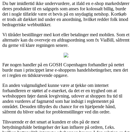
Du bør imidlertid ikke undervurdere, at ifald en e-shop markedsfører
deres produkter til en salgspris som anses for kolossalt billig, burde
det i nogle tilfælde være et bevis på en snydagtig netshop. Kortkøb
er trods alt dækket ind under en anordning, hvilket redder folk imod
bedrageriske webbutikker.
Vi tilråder bestillinger med kort eller betalinger med mobilen. Som et
alternativ kan du overveje en afdragsordning som fx ViaBill, såfremt
du gerne vil klare regningen senere.
Før nogen handler på en GOSH Copenhagen forhandler på nettet
burde man i princippet læse e-shoppens handelsbetingelser, men det
er i reglen en tidskrævende opgave.
En anden valgmulighed kunne være at tjekke om internet
forhandleren er støttet af e-mærket, da det er en tryghed om at
webshoppen føjer dansk lovgivning, udover at shoppen fra tid til
anden vurderes af fagmænd som har indsigt i reglementet på
området. Desuden tilbydes du chance for en hjælpende hånd,
såfremt du bliver udsat for problemstillinger ved din ordre.
Tilsvarende er det smart at kunden er obs på de mest
betydningsfulde betingelser der kan influere på ordren, f.eks.