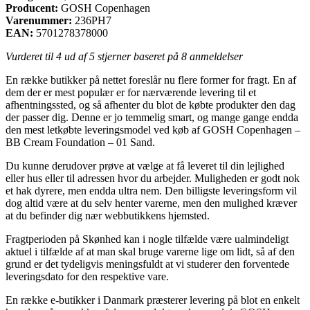
Producent:
GOSH Copenhagen
Varenummer:
236PH7
EAN:
5701278378000
Vurderet til
4
ud af 5 stjerner baseret på
8
anmeldelser
En række butikker på nettet foreslår nu flere former for fragt. En af
dem der er mest populær er for nærværende levering til et
afhentningssted, og så afhenter du blot de købte produkter den dag
der passer dig. Denne er jo temmelig smart, og mange gange endda
den mest letkøbte leveringsmodel ved køb af GOSH Copenhagen –
BB Cream Foundation – 01 Sand.
Du kunne derudover prøve at vælge at få leveret til din lejlighed
eller hus eller til adressen hvor du arbejder. Muligheden er godt nok
et hak dyrere, men endda ultra nem. Den billigste leveringsform vil
dog altid være at du selv henter varerne, men den mulighed kræver
at du befinder dig nær webbutikkens hjemsted.
Fragtperioden på Skønhed kan i nogle tilfælde være ualmindeligt
aktuel i tilfælde af at man skal bruge varerne lige om lidt, så af den
grund er det tydeligvis meningsfuldt at vi studerer den forventede
leveringsdato for den respektive vare.
En række e-butikker i Danmark præsterer levering på blot en enkelt