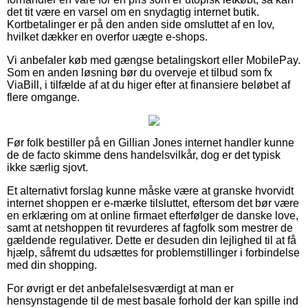
det tit være en varsel om en snydagtig internet butik.
Kortbetalinger er på den anden side omsluttet af en lov,
hvilket dækker en overfor uægte e-shops.
Vi anbefaler køb med gængse betalingskort eller MobilePay.
Som en anden løsning bør du overveje et tilbud som fx
ViaBill, i tilfælde af at du higer efter at finansiere beløbet af
flere omgange.
Før folk bestiller på en Gillian Jones internet handler kunne
de de facto skimme dens handelsvilkår, dog er det typisk
ikke særlig sjovt.
Et alternativt forslag kunne måske være at granske hvorvidt
internet shoppen er e-mærke tilsluttet, eftersom det bør være
en erklæring om at online firmaet efterfølger de danske love,
samt at netshoppen tit revurderes af fagfolk som mestrer de
gældende regulativer. Dette er desuden din lejlighed til at få
hjælp, såfremt du udsættes for problemstillinger i forbindelse
med din shopping.
For øvrigt er det anbefalelsesværdigt at man er
hensynstagende til de mest basale forhold der kan spille ind