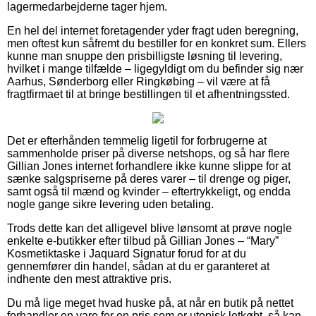
lagermedarbejderne tager hjem.
En hel del internet foretagender yder fragt uden beregning,
men oftest kun såfremt du bestiller for en konkret sum. Ellers
kunne man snuppe den prisbilligste løsning til levering,
hvilket i mange tilfælde – ligegyldigt om du befinder sig nær
Aarhus, Sønderborg eller Ringkøbing – vil være at få
fragtfirmaet til at bringe bestillingen til et afhentningssted.
Det er efterhånden temmelig ligetil for forbrugerne at
sammenholde priser på diverse netshops, og så har flere
Gillian Jones internet forhandlere ikke kunne slippe for at
sænke salgspriserne på deres varer – til drenge og piger,
samt også til mænd og kvinder – eftertrykkeligt, og endda
nogle gange sikre levering uden betaling.
Trods dette kan det alligevel blive lønsomt at prøve nogle
enkelte e-butikker efter tilbud på Gillian Jones – “Mary”
Kosmetiktaske i Jaquard Signatur forud for at du
gennemfører din handel, sådan at du er garanteret at
indhente den mest attraktive pris.
Du må lige meget hvad huske på, at når en butik på nettet
forhandler en vare for en pris som er utopisk letkøbt, så kan