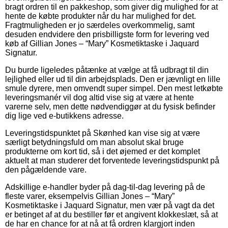
bragt ordren til en pakkeshop, som giver dig mulighed for at
hente de købte produkter når du har mulighed for det.
Fragtmuligheden er jo særdeles overkommelig, samt
desuden endvidere den prisbilligste form for levering ved
køb af Gillian Jones – “Mary” Kosmetiktaske i Jaquard
Signatur.
Du burde ligeledes påtænke at vælge at få udbragt til din
lejlighed eller ud til din arbejdsplads. Den er jævnligt en lille
smule dyrere, men omvendt super simpel. Den mest letkøbte
leveringsmanér vil dog altid vise sig at være at hente
varerne selv, men dette nødvendiggør at du fysisk befinder
dig lige ved e-butikkens adresse.
Leveringstidspunktet på Skønhed kan vise sig at være
særligt betydningsfuld om man absolut skal bruge
produkterne om kort tid, så i det øjemed er det komplet
aktuelt at man studerer det forventede leveringstidspunkt på
den pågældende vare.
Adskillige e-handler byder på dag-til-dag levering på de
fleste varer, eksempelvis Gillian Jones – “Mary”
Kosmetiktaske i Jaquard Signatur, men vær på vagt da det
er betinget af at du bestiller før et angivent klokkeslæt, så at
de har en chance for at nå at få ordren klargjort inden