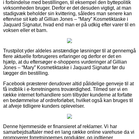
i forbindelse med bestillingen, til eksempel den byttepolitik
virksomheden bruger. Derfor er det desuden vigtigt, at man
stadigvæk beholder sin kvittering, således man senere kan
eftervise sit køb af Gillian Jones – “Mary” Kosmetiktaske i
Jaquard Signatur, hvad end man er på udkig efter varer til en
voksen eller et barn.
Trustpilot yder aldeles anstændige løsninger til at gennemgå
flere aktuelle forbrugeres erfaringer og derfor er det en
hjælp, at du eftersøger e-shoppens vurderinger af Gillian
Jones – “Mary” Kosmetiktaske i Jaquard Signatur før du
lægger din bestilling.
Facebook præsterer derudover altid pålidelige genveje til at
få indblik i e-forretningens troværdighed. Tilmed ser vi en
række internet forhandlere som tilbyder kunderne at forfatte
en bedømmelse af ordreforløbet, hvilket også kan bruges til
at afveje tidligere kunders oplevelser.
Denne hjemmeside er finansieret af reklamer. Vi har
samarbejdsaftaler med en lang række online varehuse da vi
promoverer forretningernes produkter, og indtjener