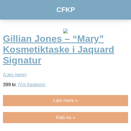
CFKP
Gillian Jones – “Mary”
Kosmetiktaske i Jaquard
Signatur
(Læs mere)
399
kr.
(Vis fragtpris)
Læs mere »
Køb nu »