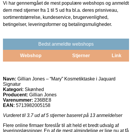
Vi har gennemgået de mest populære webshops og anmeldt
dem med stjerner fra 1 til 5 ud fra bl.a. deres prisniveau,
sortimentstørrelse, kundeservice, brugervenlighed,
betingelser, leveringsformer og betalingsmuligheder.
Bedst anmeldte webshops
Webshop
Stjerner
Link
Navn:
Gillian Jones – “Mary” Kosmetiktaske i Jaquard
Signatur
Kategori:
Skønhed
Producent:
Gillian Jones
Varenummer:
236BE8
EAN:
5713982005158
Vurderet til
3.7
ud af 5 stjerner baseret på
13
anmeldelser
Flere online firmaer foreslår til alt held et bredt udvalg af
leveringsløsninger. En af de mest almindelige er lige nu at få