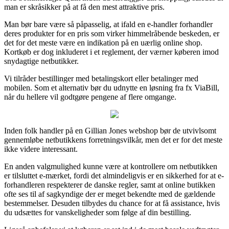
man er skråsikker på at få den mest attraktive pris.
Man bør bare være så påpasselig, at ifald en e-handler forhandler
deres produkter for en pris som virker himmelråbende beskeden, er
det for det meste være en indikation på en uærlig online shop.
Kortkøb er dog inkluderet i et reglement, der værner køberen imod
snydagtige netbutikker.
Vi tilråder bestillinger med betalingskort eller betalinger med
mobilen. Som et alternativ bør du udnytte en løsning fra fx ViaBill,
når du hellere vil godtgøre pengene af flere omgange.
Inden folk handler på en Gillian Jones webshop bør de utvivlsomt
gennemløbe netbutikkens forretningsvilkår, men det er for det meste
ikke videre interessant.
En anden valgmulighed kunne være at kontrollere om netbutikken
er tilsluttet e-mærket, fordi det almindeligvis er en sikkerhed for at e-
forhandleren respekterer de danske regler, samt at online butikken
ofte ses til af sagkyndige der er meget bekendte med de gældende
bestemmelser. Desuden tilbydes du chance for at få assistance, hvis
du udsættes for vanskeligheder som følge af din bestilling.