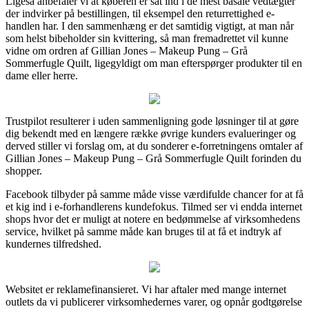
Ligeså anbefaler vi at køberen er sat ind i de mest basale vedtægter
der indvirker på bestillingen, til eksempel den returrettighed e-
handlen har. I den sammenhæng er det samtidig vigtigt, at man når
som helst bibeholder sin kvittering, så man fremadrettet vil kunne
vidne om ordren af Gillian Jones – Makeup Pung – Grå
Sommerfugle Quilt, ligegyldigt om man efterspørger produkter til en
dame eller herre.
Trustpilot resulterer i uden sammenligning gode løsninger til at gøre
dig bekendt med en længere række øvrige kunders evalueringer og
derved stiller vi forslag om, at du sonderer e-forretningens omtaler af
Gillian Jones – Makeup Pung – Grå Sommerfugle Quilt forinden du
shopper.
Facebook tilbyder på samme måde visse værdifulde chancer for at få
et kig ind i e-forhandlerens kundefokus. Tilmed ser vi endda internet
shops hvor det er muligt at notere en bedømmelse af virksomhedens
service, hvilket på samme måde kan bruges til at få et indtryk af
kundernes tilfredshed.
Websitet er reklamefinansieret. Vi har aftaler med mange internet
outlets da vi publicerer virksomhedernes varer, og opnår godtgørelse