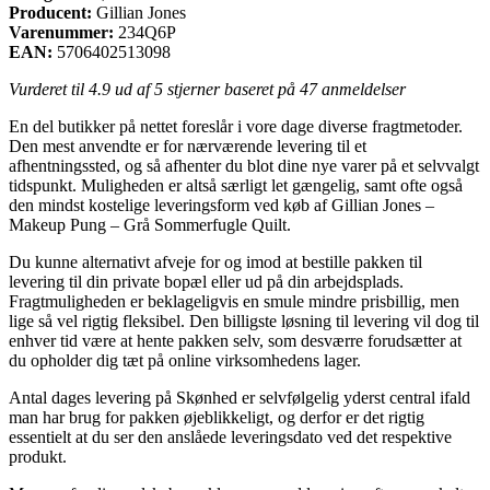
Producent:
Gillian Jones
Varenummer:
234Q6P
EAN:
5706402513098
Vurderet til
4.9
ud af 5 stjerner baseret på
47
anmeldelser
En del butikker på nettet foreslår i vore dage diverse fragtmetoder.
Den mest anvendte er for nærværende levering til et
afhentningssted, og så afhenter du blot dine nye varer på et selvvalgt
tidspunkt. Muligheden er altså særligt let gængelig, samt ofte også
den mindst kostelige leveringsform ved køb af Gillian Jones –
Makeup Pung – Grå Sommerfugle Quilt.
Du kunne alternativt afveje for og imod at bestille pakken til
levering til din private bopæl eller ud på din arbejdsplads.
Fragtmuligheden er beklageligvis en smule mindre prisbillig, men
lige så vel rigtig fleksibel. Den billigste løsning til levering vil dog til
enhver tid være at hente pakken selv, som desværre forudsætter at
du opholder dig tæt på online virksomhedens lager.
Antal dages levering på Skønhed er selvfølgelig yderst central ifald
man har brug for pakken øjeblikkeligt, og derfor er det rigtig
essentielt at du ser den anslåede leveringsdato ved det respektive
produkt.