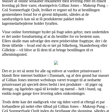
Masser af online selskaber reklamerer med levering efter en enkelt
hverdag på flere varer, eksempelvis Gillian Jones – Makeup Pung –
Grå Sommerfugle Quilt, hvilket er regnet ud fra at bestillingen
gennemføres forud for et givent tidspunkt, således at de
sandsynligvis kan nå at få produkterne pakket inden
lagermedarbejderne holder fyraften.
Visse online forretninger byder på fragt uden gebyr, men undertiden
er det under forudsætning af at du bestiller for en bestemt sum.
Ellers skulle man udvælge den mest prisbevidste fragttype, der i de
fleste tilfælde – hvad end du er tæt på Silkeborg, Skanderborg eller
Gilleleje – vil blive at få dem til at bringe bestillingen til et
afhentningssted.
Det er jo ret så nemt for alle og enhver at vurdere prisniveauet i
blandt flere internet butikker i Danmark, og af den grund har masser
af Gillian Jones internet webshops været tvunget til at nedsætte
prisniveauet på specielt deres bedst i test produkter – til piger og
drenge, og ligeledes også til kvinder og mænd – helt i bund, og
endda nogle gange love levering uden omkostninger.
Trods dette kan det stadigvæk vise sig tiden værd at eftergå et par
forhandlere på nettet efter tilbud på Gillian Jones – Makeup Pung –
Grå Sommerfugle Quilt inden du færdiggør din shopping, således at