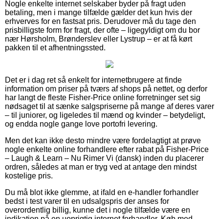
Nogle enkelte internet selskaber byder på fragt uden
betaling, men i mange tilfælde gælder det kun hvis der
erhverves for en fastsat pris. Derudover må du tage den
prisbilligste form for fragt, der ofte – ligegyldigt om du bor
nær Hørsholm, Brønderslev eller Lystrup – er at få kørt
pakken til et afhentningssted.
Det er i dag ret så enkelt for internetbrugere at finde
information om priser på tværs af shops på nettet, og derfor
har langt de fleste Fisher-Price online forretninger set sig
nødsaget til at sænke salgspriserne på mange af deres varer
– til juniorer, og ligeledes til mænd og kvinder – betydeligt,
og endda nogle gange love portofri levering.
Men det kan ikke desto mindre være fordelagtigt at prøve
nogle enkelte online forhandlere efter rabat på Fisher-Price
– Laugh & Learn – Nu Rimer Vi (dansk) inden du placerer
ordren, således at man er tryg ved at antage den mindst
kostelige pris.
Du må blot ikke glemme, at ifald en e-handler forhandler
bedst i test varer til en udsalgspris der anses for
overordentlig billig, kunne det i nogle tilfælde være en
indikation på en uoprigtig internet forhandler. Køb med