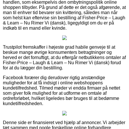
handlen, som eksempelvis den ombytningspolitik online
shoppen tilbyder. På grund af dette er det også afgørende, at
man til enhver tid bevarer sin kvittering, således man når
som helst kan eftervise sin bestilling af Fisher-Price – Laugh
& Learn – Nu Rimer Vi (dansk), ligegyldigt om du er på
indkøb til en mand eller kvinde.
Trustpilot fremskaffer i højeste grad habile genveje til at
beskue mange øvrige konsumenters betragtninger og
herved er det fornuftigt, at du eftergår netbutikkens omtaler af
Fisher-Price – Laugh & Learn – Nu Rimer Vi (dansk) forud
for at du lægger din bestilling.
Facebook forærer dig derudover rigtig anstændige
muligheder for at få indsigt i online webshoppens
kundetilfredshed. Tilmed møder vi endda firmaer på nettet
som giver folk mulighed for at udforme en omtale af
ordreforløbet, hvilket ligeledes bør bruges til at bedømme
kundetilfredsheden.
Denne side er finansieret ved hjælp af annoncer. Vi arbejder
tæt sammen med nogle forskellige online forhandlere