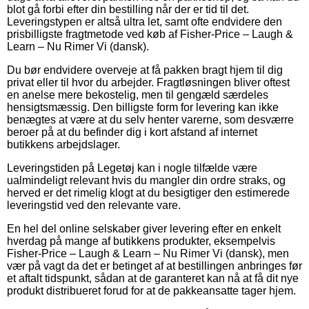
blot gå forbi efter din bestilling når der er tid til det.
Leveringstypen er altså ultra let, samt ofte endvidere den
prisbilligste fragtmetode ved køb af Fisher-Price – Laugh &
Learn – Nu Rimer Vi (dansk).
Du bør endvidere overveje at få pakken bragt hjem til dig
privat eller til hvor du arbejder. Fragtløsningen bliver oftest
en anelse mere bekostelig, men til gengæld særdeles
hensigtsmæssig. Den billigste form for levering kan ikke
benægtes at være at du selv henter varerne, som desværre
beroer på at du befinder dig i kort afstand af internet
butikkens arbejdslager.
Leveringstiden på Legetøj kan i nogle tilfælde være
ualmindeligt relevant hvis du mangler din ordre straks, og
herved er det rimelig klogt at du besigtiger den estimerede
leveringstid ved den relevante vare.
En hel del online selskaber giver levering efter en enkelt
hverdag på mange af butikkens produkter, eksempelvis
Fisher-Price – Laugh & Learn – Nu Rimer Vi (dansk), men
vær på vagt da det er betinget af at bestillingen anbringes før
et aftalt tidspunkt, sådan at de garanteret kan nå at få dit nye
produkt distribueret forud for at de pakkeansatte tager hjem.