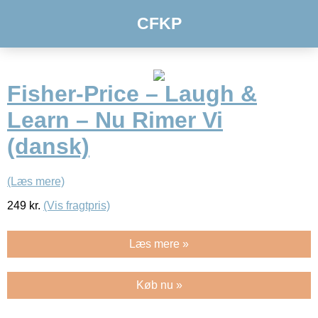
CFKP
Fisher-Price – Laugh &
Learn – Nu Rimer Vi
(dansk)
(Læs mere)
249
kr.
(Vis fragtpris)
Læs mere »
Køb nu »