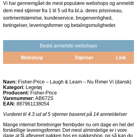
Vi har gennemgået de mest populære webshops og anmeldt
dem med stjerner fra 1 til 5 ud fra bl.a. deres prisniveau,
sortimentstørrelse, kundeservice, brugervenlighed,
betingelser, leveringsformer og betalingsmuligheder.
Bedst anmeldte webshops
Webshop
Stjerner
Link
Navn:
Fisher-Price – Laugh & Learn – Nu Rimer Vi (dansk)
Kategori:
Legetøj
Producent:
Fisher-Price
Varenummer:
AB672S
EAN:
887961138054
Vurderet til
4.3
ud af 5 stjerner baseret på
14
anmeldelser
Mange internet forretninger frembyder nu om dage en hel del
forskellige leveringsformer. Det mest almindelige er i vore
dage at få afleveret pakken hos en pakkeshop, og så kan du