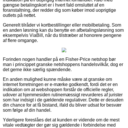
gængse betalingskort er i hvert fald omsluttet af en
foranstaltning, der redder dig som køber imod uoprigtige
outlets på nettet.
Generelt tilråder vi kortbestillinger eller mobilbetaling. Som
en anden løsning kan du benytte en afbetalingsløsning som
eksempelvis ViaBill, når du tilstræber at honorere pengene
af flere omgange.
Forinden nogen handler på en Fisher-Price netshop bør
man i princippet granske netshoppens handelsvilkår, dog er
det gerne ikke særlig spændende.
En anden mulighed kunne måske være at granske om
internet forretningen er e-mærke godkendt, fordi det er en
indikation om at webshoppen forstår de officielle regler,
udover at hjemmesiden rutinemæssigt revurderes af jurister
som har indsigt i de gældende regulativer. Dette er desuden
din chance for at få bistand, ifald du bliver udsat for besvær
som følge af din handel.
Yderligere foreslåes det at kunden er vidende om de mest
vitale vedtægter der gør sig gældende i forbindelse med