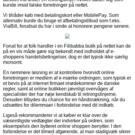
kunde imod falske forretninger på nettet.
Vi tilråder køb med betalingskort eller MobilePay. Som
alternativ burde du bruge et afbetalingstilbud som f.eks.
ViaBill, forudsat du har i sinde at honorere pengene senere.
Forud for at folk handler i en Filibabba butik på nettet kan de
på en vis måde gøre sig bekendt med indholdet af e-
shoppens handelsbetingelser, dog er det typisk ikke særlig
morsomt.
En nemmere løsning er at kontrollere hvorvidt online
forretningen er medlem af e-mærke ordningen, som typisk er
et bevis på at internet firmaet imødekommer de danske
regler, samt at online butikken jævnligt overvåges af
specialister der har nøje kendskab til retningslinjerne.
Desuden tilbydes du chance for en håndsrækning, når du
udsættes for dilemmaer i forbindelse med dit indkøb.
Ligeså rekommanderer vi at køber er klar over de
væsentligste vedtægter der indvirker på ordren, som
eksempelvis den bytteret online shoppen benytter. I den
forbindelse er det tilmed afgørende, at man stadigvæk sikrer