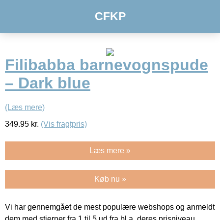
CFKP
Filibabba barnevognspude
– Dark blue
(Læs mere)
349.95
kr.
(Vis fragtpris)
Læs mere »
Køb nu »
Vi har gennemgået de mest populære webshops og anmeldt
dem med stjerner fra 1 til 5 ud fra bl.a. deres prisniveau,