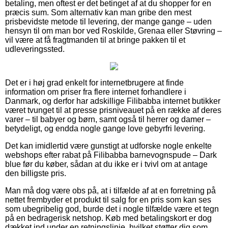
betaling, men oftest er det betinget af at du shopper for en
præcis sum. Som alternativ kan man gribe den mest
prisbevidste metode til levering, der mange gange – uden
hensyn til om man bor ved Roskilde, Grenaa eller Støvring –
vil være at få fragtmanden til at bringe pakken til et
udleveringssted.
Det er i høj grad enkelt for internetbrugere at finde
information om priser fra flere internet forhandlere i
Danmark, og derfor har adskillige Filibabba internet butikker
været tvunget til at presse prisniveauet på en række af deres
varer – til babyer og børn, samt også til herrer og damer –
betydeligt, og endda nogle gange love gebyrfri levering.
Det kan imidlertid være gunstigt at udforske nogle enkelte
webshops efter rabat på Filibabba barnevognspude – Dark
blue før du køber, sådan at du ikke er i tvivl om at antage
den billigste pris.
Man må dog være obs på, at i tilfælde af at en forretning på
nettet frembyder et produkt til salg for en pris som kan ses
som ubegribelig god, burde det i nogle tilfælde være et tegn
på en bedragerisk netshop. Køb med betalingskort er dog
dækket ind under en retningslinje, hvilket støtter dig som