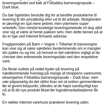
leveringsmodel ved køb af Filibabba barnevognspude –
Dark blue.
Du bør ligeledes beslutte dig for at bestille produkterne til
levering til din privatbolig eller ud til dit arbejde. Muligheden
er jævnligt en sjat mere pebret, men ydermere super
smertefri. Den mindst kostelige leveringsmetode vil dog altid
vise sig at være at hente pakken selv, men dette beroer på at
du er lige ved internet firmaets adresse.
Fragtperioden på Børn > Vogne > Tilbehør til barnevogne
kan vise sig at være særdeles bestemmende om vi mangler
din pakke nu og her, så herved er det særdeles vigtigt at du
checker den estimerede leveringsdato ved den respektive
vare.
De fleste outlets på nettet byder på levering på
næstkommende hverdag på mange af shoppens varenumre,
eksempelvis Filibabba barnevognspude – Dark blue, men
vær påpasselig da det stiller krav om at ordren gennemføres
før et givent tidspunkt, således at de højst sandsynligt kan
nå at få dit nye produkt fikset før logistikmedarbejderne får
fri.
En række internet varehuse præsterer levering uden