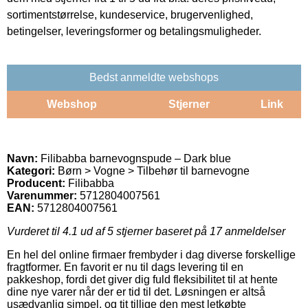
sortimentstørrelse, kundeservice, brugervenlighed,
betingelser, leveringsformer og betalingsmuligheder.
Bedst anmeldte webshops
Webshop
Stjerner
Link
Navn:
Filibabba barnevognspude – Dark blue
Kategori:
Børn > Vogne > Tilbehør til barnevogne
Producent:
Filibabba
Varenummer:
5712804007561
EAN:
5712804007561
Vurderet til
4.1
ud af 5 stjerner baseret på
17
anmeldelser
En hel del online firmaer frembyder i dag diverse forskellige
fragtformer. En favorit er nu til dags levering til en
pakkeshop, fordi det giver dig fuld fleksibilitet til at hente
dine nye varer når der er tid til det. Løsningen er altså
usædvanlig simpel, og tit tillige den mest letkøbte