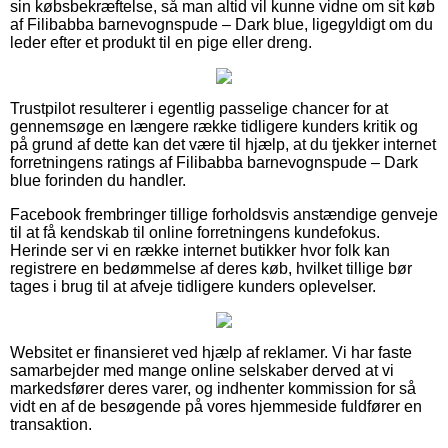
sin købsbekræftelse, så man altid vil kunne vidne om sit køb
af Filibabba barnevognspude – Dark blue, ligegyldigt om du
leder efter et produkt til en pige eller dreng.
Trustpilot resulterer i egentlig passelige chancer for at
gennemsøge en længere række tidligere kunders kritik og
på grund af dette kan det være til hjælp, at du tjekker internet
forretningens ratings af Filibabba barnevognspude – Dark
blue forinden du handler.
Facebook frembringer tillige forholdsvis anstændige genveje
til at få kendskab til online forretningens kundefokus.
Herinde ser vi en række internet butikker hvor folk kan
registrere en bedømmelse af deres køb, hvilket tillige bør
tages i brug til at afveje tidligere kunders oplevelser.
Websitet er finansieret ved hjælp af reklamer. Vi har faste
samarbejder med mange online selskaber derved at vi
markedsfører deres varer, og indhenter kommission for så
vidt en af de besøgende på vores hjemmeside fuldfører en
transaktion.