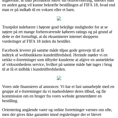
afgørende, at man permanent sikrer sin ordrekvittering, således man
en anden gang vil kunne bekræfte bestillingen af FIFA 18, hvad end
man er på indkøb til en voksen eller et barn.
Trustpilot indebærer i højeste grad belejlige muligheder for at se
nøjere på ret mange forhenværende køberes ratings og på grund af
dette er det fornuftigt, at du eksaminerer internet shoppens
vurderinger af FIFA 18 inden du bestiller.
Facebook leverer på samme måde tilpas gode genveje til at få
indtryk af webbutikkens kundetilfredshed. Herinde møder vi en
række e-forretninger som tilbyder kunderne at afgive en anmeldelse
af virksomhedens service, hvilket på samme måde bør tages i brug
til at få et indblik i kundetilfredsheden.
Vores side finansieres af annoncer. Vi har et fast samarbejde med en
gruppe af e-forretninger da vi markedsfører deres tilbud, og får
kommission om en bruger fra vores website gennemfører en
bestilling.
Orientering angående varer og online forretninger værnes om ofte,
men der gives ikke garantier imod reguleringer der er blevet