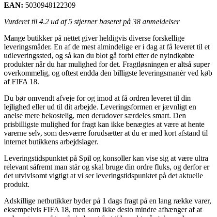
EAN:
5030948122309
Vurderet til
4.2
ud af 5 stjerner baseret på
38
anmeldelser
Mange butikker på nettet giver heldigvis diverse forskellige
leveringsmåder. En af de mest almindelige er i dag at få leveret til et
udleveringssted, og så kan du blot gå forbi efter de nyindkøbte
produkter når du har mulighed for det. Fragtløsningen er altså super
overkommelig, og oftest endda den billigste leveringsmanér ved køb
af FIFA 18.
Du bør omvendt afveje for og imod at få ordren leveret til din
lejlighed eller ud til dit arbejde. Leveringsformen er jævnligt en
anelse mere bekostelig, men derudover særdeles smart. Den
prisbilligste mulighed for fragt kan ikke benægtes at være at hente
varerne selv, som desværre forudsætter at du er med kort afstand til
internet butikkens arbejdslager.
Leveringstidspunktet på Spil og konsoller kan vise sig at være ultra
relevant såfremt man står og skal bruge din ordre fluks, og derfor er
det utvivlsomt vigtigt at vi ser leveringstidspunktet på det aktuelle
produkt.
Adskillige netbutikker byder på 1 dags fragt på en lang række varer,
eksempelvis FIFA 18, men som ikke desto mindre afhænger af at