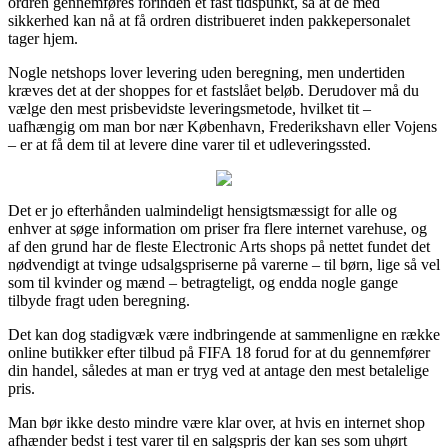
ordren gennemføres forinden et fast tidspunkt, så at de med
sikkerhed kan nå at få ordren distribueret inden pakkepersonalet
tager hjem.
Nogle netshops lover levering uden beregning, men undertiden
kræves det at der shoppes for et fastslået beløb. Derudover må du
vælge den mest prisbevidste leveringsmetode, hvilket tit –
uafhængig om man bor nær København, Frederikshavn eller Vojens
– er at få dem til at levere dine varer til et udleveringssted.
Det er jo efterhånden ualmindeligt hensigtsmæssigt for alle og
enhver at søge information om priser fra flere internet varehuse, og
af den grund har de fleste Electronic Arts shops på nettet fundet det
nødvendigt at tvinge udsalgspriserne på varerne – til børn, lige så vel
som til kvinder og mænd – betragteligt, og endda nogle gange
tilbyde fragt uden beregning.
Det kan dog stadigvæk være indbringende at sammenligne en række
online butikker efter tilbud på FIFA 18 forud for at du gennemfører
din handel, således at man er tryg ved at antage den mest betalelige
pris.
Man bør ikke desto mindre være klar over, at hvis en internet shop
afhænder bedst i test varer til en salgspris der kan ses som uhørt