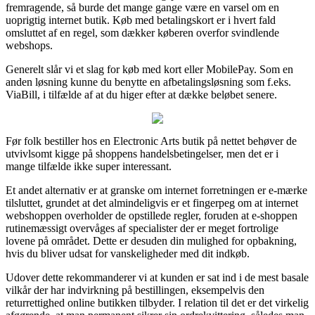
fremragende, så burde det mange gange være en varsel om en
uoprigtig internet butik. Køb med betalingskort er i hvert fald
omsluttet af en regel, som dækker køberen overfor svindlende
webshops.
Generelt slår vi et slag for køb med kort eller MobilePay. Som en
anden løsning kunne du benytte en afbetalingsløsning som f.eks.
ViaBill, i tilfælde af at du higer efter at dække beløbet senere.
Før folk bestiller hos en Electronic Arts butik på nettet behøver de
utvivlsomt kigge på shoppens handelsbetingelser, men det er i
mange tilfælde ikke super interessant.
Et andet alternativ er at granske om internet forretningen er e-mærke
tilsluttet, grundet at det almindeligvis er et fingerpeg om at internet
webshoppen overholder de opstillede regler, foruden at e-shoppen
rutinemæssigt overvåges af specialister der er meget fortrolige
lovene på området. Dette er desuden din mulighed for opbakning,
hvis du bliver udsat for vanskeligheder med dit indkøb.
Udover dette rekommanderer vi at kunden er sat ind i de mest basale
vilkår der har indvirkning på bestillingen, eksempelvis den
returrettighed online butikken tilbyder. I relation til det er det virkelig