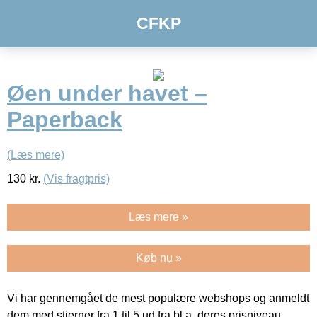
CFKP
Øen under havet –
Paperback
(Læs mere)
130
kr.
(Vis fragtpris)
Læs mere »
Køb nu »
Vi har gennemgået de mest populære webshops og anmeldt
dem med stjerner fra 1 til 5 ud fra bl.a. deres prisniveau,