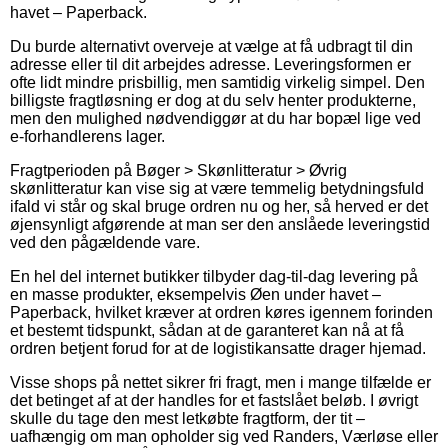
havet – Paperback.
Du burde alternativt overveje at vælge at få udbragt til din
adresse eller til dit arbejdes adresse. Leveringsformen er
ofte lidt mindre prisbillig, men samtidig virkelig simpel. Den
billigste fragtløsning er dog at du selv henter produkterne,
men den mulighed nødvendiggør at du har bopæl lige ved
e-forhandlerens lager.
Fragtperioden på Bøger > Skønlitteratur > Øvrig
skønlitteratur kan vise sig at være temmelig betydningsfuld
ifald vi står og skal bruge ordren nu og her, så herved er det
øjensynligt afgørende at man ser den anslåede leveringstid
ved den pågældende vare.
En hel del internet butikker tilbyder dag-til-dag levering på
en masse produkter, eksempelvis Øen under havet –
Paperback, hvilket kræver at ordren køres igennem forinden
et bestemt tidspunkt, sådan at de garanteret kan nå at få
ordren betjent forud for at de logistikansatte drager hjemad.
Visse shops på nettet sikrer fri fragt, men i mange tilfælde er
det betinget af at der handles for et fastslået beløb. I øvrigt
skulle du tage den mest letkøbte fragtform, der tit –
uafhængig om man opholder sig ved Randers, Værløse eller