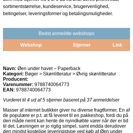
sortimentstørrelse, kundeservice, brugervenlighed,
betingelser, leveringsformer og betalingsmuligheder.
Bedst anmeldte webshops
Webshop
Stjerner
Link
Navn:
Øen under havet – Paperback
Kategori:
Bøger > Skønlitteratur > Øvrig skønlitteratur
Producent:
Varenummer:
9788740064773
EAN:
9788740064773
Vurderet til
4
ud af 5 stjerner baseret på
37
anmeldelser
Masser af internet butikker giver nu diverse fragtformer. En af
de populære er p.t. at få leveret til en pakkeshop, fordi du på
den måde nemt kan hente de nyindkøbte varer når der er tid
til det. Løsningen er jo rigtig simpel, samt endda derudover
den mindst kostelige leveringstype ved køb af Øen under