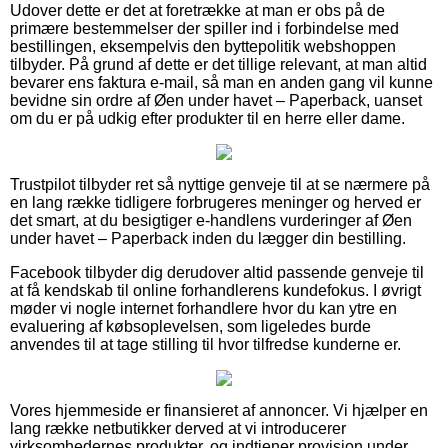
Udover dette er det at foretrække at man er obs på de
primære bestemmelser der spiller ind i forbindelse med
bestillingen, eksempelvis den byttepolitik webshoppen
tilbyder. På grund af dette er det tillige relevant, at man altid
bevarer ens faktura e-mail, så man en anden gang vil kunne
bevidne sin ordre af Øen under havet – Paperback, uanset
om du er på udkig efter produkter til en herre eller dame.
Trustpilot tilbyder ret så nyttige genveje til at se nærmere på
en lang række tidligere forbrugeres meninger og herved er
det smart, at du besigtiger e-handlens vurderinger af Øen
under havet – Paperback inden du lægger din bestilling.
Facebook tilbyder dig derudover altid passende genveje til
at få kendskab til online forhandlerens kundefokus. I øvrigt
møder vi nogle internet forhandlere hvor du kan ytre en
evaluering af købsoplevelsen, som ligeledes burde
anvendes til at tage stilling til hvor tilfredse kunderne er.
Vores hjemmeside er finansieret af annoncer. Vi hjælper en
lang række netbutikker derved at vi introducerer
virksomhedernes produkter, og indtjener provision under