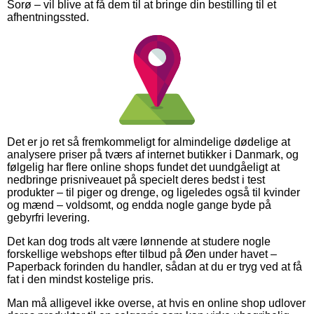
Sorø – vil blive at få dem til at bringe din bestilling til et
afhentningssted.
Det er jo ret så fremkommeligt for almindelige dødelige at
analysere priser på tværs af internet butikker i Danmark, og
følgelig har flere online shops fundet det uundgåeligt at
nedbringe prisniveauet på specielt deres bedst i test
produkter – til piger og drenge, og ligeledes også til kvinder
og mænd – voldsomt, og endda nogle gange byde på
gebyrfri levering.
Det kan dog trods alt være lønnende at studere nogle
forskellige webshops efter tilbud på Øen under havet –
Paperback forinden du handler, sådan at du er tryg ved at få
fat i den mindst kostelige pris.
Man må alligevel ikke overse, at hvis en online shop udlover