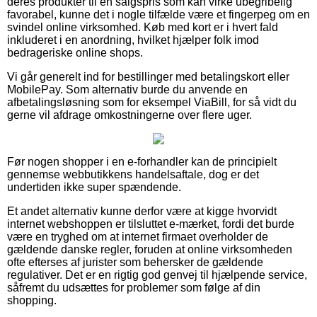
deres produkter til en salgspris som kan virke ubegribelig
favorabel, kunne det i nogle tilfælde være et fingerpeg om en
svindel online virksomhed. Køb med kort er i hvert fald
inkluderet i en anordning, hvilket hjælper folk imod
bedrageriske online shops.
Vi går generelt ind for bestillinger med betalingskort eller
MobilePay. Som alternativ burde du anvende en
afbetalingsløsning som for eksempel ViaBill, for så vidt du
gerne vil afdrage omkostningerne over flere uger.
Før nogen shopper i en e-forhandler kan de principielt
gennemse webbutikkens handelsaftale, dog er det
undertiden ikke super spændende.
Et andet alternativ kunne derfor være at kigge hvorvidt
internet webshoppen er tilsluttet e-mærket, fordi det burde
være en tryghed om at internet firmaet overholder de
gældende danske regler, foruden at online virksomheden
ofte efterses af jurister som behersker de gældende
regulativer. Det er en rigtig god genvej til hjælpende service,
såfremt du udsættes for problemer som følge af din
shopping.