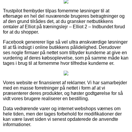
Trustpilot frembyder tilpas fornemme løsninger til at
eftersøge en hel del nuværende brugeres betragtninger og
af den grund tilrådes det, at du gransker netbutikkens
omtaler af Elliot på træningslejr – Elliot 2 – Indbundet forud
for at du shopper.
Facebook genererer lige så vel ultra ønskværdige løsninger
til at få indsigt i online butikkens pålidelighed. Derudover
ses nogle firmaer på nettet som tilbyder kunderne at give en
vurdering af deres købsoplevelse, som på samme måde kan
tages i brug til at fornemme hvor tilfredse kunderne er.
Vores website er finansieret af reklamer. Vi har samarbejder
med en masse forretninger på nettet i form af at vi
præsenterer deres produkter, og høster godtgørelse for så
vidt vores brugere realiserer en bestilling.
Data vedrørende varer og internet webshops værnes om
hele tiden, men der tages forbehold for modifikationer der
kan være lavet siden vi senest opdaterede de anvendte
informationer.