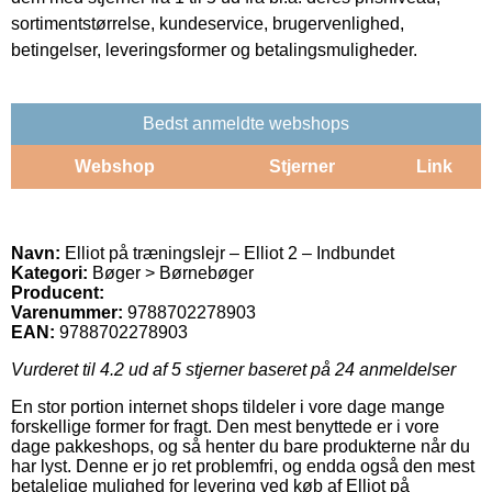
sortimentstørrelse, kundeservice, brugervenlighed,
betingelser, leveringsformer og betalingsmuligheder.
Bedst anmeldte webshops
Webshop
Stjerner
Link
Navn:
Elliot på træningslejr – Elliot 2 – Indbundet
Kategori:
Bøger > Børnebøger
Producent:
Varenummer:
9788702278903
EAN:
9788702278903
Vurderet til
4.2
ud af 5 stjerner baseret på
24
anmeldelser
En stor portion internet shops tildeler i vore dage mange
forskellige former for fragt. Den mest benyttede er i vore
dage pakkeshops, og så henter du bare produkterne når du
har lyst. Denne er jo ret problemfri, og endda også den mest
betalelige mulighed for levering ved køb af Elliot på