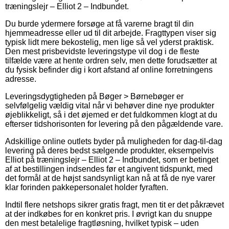
træningslejr – Elliot 2 – Indbundet.
Du burde ydermere forsøge at få varerne bragt til din
hjemmeadresse eller ud til dit arbejde. Fragttypen viser sig
typisk lidt mere bekostelig, men lige så vel yderst praktisk.
Den mest prisbevidste leveringstype vil dog i de fleste
tilfælde være at hente ordren selv, men dette forudsætter at
du fysisk befinder dig i kort afstand af online forretningens
adresse.
Leveringsdygtigheden på Bøger > Børnebøger er
selvfølgelig vældig vital når vi behøver dine nye produkter
øjeblikkeligt, så i det øjemed er det fuldkommen klogt at du
efterser tidshorisonten for levering på den pågældende vare.
Adskillige online outlets byder på muligheden for dag-til-dag
levering på deres bedst sælgende produkter, eksempelvis
Elliot på træningslejr – Elliot 2 – Indbundet, som er betinget
af at bestillingen indsendes før et angivent tidspunkt, med
det formål at de højst sandsynligt kan nå at få de nye varer
klar forinden pakkepersonalet holder fyraften.
Indtil flere netshops sikrer gratis fragt, men tit er det påkrævet
at der indkøbes for en konkret pris. I øvrigt kan du snuppe
den mest betalelige fragtløsning, hvilket typisk – uden