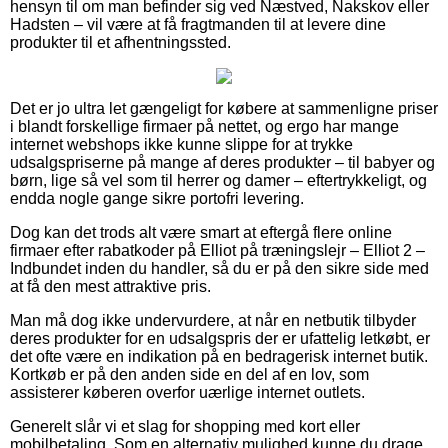
hensyn til om man befinder sig ved Næstved, Nakskov eller
Hadsten – vil være at få fragtmanden til at levere dine
produkter til et afhentningssted.
Det er jo ultra let gængeligt for købere at sammenligne priser
i blandt forskellige firmaer på nettet, og ergo har mange
internet webshops ikke kunne slippe for at trykke
udsalgspriserne på mange af deres produkter – til babyer og
børn, lige så vel som til herrer og damer – eftertrykkeligt, og
endda nogle gange sikre portofri levering.
Dog kan det trods alt være smart at eftergå flere online
firmaer efter rabatkoder på Elliot på træningslejr – Elliot 2 –
Indbundet inden du handler, så du er på den sikre side med
at få den mest attraktive pris.
Man må dog ikke undervurdere, at når en netbutik tilbyder
deres produkter for en udsalgspris der er ufattelig letkøbt, er
det ofte være en indikation på en bedragerisk internet butik.
Kortkøb er på den anden side en del af en lov, som
assisterer køberen overfor uærlige internet outlets.
Generelt slår vi et slag for shopping med kort eller
mobilbetaling. Som en alternativ mulighed kunne du drage