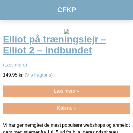
CFKP
Elliot på træningslejr –
Elliot 2 – Indbundet
(Læs mere)
149.95
kr.
(Vis fragtpris)
Læs mere »
Køb nu »
Vi har gennemgået de mest populære webshops og anmeldt
dem med stjerner fra 1 til 5 ud fra bl.a. deres prisniveau,