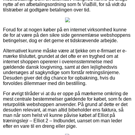
nytte af en afbetalingsordning som fx ViaBill, for så vidt du
tilstræber at godtgøre betalingen over tid.
Forud for at nogen køber på en internet virksomhed kunne
de for at være på den sikre side gennemlæse webshoppens
betingelser, dog er det gerne et tidskrævende arbejde.
Alternativet kunne måske være at tjekke om e-firmaet er e-
mærke tilsluttet, grundet at det ofte er en tryghed om at
internet shoppen opererer i overensstemmelse med
gældende dansk lovgivning, samt at den lejlighedsvis
undersøges af sagkyndige som forstår retningslinjerne.
Desuden giver det dig chance for opbakning, hvis du
forvoldes dilemmaer med din bestilling.
For øvrigt tilråder vi at du er oppe på mærkerne omkring de
mest centrale bestemmelser gældende for købet, som fx den
returpolitik webshoppen anvender. På grund af dette er det
desuden relevant, at man altid bibeholder ens faktura, så
man når som helst vil kunne påvise købet af Elliot på
træningslejr – Elliot 2 – Indbundet, uanset om man leder
efter en vare til en dreng eller pige.