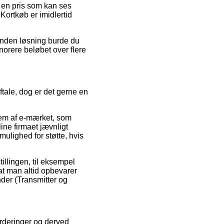
r en pris som kan ses
ortkøb er imidlertid
 anden løsning burde du
norere beløbet over flere
tale, dog er det gerne en
em af e-mærket, som
ine firmaet jævnligt
ulighed for støtte, hvis
illingen, til eksempel
 at man altid opbevarer
nder (Transmitter og
urderinger og derved