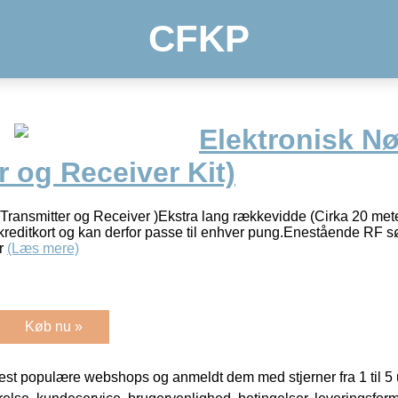
CFKP
Elektronisk Nø
r og Receiver Kit)
(Transmitter og Receiver )Ekstra lang rækkevidde (Cirka 20 mete
reditkort og kan derfor passe til enhver pung.Enestående RF s
ar
(Læs mere)
Køb nu »
t populære webshops og anmeldt dem med stjerner fra 1 til 5 ud