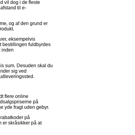
vil dog i de fleste
fstand til e-
mme, og af den grund er
rodukt.
arer, eksempelvis
t bestillingen fuldbyrdes
t inden
æcis sum. Desuden skal du
inder sig ved
 udleveringssted.
dt flere online
 udsalgspriserne på
ge yde fragt uden gebyr.
 rabatkoder på
 er skråsikker på at