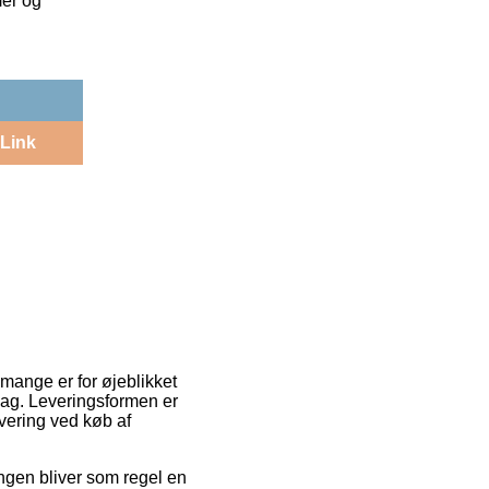
mer og
Link
 mange er for øjeblikket
dag. Leveringsformen er
evering ved køb af
ingen bliver som regel en