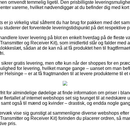
n omvendt temmelig ligetil. Den prisbilligste leveringsmulighed 
henter varerne, hvilket nødvendiggør at du befinder dig med kort a
 er jo virkelig vital såfremt du har brug for pakken med det sa
du studerer det forventede leveringstidspunkt på det respektive p
rhandlere lover levering på blot en enkelt hverdag på de fleste v
Transmitter og Receiver Kit), som imidlertid står og falder med a
 klokkeslæt, sådan at de kan nå at få produktet hen til fragtfirmae
ri.
t sikrer gratis levering, men ofte kun når der shoppes for en pr
mulighed for levering, hvilket mange gange – uanset om man bef
Helsinge – er at få fragtmanden til at levere produkterne til et
frit for almindelige dødelige at finde information om priser i blan
ar flertallet af internet webshops set sig tvunget til at nedskære
r, samt også til mænd og kvinder – drastisk, og endda nogle gan
ervæk vise sig gunstigt at sammenligne diverse webshops efter
Transmitter og Receiver Kit) forinden du placerer ordren, så man
ive pris.