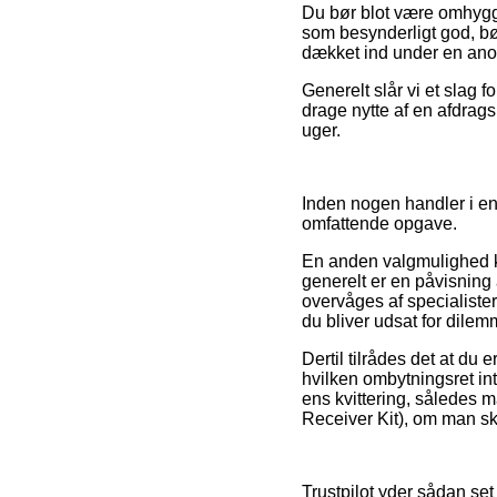
Du bør blot være omhyggel
som besynderligt god, bø
dækket ind under en anord
Generelt slår vi et slag
drage nytte af en afdrags
uger.
Inden nogen handler i en
omfattende opgave.
En anden valgmulighed 
generelt er en påvisning 
overvåges af specialiste
du bliver udsat for dile
Dertil tilrådes det at du
hvilken ombytningsret int
ens kvittering, således m
Receiver Kit), om man ska
Trustpilot yder sådan se