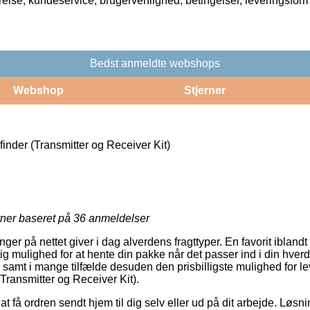
rrelse, kundeservice, brugervenlighed, betingelser, leveringsfor
Bedst anmeldte webshops
Webshop
Stjerner
inder (Transmitter og Receiver Kit)
rner baseret på
36
anmeldelser
er på nettet giver i dag alverdens fragttyper. En favorit iblandt
g mulighed for at hente din pakke når det passer ind i din hver
 samt i mange tilfælde desuden den prisbilligste mulighed for l
Transmitter og Receiver Kit).
 få ordren sendt hjem til dig selv eller ud på dit arbejde. Løsn