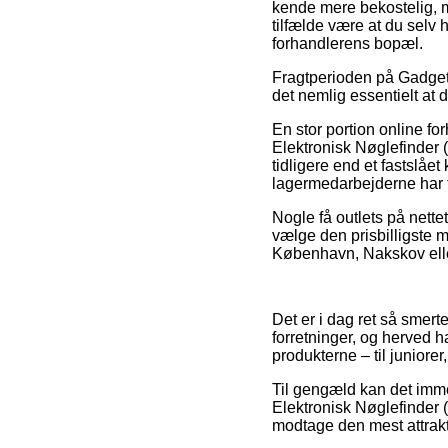
kende mere bekostelig, me
tilfælde være at du selv 
forhandlerens bopæl.
Fragtperioden på Gadgets
det nemlig essentielt at 
En stor portion online fo
Elektronisk Nøglefinder (
tidligere end et fastslået
lagermedarbejderne har f
Nogle få outlets på nette
vælge den prisbilligste 
København, Nakskov eller 
Det er i dag ret så smerte
forretninger, og herved h
produkterne – til juniore
Til gengæld kan det imm
Elektronisk Nøglefinder (
modtage den mest attrakt