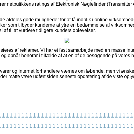
cerer netbutikkens ratings af Elektronisk Nøglefinder (Transmitter
de aldeles gode muligheder for at få indblik i online virksomhed
ikker som tilbyder kunderne at ytre en bedømmelse af virksomh
af til at vurdere tidligere kunders oplevelser.
eres af reklamer. Vi har et fast samarbejde med en masse inter
, og opnår honorar i tilfælde af at en af de besøgende på vores
arer og internet forhandlere værnes om løbende, men vi ønsker
 der måtte være udført siden seneste opdatering af de viste oply
1
1
1
1
1
1
1
1
1
1
1
1
1
1
1
1
1
1
1
1
1
1
1
1
1
1
1
1
1
1
1
1
1
1
1
1
1
1
1
1
1
1
1
1
1
1
1
1
1
1
1
1
1
1
1
1
1
1
1
1
1
1
1
1
1
1
1
1
1
1