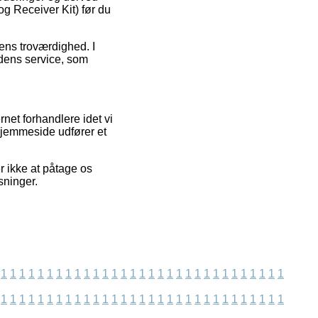
 og Receiver Kit) før du
ens troværdighed. I
edens service, som
net forhandlere idet vi
 hjemmeside udfører et
 ikke at påtage os
sninger.
1
1
1
1
1
1
1
1
1
1
1
1
1
1
1
1
1
1
1
1
1
1
1
1
1
1
1
1
1
1
1
1
1
1
1
1
1
1
1
1
1
1
1
1
1
1
1
1
1
1
1
1
1
1
1
1
1
1
1
1
1
1