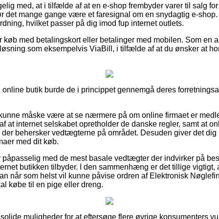
ig med, at i tilfælde af at en e-shop frembyder varer til salg fo
r det mange gange være et faresignal om en snydagtig e-shop. K
ning, hvilket passer på dig imod fup internet outlets.
 for køb med betalingskort eller betalinger med mobilen. Som en
løsning som eksempelvis ViaBill, i tilfælde af at du ønsker at ho
 online butik burde de i princippet gennemgå deres forretningsaf
kunne måske være at se nærmere på om online firmaet er medl
af at internet selskabet opretholder de danske regler, samt at onl
r der behersker vedtægterne på området. Desuden giver det dig m
mmaer med dit køb.
 er påpasselig med de mest basale vedtægter der indvirker på best
ernet butikken tilbyder. I den sammenhæng er det tillige vigtigt,
an når som helst vil kunne påvise ordren af Elektronisk Nøglefi
l købe til en pige eller dreng.
t solide muligheder for at eftersøge flere øvrige konsumenters v