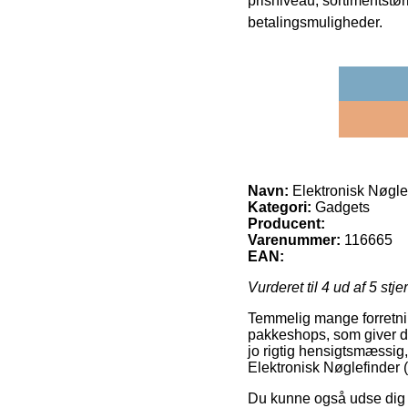
prisniveau, sortimentstø
betalingsmuligheder.
Navn:
Elektronisk Nøglef
Kategori:
Gadgets
Producent:
Varenummer:
116665
EAN:
Vurderet til
4
ud af 5 stje
Temmelig mange forretning
pakkeshops, som giver di
jo rigtig hensigtsmæssig,
Elektronisk Nøglefinder (
Du kunne også udse dig at