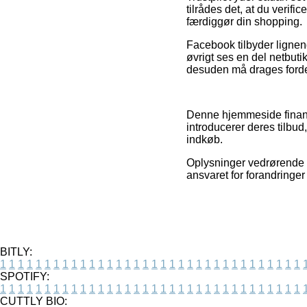
tilrådes det, at du verifi
færdiggør din shopping.
Facebook tilbyder lignen
øvrigt ses en del netbut
desuden må drages fordel 
Denne hjemmeside finansi
introducerer deres tilbud
indkøb.
Oplysninger vedrørende v
ansvaret for forandringer
BITLY:
1
1
1
1
1
1
1
1
1
1
1
1
1
1
1
1
1
1
1
1
1
1
1
1
1
1
1
1
1
1
1
1
1
1
SPOTIFY:
1
1
1
1
1
1
1
1
1
1
1
1
1
1
1
1
1
1
1
1
1
1
1
1
1
1
1
1
1
1
1
1
1
1
CUTTLY BIO: